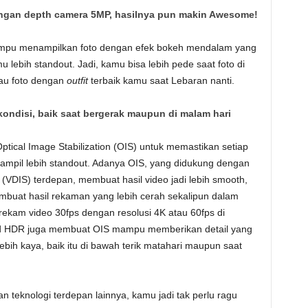
dengan depth camera 5MP, hasilnya pun makin Awesome!
mpu menampilkan foto dengan efek bokeh mendalam yang
u lebih standout. Jadi, kamu bisa lebih pede saat foto di
tau foto dengan
outfit
terbaik kamu saat Lebaran nanti.
kondisi, baik saat bergerak maupun di malam hari
tical Image Stabilization (OIS) untuk memastikan setiap
tampil lebih standout. Adanya OIS, yang didukung dengan
n (VDIS) terdepan, membuat hasil video jadi lebih smooth,
membuat hasil rekaman yang lebih cerah sekalipun dalam
merekam video 30fps dengan resolusi 4K atau 60fps di
ed HDR juga membuat OIS mampu memberikan detail yang
ebih kaya, baik itu di bawah terik matahari maupun saat
teknologi terdepan lainnya, kamu jadi tak perlu ragu