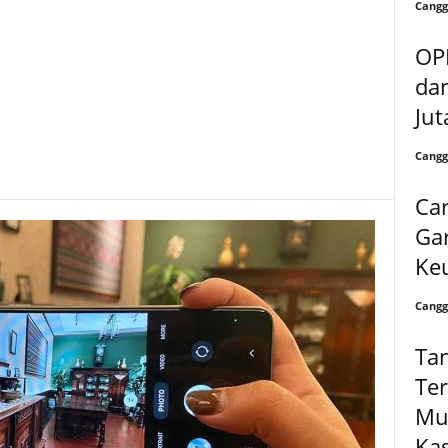
Cangg
OP
dan
Jut
Cangg
Ca
Ga
Ke
Cangg
Ta
Ter
Mu
Kas