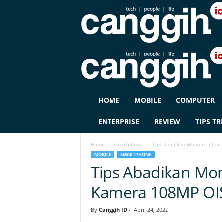
C
HOME
MOBILE
COMPUTER
A
N
ENTERPRISE
REVIEW
TIPS TR
G
G
Home
Smartphone
Tips Abadikan Momen Lebara
I
MOBILE
SMARTPHONE
H
Tips Abadikan M
I
D
Kamera 108MP OIS
By
Canggih ID
-
April 24, 2022