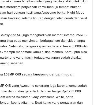
amu akan mendapatkan video yang begitu stabil untuk bikin
tika merekam perjalanan kamu menuju tempat bukber.
lam hari dengan hasil yang Awesome berkat Night Mode
atau traveling selama liburan dengan lebih cerah dan vivid
me.
 Galaxy A73 5G juga menghadirkan memori internal 256GB
 kamu bisa puas menyimpan berbagai foto dan video tanpa
abis. Selain itu, dengan kapasitas baterai besar 5.000mAh
3 5G mampu menemani kamu di tiap momen. Kamu pun bisa
martphone yang masih terjaga walaupun sudah dipakai
gaming seharian.
ra 108MP OIS secara langsung dengan mudah
8MP OIS yang Awesome sekarang juga karena kamu sudah
toko daring dan gerai fisik dengan harga Rp7.799.000
alam warna Awesome Gray, Awesome White, serta
 dengan kepribadianmu. Buat kamu yang penasaran dan