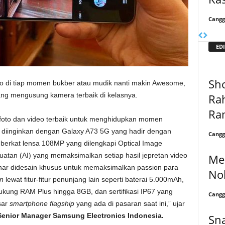
Cangg
EDI
Sh
deo di tiap momen bukber atau mudik nanti makin Awesome,
ng mengusung kamera terbaik di kelasnya.
Ra
Ra
oto dan video terbaik untuk menghidupkan momen
diinginkan dengan Galaxy A73 5G yang hadir dengan
Cangg
berkat lensa 108MP yang dilengkapi Optical Image
 buatan (AI) yang memaksimalkan setiap hasil jepretan video
Me
enar didesain khusus untuk memaksimalkan passion para
Nok
on
lewat fitur-fitur penunjang lain seperti baterai 5.000mAh,
ung RAM Plus hingga 8GB, dan sertifikasi IP67 yang
Cangg
sar
smartphone flagship
yang ada di pasaran saat ini,” ujar
Senior Manager Samsung Electronics Indonesia.
Sn