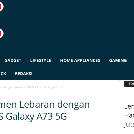
GADGET
LIFESTYLE
HOME APPLIANCES
GAMING
ICK
REDAKSI
EDI
n dengan Kamera 108MP OIS Galaxy A73 5G
omen Lebaran dengan
Len
 Galaxy A73 5G
Had
Jut