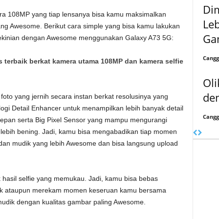
Di
a 108MP yang tiap lensanya bisa kamu maksimalkan
Le
yang Awesome. Berikut cara simple yang bisa kamu lakukan
Ga
ekinian dengan Awesome menggunakan Galaxy A73 5G:
Cangg
terbaik berkat kamera utama 108MP dan kamera selfie
Ol
den
 yang jernih secara instan berkat resolusinya yang
logi Detail Enhancer untuk menampilkan lebih banyak detail
Cangg
depan serta Big Pixel Sensor yang mampu mengurangi
ng lebih bening. Jadi, kamu bisa mengabadikan tiap momen
 dan mudik yang lebih Awesome dan bisa langsung upload
 hasil selfie yang memukau. Jadi, kamu bisa bebas
rbaik ataupun merekam momen keseruan kamu bersama
mudik dengan kualitas gambar paling Awesome.