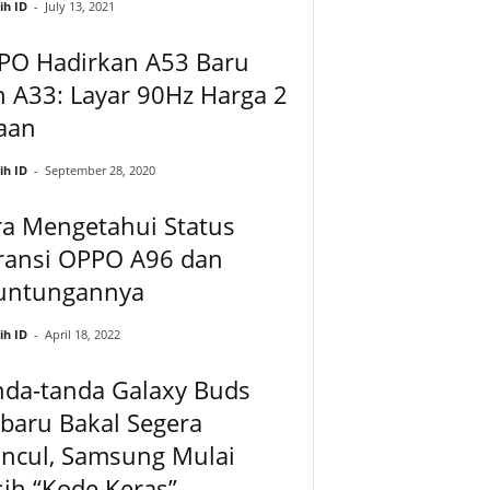
ih ID
-
July 13, 2021
PO Hadirkan A53 Baru
 A33: Layar 90Hz Harga 2
aan
ih ID
-
September 28, 2020
ra Mengetahui Status
ransi OPPO A96 dan
untungannya
ih ID
-
April 18, 2022
nda-tanda Galaxy Buds
baru Bakal Segera
ncul, Samsung Mulai
ih “Kode Keras”