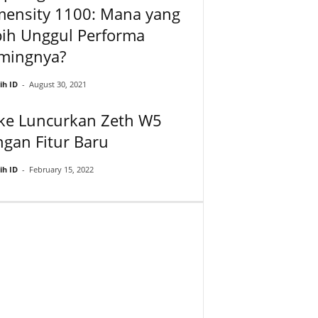
mensity 1100: Mana yang
bih Unggul Performa
mingnya?
ih ID
-
August 30, 2021
ike Luncurkan Zeth W5
gan Fitur Baru
ih ID
-
February 15, 2022