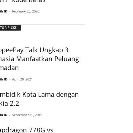
ih ID
-
February 23, 2026
TOR PICKS
opeePay Talk Ungkap 3
hasia Manfaatkan Peluang
madan
ih ID
-
April 20, 2021
mbidik Kota Lama dengan
ia 2.2
ih ID
-
September 10, 2019
apdragon 778G vs