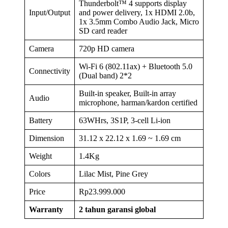
Thunderbolt™ 4 supports display
Input/Output
and power delivery, 1x HDMI 2.0b,
1x 3.5mm Combo Audio Jack, Micro
SD card reader
Camera
720p HD camera
Wi-Fi 6 (802.11ax) + Bluetooth 5.0
Connectivity
(Dual band) 2*2
Built-in speaker, Built-in array
Audio
microphone, harman/kardon certified
Battery
63WHrs, 3S1P, 3-cell Li-ion
Dimension
31.12 x 22.12 x 1.69 ~ 1.69 cm
Weight
1.4Kg
Colors
Lilac Mist, Pine Grey
Price
Rp23.999.000
Warranty
2 tahun garansi global