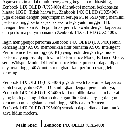
Agar semakin andal untuk menyokong kegiatan multitasking,
Zenbook 14X OLED (UX5400) dilengkapi memori berkapasitas
hingga 16GB. Tidak hanya itu, Zenbook 14X OLED (UX5400)
juga dibekali dengan penyimpanan berupa PCIe SSD yang memiliki
performa tinggi serta kapasitas ekstra lega yaitu hingga 1TB.
Dengan demikian Anda pun tidak perlu khawatir dengan kapasitas
dan performa penyimpanan di Zenbook 14X OLED (UX5400).
Ingin menggenjot performa Zenbook 14X OLED (UX5400) lebih
kencang lagi? ASUS memberikan fitur bernama ASUS Intelligent
Performance Technology (AIPT) yang hadir dengan tiga mode
performa yang bisa dipilih yaitu Performance Mode, Balance Mode,
serta Whisper Mode. Di Performance Mode, prosesor dapat dipacu
dayanya hingga 40W untuk menghadirkan performa yang lebih
kencang.
Zenbook 14X OLED (UX5400) juga dibekali baterai berkapasitas
lebih besar, yaitu 63Whr. Dibandingkan dengan pendahulunya,
Zenbook 14X OLED (UX5400) kini memiliki daya tahan baterai
yang lebih panjang. Ditambah dengan fitur fast charging dengan
kemampuan pengisian baterai hingga 50% dalam 30 menit,
Zenbook 14X OLED (UX5400) semakin dapat diandalkan untuk
gaya hidup modern.
Main Spec.
Zenbook 14X OLED (UX5400)