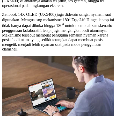
(UX5400) di antaranya adalah tes jatuh, tes getaran, hingga tes
operasional pada lingkungan ekstrem.
Zenbook 14X OLED (UX5400) juga didesain sangat nyaman saat
digunakan. Mengususng mekanisme 180⁰ ErgoLift Hinge, laptop ini
tidak hanya dapat dibuka hingga 180⁰ untuk memudahkan skenario
penggunaan kolaboratif, tetapi juga mengangkat bodi utamanya.
Mekanisme tersebut membuat pengguna semakin nyaman karena
posisi bodi utama yang sedikit terangkat dapat membuat posisi
mengetik menjadi lebih nyaman saat pada mode penggunaan
clamshell.