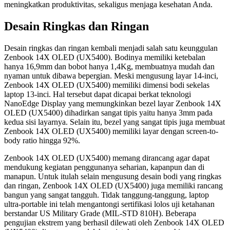
meningkatkan produktivitas, sekaligus menjaga kesehatan Anda.
Desain Ringkas dan Ringan
Desain ringkas dan ringan kembali menjadi salah satu keunggulan
Zenbook 14X OLED (UX5400). Bodinya memiliki ketebalan
hanya 16,9mm dan bobot hanya 1,4Kg, membuatnya mudah dan
nyaman untuk dibawa bepergian. Meski mengusung layar 14-inci,
Zenbook 14X OLED (UX5400) memiliki dimensi bodi sekelas
laptop 13-inci. Hal tersebut dapat dicapai berkat teknologi
NanoEdge Display yang memungkinkan bezel layar Zenbook 14X
OLED (UX5400) dihadirkan sangat tipis yaitu hanya 3mm pada
kedua sisi layarnya. Selain itu, bezel yang sangat tipis juga membuat
Zenbook 14X OLED (UX5400) memiliki layar dengan screen-to-
body ratio hingga 92%.
Zenbook 14X OLED (UX5400) memang dirancang agar dapat
mendukung kegiatan penggunanya seharian, kapanpun dan di
manapun. Untuk itulah selain mengusung desain bodi yang ringkas
dan ringan, Zenbook 14X OLED (UX5400) juga memiliki rancang
bangun yang sangat tangguh. Tidak tanggung-tanggung, laptop
ultra-portable ini telah mengantongi sertifikasi lolos uji ketahanan
berstandar US Military Grade (MIL-STD 810H). Beberapa
pengujian ekstrem yang berhasil dilewati oleh Zenbook 14X OLED