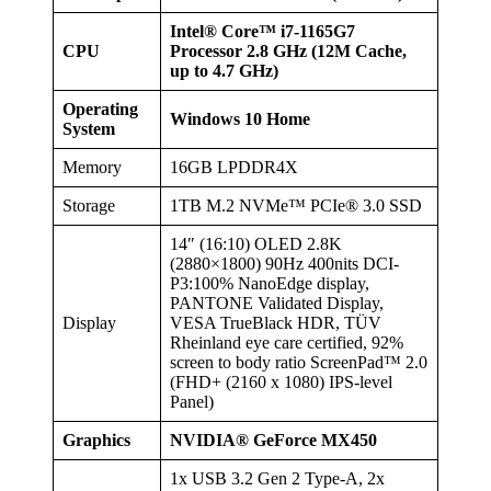
Intel® Core™ i7-1165G7
CPU
Processor 2.8 GHz (12M Cache,
up to 4.7 GHz)
Operating
Windows 10 Home
System
Memory
16GB LPDDR4X
Storage
1TB M.2 NVMe™ PCIe® 3.0 SSD
14″ (16:10) OLED 2.8K
(2880×1800) 90Hz 400nits DCI-
P3:100% NanoEdge display,
PANTONE Validated Display,
Display
VESA TrueBlack HDR, TÜV
Rheinland eye care certified, 92%
screen to body ratio ScreenPad™ 2.0
(FHD+ (2160 x 1080) IPS-level
Panel)
Graphics
NVIDIA® GeForce MX450
1x USB 3.2 Gen 2 Type-A, 2x