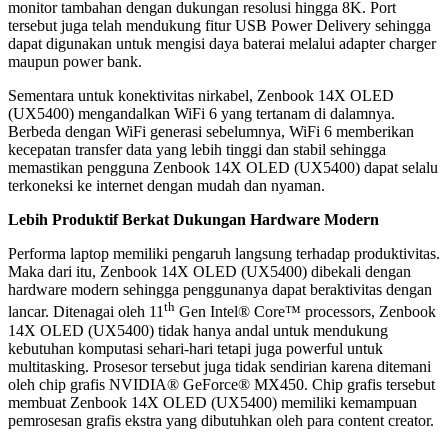
monitor tambahan dengan dukungan resolusi hingga 8K. Port
tersebut juga telah mendukung fitur USB Power Delivery sehingga
dapat digunakan untuk mengisi daya baterai melalui adapter charger
maupun power bank.
Sementara untuk konektivitas nirkabel, Zenbook 14X OLED
(UX5400) mengandalkan WiFi 6 yang tertanam di dalamnya.
Berbeda dengan WiFi generasi sebelumnya, WiFi 6 memberikan
kecepatan transfer data yang lebih tinggi dan stabil sehingga
memastikan pengguna Zenbook 14X OLED (UX5400) dapat selalu
terkoneksi ke internet dengan mudah dan nyaman.
Lebih Produktif Berkat Dukungan Hardware Modern
Performa laptop memiliki pengaruh langsung terhadap produktivitas.
Maka dari itu, Zenbook 14X OLED (UX5400) dibekali dengan
hardware modern sehingga penggunanya dapat beraktivitas dengan
th
lancar. Ditenagai oleh 11
Gen Intel® Core™ processors, Zenbook
14X OLED (UX5400) tidak hanya andal untuk mendukung
kebutuhan komputasi sehari-hari tetapi juga powerful untuk
multitasking. Prosesor tersebut juga tidak sendirian karena ditemani
oleh chip grafis NVIDIA® GeForce® MX450. Chip grafis tersebut
membuat Zenbook 14X OLED (UX5400) memiliki kemampuan
pemrosesan grafis ekstra yang dibutuhkan oleh para content creator.