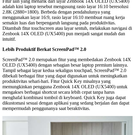
Fitur lain yang menarik dari layar Zenbook 14X OLED (UX5400)
adalah kini laptop tersebut mengusung rasio layar 16:10 beresolusi
2.8K (2880×1800). Berbeda dengan pendahulunya yang
menggunakan layar 16:9, rasio layar 16:10 membuat ruang kerja
semakin luas dan berpengaruh langsung pada produktivitas.
Ditambah fitur touchscreen atau layar sentuh, melakukan navigasi di
Zenbook 14X OLED (UX5400) pun menjadi sangat mudah dan
intuitif.
Lebih Produktif
Berkat ScreenPad™ 2.0
ScreenPad™ 2.0 merupakan fitur yang membedakan Zenbook 14X
OLED (UX5400) dengan sebagian besar laptop premium lainnya.
Tampil sebagai layar kedua sekaligus touchpad, ScreenPad™ 2.0
dibekali berbagai fitur yang dapat digunakan untuk meningkatkan
produktivitas sehari-hari. Fitur Quick Key misalnya yang
memungkinkan pengguna Zenbook 14X OLED (UX5400) untuk
mengakses berbagai shortcut secara lebih cepat tanpa harus
menghafal kombinasi tombol di keyboard. Quick Key juga dapat
dikustomasi sesuai dengan aplikasi yang sedang berjalan dan dapat
mempermudah penggunanya saat beraktivitas.