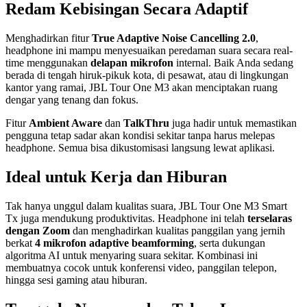
Redam Kebisingan Secara Adaptif
Menghadirkan fitur
True Adaptive Noise Cancelling 2.0
,
headphone ini mampu menyesuaikan peredaman suara secara real-
time menggunakan
delapan mikrofon
internal. Baik Anda sedang
berada di tengah hiruk-pikuk kota, di pesawat, atau di lingkungan
kantor yang ramai, JBL Tour One M3 akan menciptakan ruang
dengar yang tenang dan fokus.
Fitur
Ambient Aware
dan
TalkThru
juga hadir untuk memastikan
pengguna tetap sadar akan kondisi sekitar tanpa harus melepas
headphone. Semua bisa dikustomisasi langsung lewat aplikasi.
Ideal untuk Kerja dan Hiburan
Tak hanya unggul dalam kualitas suara, JBL Tour One M3 Smart
Tx juga mendukung produktivitas. Headphone ini telah
terselaras
dengan Zoom
dan menghadirkan kualitas panggilan yang jernih
berkat
4 mikrofon adaptive beamforming
, serta dukungan
algoritma AI untuk menyaring suara sekitar. Kombinasi ini
membuatnya cocok untuk konferensi video, panggilan telepon,
hingga sesi gaming atau hiburan.