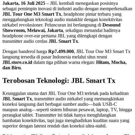
Jakarta, 16 Juli 2025
– JBL kembali menegaskan posisinya
sebagai pemimpin inovasi di industri audio dengan memperkenalkan
JBL Tour One M3 Smart Tx
, headphone pintar terbaru yang
menggabungkan teknologi audio mutakhir dengan konektivitas
nirkabel revolusioner. Peluncuran ini berlangsung di
Desound
Showroom, Melawai, Jakarta
, sekaligus menandai hadirnya
headphone over-ear pertama JBL yang dilengkapi dengan
transmitter audio cerdas
JBL Smart Tx
.
Dengan banderol harga
Rp7.499.000
, JBL Tour One M3 Smart Tx
langsung tersedia di pasar Indonesia melalui situs resmi
JBLstore.co.id
dalam tiga pilihan warna elegan:
Hitam, Mocha,
dan Biru
.
Terobosan Teknologi: JBL Smart Tx
Keunggulan utama dari JBL Tour One M3 terletak pada kehadiran
JBL Smart Tx
, transmitter audio nirkabel yang memungkinkan
koneksi langsung dari berbagai sumber audio—baik USB-C
maupun analog—seperti sistem hiburan pesawat, laptop, TV, hingga
perangkat tablet. Transmitter ini tidak hanya menghilangkan
hambatan konektivitas, tapi juga menghadirkan kualitas suara yang
superior dengan latensi rendah dan koneksi ultra-stabil.