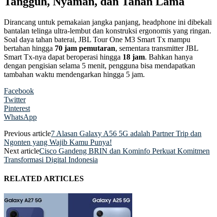
Tangguh, Nyaman, dan Tahan Lama
Dirancang untuk pemakaian jangka panjang, headphone ini dibekali
bantalan telinga ultra-lembut dan konstruksi ergonomis yang ringan.
Soal daya tahan baterai, JBL Tour One M3 Smart Tx mampu
bertahan hingga
70 jam pemutaran
, sementara transmitter JBL
Smart Tx-nya dapat beroperasi hingga
18 jam
. Bahkan hanya
dengan pengisian selama 5 menit, pengguna bisa mendapatkan
tambahan waktu mendengarkan hingga 5 jam.
Facebook
Twitter
Pinterest
WhatsApp
Previous article
7 Alasan Galaxy A56 5G adalah Partner Trip dan
Ngonten yang Wajib Kamu Punya!
Next article
Cisco Gandeng BRIN dan Kominfo Perkuat Komitmen
Transformasi Digital Indonesia
RELATED ARTICLES