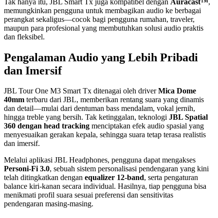
Tak hanya itu, JBL Smart Tx juga kompatibel dengan
Auracast™
,
memungkinkan pengguna untuk membagikan audio ke berbagai
perangkat sekaligus—cocok bagi pengguna rumahan, traveler,
maupun para profesional yang membutuhkan solusi audio praktis
dan fleksibel.
Pengalaman Audio yang Lebih Pribadi
dan Imersif
JBL Tour One M3 Smart Tx ditenagai oleh driver
Mica Dome
40mm
terbaru dari JBL, memberikan rentang suara yang dinamis
dan detail—mulai dari dentuman bass mendalam, vokal jernih,
hingga treble yang bersih. Tak ketinggalan, teknologi
JBL Spatial
360 dengan head tracking
menciptakan efek audio spasial yang
menyesuaikan gerakan kepala, sehingga suara tetap terasa realistis
dan imersif.
Melalui aplikasi JBL Headphones, pengguna dapat mengakses
Personi-Fi 3.0
, sebuah sistem personalisasi pendengaran yang kini
telah ditingkatkan dengan
equalizer 12-band
, serta pengaturan
balance kiri-kanan secara individual. Hasilnya, tiap pengguna bisa
menikmati profil suara sesuai preferensi dan sensitivitas
pendengaran masing-masing.