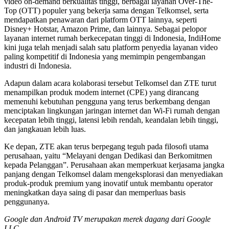
video on-demand berkualitas tinggi, berbagai layanan Over-The-
Top (OTT) populer yang bekerja sama dengan Telkomsel, serta
mendapatkan penawaran dari platform OTT lainnya, seperti
Disney+ Hotstar, Amazon Prime, dan lainnya. Sebagai pelopor
layanan internet rumah berkecepatan tinggi di Indonesia, IndiHome
kini juga telah menjadi salah satu platform penyedia layanan video
paling kompetitif di Indonesia yang memimpin pengembangan
industri di Indonesia.
Adapun dalam acara kolaborasi tersebut Telkomsel dan ZTE turut
menampilkan produk modem internet (CPE) yang dirancang
memenuhi kebutuhan pengguna yang terus berkembang dengan
menciptakan lingkungan jaringan internet dan Wi-Fi rumah dengan
kecepatan lebih tinggi, latensi lebih rendah, keandalan lebih tinggi,
dan jangkauan lebih luas.
Ke depan, ZTE akan terus berpegang teguh pada filosofi utama
perusahaan, yaitu “Melayani dengan Dedikasi dan Berkomitmen
kepada Pelanggan”. Perusahaan akan memperkuat kerjasama jangka
panjang dengan Telkomsel dalam mengeksplorasi dan menyediakan
produk-produk premium yang inovatif untuk membantu operator
meningkatkan daya saing di pasar dan memperluas basis
penggunanya.
Google dan Android TV merupakan merek dagang dari Google
LLC.