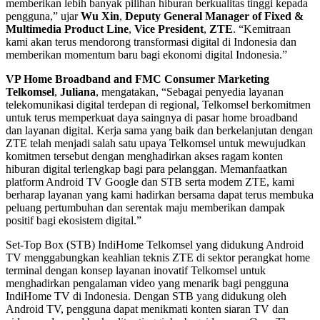
memberikan lebih banyak pilihan hiburan berkualitas tinggi kepada
pengguna,” ujar
Wu Xin
,
Deputy General Manager of Fixed &
Multimedia Product Line
,
Vice President
,
ZTE
. “Kemitraan
kami akan terus mendorong transformasi digital di Indonesia dan
memberikan momentum baru bagi ekonomi digital Indonesia.”
VP Home Broadband and FMC Consumer Marketing
Telkomsel
,
Juliana
, mengatakan, “Sebagai penyedia layanan
telekomunikasi digital terdepan di regional, Telkomsel berkomitmen
untuk terus memperkuat daya saingnya di pasar home broadband
dan layanan digital. Kerja sama yang baik dan berkelanjutan dengan
ZTE telah menjadi salah satu upaya Telkomsel untuk mewujudkan
komitmen tersebut dengan menghadirkan akses ragam konten
hiburan digital terlengkap bagi para pelanggan. Memanfaatkan
platform Android TV Google dan STB serta modem ZTE, kami
berharap layanan yang kami hadirkan bersama dapat terus membuka
peluang pertumbuhan dan serentak maju memberikan dampak
positif bagi ekosistem digital.”
Set-Top Box (STB) IndiHome Telkomsel yang didukung Android
TV menggabungkan keahlian teknis ZTE di sektor perangkat home
terminal dengan konsep layanan inovatif Telkomsel untuk
menghadirkan pengalaman video yang menarik bagi pengguna
IndiHome TV di Indonesia. Dengan STB yang didukung oleh
Android TV, pengguna dapat menikmati konten siaran TV dan