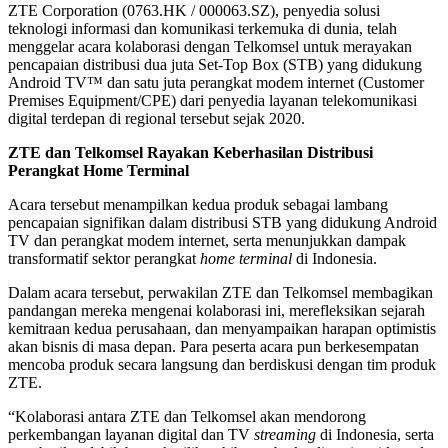
ZTE Corporation (0763.HK / 000063.SZ), penyedia solusi
teknologi informasi dan komunikasi terkemuka di dunia, telah
menggelar acara kolaborasi dengan Telkomsel untuk merayakan
pencapaian distribusi dua juta Set-Top Box (STB) yang didukung
Android TV™ dan satu juta perangkat modem internet (Customer
Premises Equipment/CPE) dari penyedia layanan telekomunikasi
digital terdepan di regional tersebut sejak 2020.
ZTE dan Telkomsel
Rayakan
Keberhasilan
Distribusi
Perangkat
Home T
erminal
Acara tersebut menampilkan kedua produk sebagai lambang
pencapaian signifikan dalam distribusi STB yang didukung Android
TV dan perangkat modem internet, serta menunjukkan dampak
transformatif sektor perangkat
home terminal
di Indonesia.
Dalam acara tersebut, perwakilan ZTE dan Telkomsel membagikan
pandangan mereka mengenai kolaborasi ini, merefleksikan sejarah
kemitraan kedua perusahaan, dan menyampaikan harapan optimistis
akan bisnis di masa depan. Para peserta acara pun berkesempatan
mencoba produk secara langsung dan berdiskusi dengan tim produk
ZTE.
“Kolaborasi antara ZTE dan Telkomsel akan mendorong
perkembangan layanan digital dan TV
streaming
di Indonesia, serta