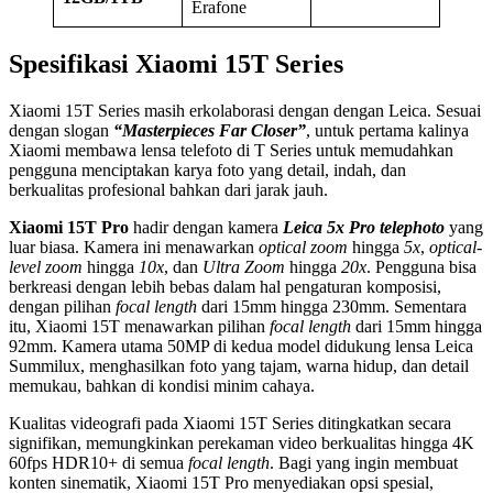
Erafone
Spesifikasi Xiaomi 15T Series
Xiaomi 15T Series masih erkolaborasi dengan dengan Leica. Sesuai
dengan slogan
“Masterpieces Far Closer”
, untuk pertama kalinya
Xiaomi membawa lensa telefoto di T Series untuk memudahkan
pengguna menciptakan karya foto yang detail, indah, dan
berkualitas profesional bahkan dari jarak jauh.
Xiaomi 15T Pro
hadir dengan kamera
Leica 5x Pro telephoto
yang
luar biasa. Kamera ini menawarkan
optical zoom
hingga
5x
,
optical-
level zoom
hingga
10x
, dan
Ultra Zoom
hingga
20x
. Pengguna bisa
berkreasi dengan lebih bebas dalam hal pengaturan komposisi,
dengan pilihan
focal length
dari 15mm hingga 230mm. Sementara
itu, Xiaomi 15T menawarkan pilihan
focal length
dari 15mm hingga
92mm. Kamera utama 50MP di kedua model didukung lensa Leica
Summilux, menghasilkan foto yang tajam, warna hidup, dan detail
memukau, bahkan di kondisi minim cahaya.
Kualitas videografi pada Xiaomi 15T Series ditingkatkan secara
signifikan, memungkinkan perekaman video berkualitas hingga 4K
60fps HDR10+ di semua
focal length
. Bagi yang ingin membuat
konten sinematik, Xiaomi 15T Pro menyediakan opsi spesial,