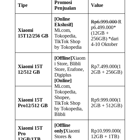
Promosi
Tipe
Value
Penjualan
[Online
Rp6.999.000
R
Ekslusif]
p6.499.000*
Xiaomi
Mi.com,
(12GB +
15T
12/256 GB
Tokopedia,
256GB) *dari
TikTok Shop
4-10 Oktober
by Tokopedia
[Offline]
Xiaom
i Store, Blibli
Xiaomi 15T
Rp7.499.000(1
Store, Erafone,
12/512 GB
2GB + 256GB)
Digiplus
[Online]
Mi.com,
Tokopedia,
Shopee,
Xiaomi 15T
Rp9.999.000(1
TikTok Shop
Pro
12/512 GB
2GB + 512GB)
by Tokopedia,
Blibli
[Offline
Xiaomi 15T
only]
Xiaomi
Rp10.999.000(
Pro
Stores &
12GB + 1TB)
12GB/1TB