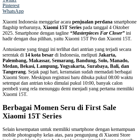
Pinterest
WhatsApp
Xiaomi Indonesia menggelar acara
penjualan perdana
smartphone
flagship terbarunya,
Xiaomi 15T Series
pada tanggal 4 Oktober
2025. Smartphone dengan tagline
“Masterpieces Far Closer”
ini
hadir dengan dua pilihan, yaitu Xiaomi 15T Pro dan Xiaomi 15T.
Antusiasme yang tinggi ini terlihat dari antrian yang terjadi secara
serentak di
14 kota besar
di Indonesia, meliputi
Jakarta,
Palembang, Makassar, Semarang, Bandung, Solo, Manado,
Medan, Bekasi, Lampung, Yogyakarta, Surabaya, Bali, dan
Tangerang
. Sejak pagi hari, keramaian sudah memadati berbagai
Xiaomi Store. Meskipun registrasi baru dibuka pukul 08:00 waktu
setempat dan antrian toko dimulai pukul 10:00, banyak calon
pembeli yang rela menunggu demi menjadi yang pertama memiliki
Xiaomi 15T.
Berbagai Momen Seru di First Sale
Xiaomi 15T Series
Selain kesempatan untuk memiliki smartphone dengan kemampuan
mobile photography kelas atas, para pengunjung di Xiaomi Store