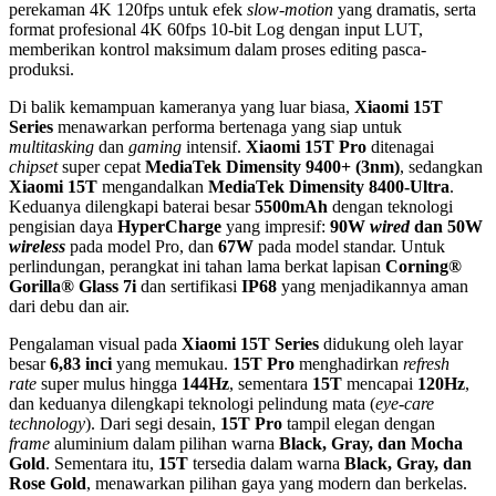
perekaman 4K 120fps untuk efek
slow-motion
yang dramatis, serta
format profesional 4K 60fps 10-bit Log dengan input LUT,
memberikan kontrol maksimum dalam proses editing pasca-
produksi.
Di balik kemampuan kameranya yang luar biasa,
Xiaomi 15T
Series
menawarkan performa bertenaga yang siap untuk
multitasking
dan
gaming
intensif.
Xiaomi 15T Pro
ditenagai
chipset
super cepat
MediaTek Dimensity 9400+ (3nm)
, sedangkan
Xiaomi 15T
mengandalkan
MediaTek Dimensity 8400-Ultra
.
Keduanya dilengkapi baterai besar
5500mAh
dengan teknologi
pengisian daya
HyperCharge
yang impresif:
90W
wired
dan 50W
wireless
pada model Pro, dan
67W
pada model standar. Untuk
perlindungan, perangkat ini tahan lama berkat lapisan
Corning®
Gorilla® Glass 7i
dan sertifikasi
IP68
yang menjadikannya aman
dari debu dan air.
Pengalaman visual pada
Xiaomi 15T Series
didukung oleh layar
besar
6,83 inci
yang memukau.
15T Pro
menghadirkan
refresh
rate
super mulus hingga
144Hz
, sementara
15T
mencapai
120Hz
,
dan keduanya dilengkapi teknologi pelindung mata (
eye-care
technology
). Dari segi desain,
15T Pro
tampil elegan dengan
frame
aluminium dalam pilihan warna
Black, Gray, dan Mocha
Gold
. Sementara itu,
15T
tersedia dalam warna
Black, Gray, dan
Rose Gold
, menawarkan pilihan gaya yang modern dan berkelas.