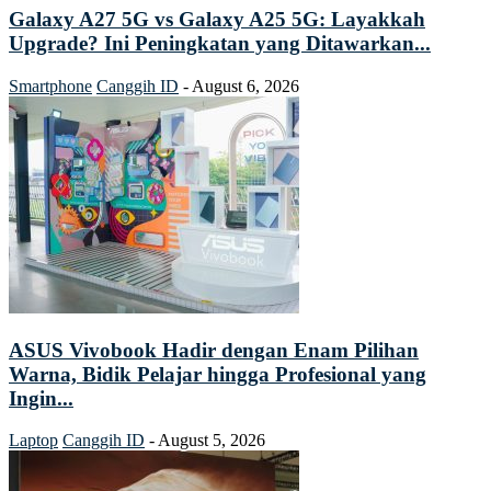
Galaxy A27 5G vs Galaxy A25 5G: Layakkah
Upgrade? Ini Peningkatan yang Ditawarkan...
Smartphone
Canggih ID
-
August 6, 2026
ASUS Vivobook Hadir dengan Enam Pilihan
Warna, Bidik Pelajar hingga Profesional yang
Ingin...
Laptop
Canggih ID
-
August 5, 2026