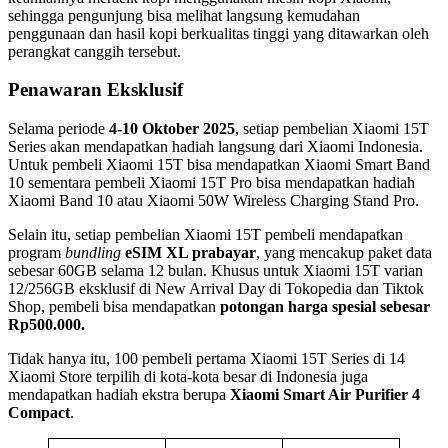
sehingga pengunjung bisa melihat langsung kemudahan
penggunaan dan hasil kopi berkualitas tinggi yang ditawarkan oleh
perangkat canggih tersebut.
Penawaran Eksklusif
Selama periode
4-10 Oktober 2025
, setiap pembelian Xiaomi 15T
Series akan mendapatkan hadiah langsung dari Xiaomi Indonesia.
Untuk pembeli Xiaomi 15T bisa mendapatkan Xiaomi Smart Band
10 sementara pembeli Xiaomi 15T Pro bisa mendapatkan hadiah
Xiaomi Band 10 atau Xiaomi 50W Wireless Charging Stand Pro.
Selain itu, setiap pembelian Xiaomi 15T pembeli mendapatkan
program
bundling
eSIM XL prabayar
, yang mencakup paket data
sebesar 60GB selama 12 bulan. Khusus untuk Xiaomi 15T varian
12/256GB eksklusif di New Arrival Day di Tokopedia dan Tiktok
Shop, pembeli bisa mendapatkan
potongan harga spesial sebesar
Rp500.000.
Tidak hanya itu, 100 pembeli pertama Xiaomi 15T Series di 14
Xiaomi Store terpilih di kota-kota besar di Indonesia juga
mendapatkan hadiah ekstra berupa
Xiaomi Smart Air Purifier 4
Compact
.