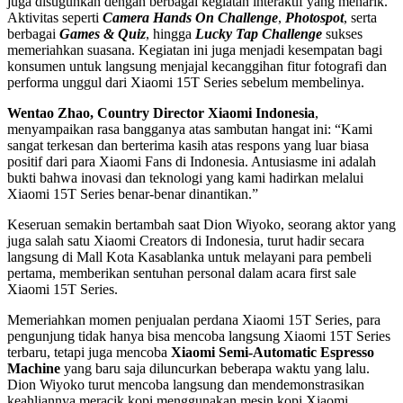
juga disuguhkan dengan berbagai kegiatan interaktif yang menarik.
Aktivitas seperti
Camera Hands On Challenge
,
Photospot
, serta
berbagai
Games & Quiz
, hingga
Lucky Tap Challenge
sukses
memeriahkan suasana. Kegiatan ini juga menjadi kesempatan bagi
konsumen untuk langsung menjajal kecanggihan fitur fotografi dan
performa unggul dari Xiaomi 15T Series sebelum membelinya.
Wentao Zhao, Country Director Xiaomi Indonesia
,
menyampaikan rasa bangganya atas sambutan hangat ini: “Kami
sangat terkesan dan berterima kasih atas respons yang luar biasa
positif dari para Xiaomi Fans di Indonesia. Antusiasme ini adalah
bukti bahwa inovasi dan teknologi yang kami hadirkan melalui
Xiaomi 15T Series benar-benar dinantikan.”
Keseruan semakin bertambah saat Dion Wiyoko, seorang aktor yang
juga salah satu Xiaomi Creators di Indonesia, turut hadir secara
langsung di Mall Kota Kasablanka untuk melayani para pembeli
pertama, memberikan sentuhan personal dalam acara first sale
Xiaomi 15T Series.
Memeriahkan momen penjualan perdana Xiaomi 15T Series, para
pengunjung tidak hanya bisa mencoba langsung Xiaomi 15T Series
terbaru, tetapi juga mencoba
Xiaomi Semi-Automatic Espresso
Machine
yang baru saja diluncurkan beberapa waktu yang lalu.
Dion Wiyoko turut mencoba langsung dan mendemonstrasikan
keahliannya meracik kopi menggunakan mesin kopi Xiaomi,