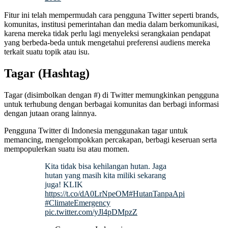
Fitur ini telah mempermudah cara pengguna Twitter seperti brands,
komunitas, institusi pemerintahan dan media dalam berkomunikasi,
karena mereka tidak perlu lagi menyeleksi serangkaian pendapat
yang berbeda-beda untuk mengetahui preferensi audiens mereka
terkait suatu topik atau isu.
Tagar (Hashtag)
Tagar (disimbolkan dengan #) di Twitter memungkinkan pengguna
untuk terhubung dengan berbagai komunitas dan berbagi informasi
dengan jutaan orang lainnya.
Pengguna Twitter di Indonesia menggunakan tagar untuk
memancing, mengelompokkan percakapan, berbagi keseruan serta
mempopulerkan suatu isu atau momen.
Kita tidak bisa kehilangan hutan. Jaga
hutan yang masih kita miliki sekarang
juga! KLIK
https://t.co/dA0LrNpeOM
#HutanTanpaApi
#ClimateEmergency
pic.twitter.com/yJl4pDMpzZ