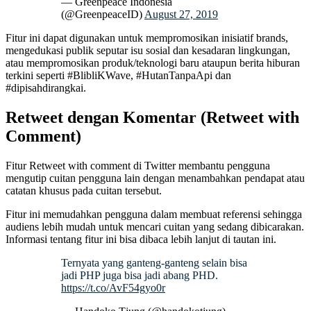
— Greenpeace Indonesia
(@GreenpeaceID)
August 27, 2019
Fitur ini dapat digunakan untuk mempromosikan inisiatif brands,
mengedukasi publik seputar isu sosial dan kesadaran lingkungan,
atau mempromosikan produk/teknologi baru ataupun berita hiburan
terkini seperti #BlibliKWave, #HutanTanpaApi dan
#dipisahdirangkai.
Retweet dengan Komentar (Retweet with
Comment)
Fitur Retweet with comment di Twitter membantu pengguna
mengutip cuitan pengguna lain dengan menambahkan pendapat atau
catatan khusus pada cuitan tersebut.
Fitur ini memudahkan pengguna dalam membuat referensi sehingga
audiens lebih mudah untuk mencari cuitan yang sedang dibicarakan.
Informasi tentang fitur ini bisa dibaca lebih lanjut di tautan ini.
Ternyata yang ganteng-ganteng selain bisa
jadi PHP juga bisa jadi abang PHD.
https://t.co/AvF54gyo0r