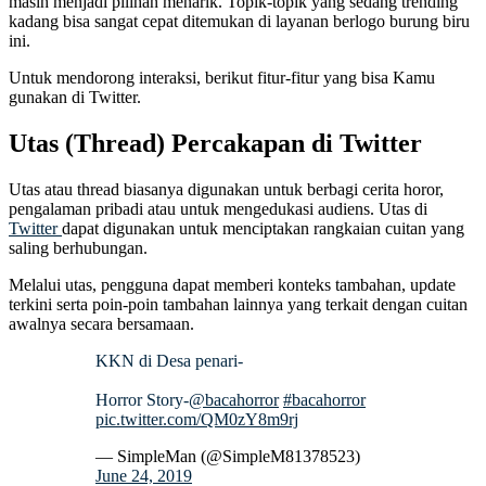
masih menjadi pilihan menarik. Topik-topik yang sedang trending
kadang bisa sangat cepat ditemukan di layanan berlogo burung biru
ini.
Untuk mendorong interaksi, berikut fitur-fitur yang bisa Kamu
gunakan di Twitter.
Utas (Thread) Percakapan di Twitter
Utas atau thread biasanya digunakan untuk berbagi cerita horor,
pengalaman pribadi atau untuk mengedukasi audiens. Utas di
Twitter
dapat digunakan untuk menciptakan rangkaian cuitan yang
saling berhubungan.
Melalui utas, pengguna dapat memberi konteks tambahan, update
terkini serta poin-poin tambahan lainnya yang terkait dengan cuitan
awalnya secara bersamaan.
KKN di Desa penari-
Horror Story-
@bacahorror
#bacahorror
pic.twitter.com/QM0zY8m9rj
— SimpleMan (@SimpleM81378523)
June 24, 2019