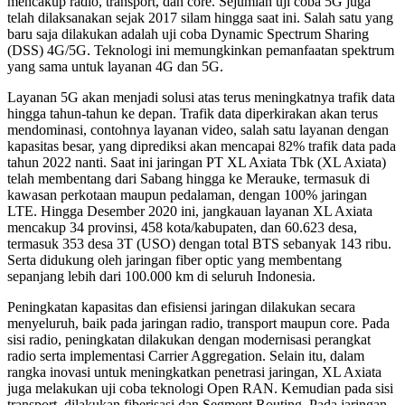
mencakup radio, transport, dan core. Sejumlah uji coba 5G juga
telah dilaksanakan sejak 2017 silam hingga saat ini. Salah satu yang
baru saja dilakukan adalah uji coba Dynamic Spectrum Sharing
(DSS) 4G/5G. Teknologi ini memungkinkan pemanfaatan spektrum
yang sama untuk layanan 4G dan 5G.
Layanan 5G akan menjadi solusi atas terus meningkatnya trafik data
hingga tahun-tahun ke depan. Trafik data diperkirakan akan terus
mendominasi, contohnya layanan video, salah satu layanan dengan
kapasitas besar, yang diprediksi akan mencapai 82% trafik data pada
tahun 2022 nanti. Saat ini jaringan PT XL Axiata Tbk (XL Axiata)
telah membentang dari Sabang hingga ke Merauke, termasuk di
kawasan perkotaan maupun pedalaman, dengan 100% jaringan
LTE. Hingga Desember 2020 ini, jangkauan layanan XL Axiata
mencakup 34 provinsi, 458 kota/kabupaten, dan 60.623 desa,
termasuk 353 desa 3T (USO) dengan total BTS sebanyak 143 ribu.
Serta didukung oleh jaringan fiber optic yang membentang
sepanjang lebih dari 100.000 km di seluruh Indonesia.
Peningkatan kapasitas dan efisiensi jaringan dilakukan secara
menyeluruh, baik pada jaringan radio, transport maupun core. Pada
sisi radio, peningkatan dilakukan dengan modernisasi perangkat
radio serta implementasi Carrier Aggregation. Selain itu, dalam
rangka inovasi untuk meningkatkan penetrasi jaringan, XL Axiata
juga melakukan uji coba teknologi Open RAN. Kemudian pada sisi
transport, dilakukan fiberisasi dan Segment Routing. Pada jaringan