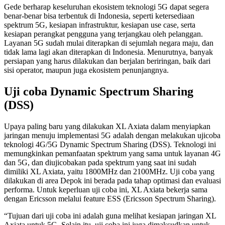
Gede berharap keseluruhan ekosistem teknologi 5G dapat segera
benar-benar bisa terbentuk di Indonesia, seperti ketersediaan
spektrum 5G, kesiapan infrastruktur, kesiapan use case, serta
kesiapan perangkat pengguna yang terjangkau oleh pelanggan.
Layanan 5G sudah mulai diterapkan di sejumlah negara maju, dan
tidak lama lagi akan diterapkan di Indonesia. Menurutnya, banyak
persiapan yang harus dilakukan dan berjalan beriringan, baik dari
sisi operator, maupun juga ekosistem penunjangnya.
Uji coba Dynamic Spectrum Sharing
(DSS)
Upaya paling baru yang dilakukan XL Axiata dalam menyiapkan
jaringan menuju implementasi 5G adalah dengan melakukan ujicoba
teknologi 4G/5G Dynamic Spectrum Sharing (DSS). Teknologi ini
memungkinkan pemanfaatan spektrum yang sama untuk layanan 4G
dan 5G, dan diujicobakan pada spektrum yang saat ini sudah
dimiliki XL Axiata, yaitu 1800MHz dan 2100MHz. Uji coba yang
dilakukan di area Depok ini berada pada tahap optimasi dan evaluasi
performa. Untuk keperluan uji coba ini, XL Axiata bekerja sama
dengan Ericsson melalui feature ESS (Ericsson Spectrum Sharing).
“Tujuan dari uji coba ini adalah guna melihat kesiapan jaringan XL
Axiata untuk 5G. Selain itu, uji coba ini juga dimaksudkan untuk