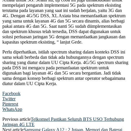
mempelajari pengaruh implementasi 5G pada spektrum eksisting
terutama pada layanan yang saat ini sudah berjalan, yaitu 3G dan
4G. Dengan 4G/5G DSS, XL Axiata bisa memanfaatkan spektrum
yang sama untuk layanan 4G dan 5G secara dinamis, alias berbagi
pakai antara 4G dan 5G. Saat nanti 5G sudah diimplementasikan
dan spektrum khusus telah tersedia, DSS dapat digunakan untuk
solusi perluasan jaringan 5G dengan memanfaatkan jangkauan dan
kapasitas spektrum eksisting, “ lanjut Gede.
Perlu diperhatikan, istilah spectrum sharing dalam konteks DSS ini
sama sekali berbeda dan tidak ada hubungannya dengan spectrum
sharing yang diatur dalam UU Cipta Kerja. 4G/5G spectrum sharing
pada DSS ini mengacu pada pemanfaatan spektrum untuk
digunakan bagi layanan 4G dan 5G secara bergantian. Jadi tidak
sama dengan konsep berbagi spektrum antar operator sebagaimana
diatur dalam UU Cipta Kerja.
Facebook
Twitter
Pinterest
WhatsApp
Previous article
Telkomsel Pastikan Seluruh BTS USO Terhubung
Jaringan 4G LTE
Next article
Samsung Galaxy A12 : 2 Jutaan, Memori dan Baterai