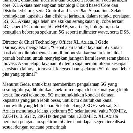
core, XL Axiata menerapkan teknologi Cloud based Core dan
Distributed Core, serta Control and User Plan Separation. Selain
peningkatan kapasitas dan efisiensi jaringan, dalam rangka persiapan
5G, XL Axiata juga telah melakukan serangkaian uji coba terkait
5G, seperti 5G outdoor, 5G eMBB, smart city, hologram, serta
pengujian beberapa spektrum 5G seperti milimeter wave, serta DSS.
Director & Chief Technology Officer XL Axiata, I Gede
Darmayusa, mengatakan, “Cepat atau lambat layanan 5G sudah
pasti akan diimplementasikan di Indonesia, karena itu kami tidak
pernah berhenti untuk menyiapkan jaringan kami lewat serangkaian
inovasi. Akan tetapi, layanan 5G tentu saja membutuhkan kesiapan
ekosistem lainnya, termasuk ketersediaan spektrum 5G dengan lebar
pita yang optimal”
Menurut Gede, untuk bisa memberikan pengalaman 5G yang
sesungguhnya, dibutuhkan spektrum dengan lebar kanal yang lebih
besar. Inovasi teknologi 5G memungkinkan koneksi dengan
kapasitas yang jauh lebih besar, untuk itu dibutuhkan kanal
bandwidth yang lebih lebar. Setelah lelang 2.3GHz selesai, XL
Axiata menunggu lelang spektrum 5G selanjutnya, yaitu 700MHz,
2.6GHz, 3.5GHz, 28GHz dengan total 1280MHz. XL Axiata
berharap pengadaan spektrum 5G tersebut dapat segera terealisasi
sesuai dengan rencana pemerintah