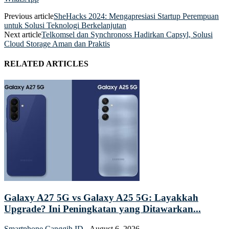
Previous article
SheHacks 2024: Mengapresiasi Startup Perempuan
untuk Solusi Teknologi Berkelanjutan
Next article
Telkomsel dan Synchronoss Hadirkan Capsyl, Solusi
Cloud Storage Aman dan Praktis
RELATED ARTICLES
Galaxy A27 5G vs Galaxy A25 5G: Layakkah
Upgrade? Ini Peningkatan yang Ditawarkan...
Smartphone
Canggih ID
-
August 6, 2026