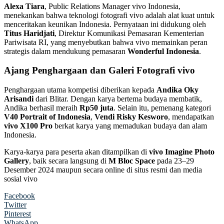
Alexa Tiara
, Public Relations Manager vivo Indonesia,
menekankan bahwa teknologi fotografi vivo adalah alat kuat untuk
menceritakan keunikan Indonesia. Pernyataan ini didukung oleh
Titus Haridjati
, Direktur Komunikasi Pemasaran Kementerian
Pariwisata RI, yang menyebutkan bahwa vivo memainkan peran
strategis dalam mendukung pemasaran
Wonderful Indonesia
.
Ajang Penghargaan dan Galeri Fotografi vivo
Penghargaan utama kompetisi diberikan kepada
Andika Oky
Arisandi
dari Blitar. Dengan karya bertema budaya membatik,
Andika berhasil meraih
Rp50 juta
. Selain itu, pemenang kategori
V40 Portrait of Indonesia
,
Vendi Risky Kesworo
, mendapatkan
vivo X100 Pro
berkat karya yang memadukan budaya dan alam
Indonesia.
Karya-karya para peserta akan ditampilkan di
vivo Imagine Photo
Gallery
, baik secara langsung di
M Bloc Space
pada 23–29
Desember 2024 maupun secara online di situs resmi dan media
sosial vivo
Facebook
Twitter
Pinterest
WhatsApp