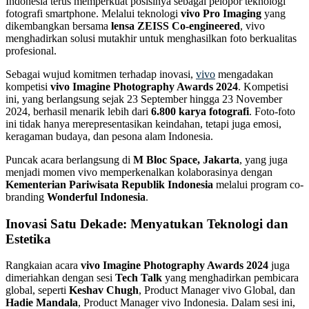
Indonesia terus memperkuat posisinya sebagai pelopor teknologi
fotografi smartphone. Melalui teknologi
vivo Pro Imaging
yang
dikembangkan bersama
lensa ZEISS Co-engineered
, vivo
menghadirkan solusi mutakhir untuk menghasilkan foto berkualitas
profesional.
Sebagai wujud komitmen terhadap inovasi,
vivo
mengadakan
kompetisi
vivo Imagine Photography Awards 2024
. Kompetisi
ini, yang berlangsung sejak 23 September hingga 23 November
2024, berhasil menarik lebih dari
6.800 karya fotografi
. Foto-foto
ini tidak hanya merepresentasikan keindahan, tetapi juga emosi,
keragaman budaya, dan pesona alam Indonesia.
Puncak acara berlangsung di
M Bloc Space, Jakarta
, yang juga
menjadi momen vivo memperkenalkan kolaborasinya dengan
Kementerian Pariwisata Republik Indonesia
melalui program co-
branding
Wonderful Indonesia
.
Inovasi Satu Dekade: Menyatukan Teknologi dan
Estetika
Rangkaian acara
vivo Imagine Photography Awards 2024
juga
dimeriahkan dengan sesi
Tech Talk
yang menghadirkan pembicara
global, seperti
Keshav Chugh
, Product Manager vivo Global, dan
Hadie Mandala
, Product Manager vivo Indonesia. Dalam sesi ini,