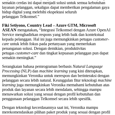
semakin cerdas ini dapat menjadi solusi untuk semua kebutuhan
layanan pelanggan, sekaligus dapat memberikan pengalaman gaya
hidup digital yang melebihi ekspektasi seluruh
pelanggan Telkomsel.”
Fiki Setiyono, Country Lead – Azure GTM, Microsoft
ASEAN
mengatakan
,
“Integrasi Telkomsel dengan Azure OpenAI
Service menghadirkan respons yang lebih baik dan kontekstual
kepada pelanggan. Hal ini juga memungkinkan petugas
customer-
care
untuk lebih fokus pada pertanyaan yang memerlukan
penanganan solusi. Dengan demikian, produktivitas
petugas
customer-care
dan tingkat kepuasan pelanggan pun dapat
semakin meningkat.”
Serangkaian bahasa pemrograman berbasis
Natural Language
Processing
(NLP) dan
machine learning
yang kini diterapkan,
memungkinkan Veronika untuk merespon dan berinteraksi dengan
pelanggan secara lebih natural. Keunggulan fitur teknologi
machine
learning
juga memungkinkan Veronika memahami kebutuhan atas
produk dan layanan secara lebih mendalam, sehingga mampu
menawarkan solusi yang sesuai dengan profil kebutuhan dan
penggunaan pelanggan Telkomsel secara lebih spesifik.
Dengan teknologi kecerdasannya saat ini, Veronika mampu
merekomendasikan pilihan paket produk yang sesuai dengan profil