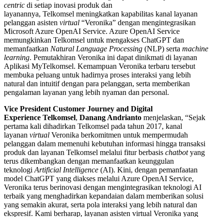
centric
di setiap inovasi produk dan
layanannya, Telkomsel meningkatkan kapabilitas kanal layanan
pelanggan asisten
virtual
“Veronika” dengan mengintegrasikan
Microsoft Azure OpenAI Service. Azure OpenAI Service
memungkinkan Telkomsel untuk mengakses ChatGPT dan
memanfaatkan
Natural Language Processing
(NLP) serta
machine
learning
. Pemutakhiran Veronika ini dapat dinikmati di layanan
Aplikasi MyTelkomsel. Kemampuan Veronika terbaru tersebut
membuka peluang untuk hadirnya proses interaksi yang lebih
natural dan intuitif dengan para pelanggan, serta memberikan
pengalaman layanan yang lebih nyaman dan personal.
Vice President Customer Journey and Digital
Experience Telkomsel
,
Danang Andrianto
menjelaskan, “Sejak
pertama kali dihadirkan Telkomsel pada tahun 2017, kanal
layanan
virtual
Veronika berkomitmen untuk mempermudah
pelanggan dalam memenuhi kebutuhan informasi hingga transaksi
produk dan layanan Telkomsel melalui fitur berbasis
chatbot
yang
terus dikembangkan dengan memanfaatkan keunggulan
teknologi
Artificial Intelligence
(AI). Kini, dengan pemanfaatan
model ChatGPT yang diakses melalui Azure OpenAI Service,
Veronika terus berinovasi dengan mengintegrasikan teknologi AI
terbaik yang menghadirkan kepandaian dalam memberikan solusi
yang semakin akurat, serta pola interaksi yang lebih natural dan
ekspresif. Kami berharap, layanan asisten virtual Veronika yang