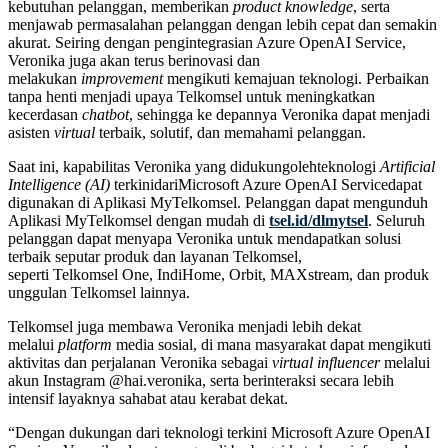
kebutuhan pelanggan, memberikan
product knowledge
, serta
menjawab permasalahan pelanggan dengan lebih cepat dan semakin
akurat. Seiring dengan pengintegrasian Azure OpenAI Service,
Veronika juga akan terus berinovasi dan
melakukan
improvement
mengikuti kemajuan teknologi. Perbaikan
tanpa henti menjadi upaya Telkomsel untuk meningkatkan
kecerdasan
chatbot
, sehingga ke depannya Veronika dapat menjadi
asisten
virtual
terbaik, solutif, dan memahami pelanggan.
Saat ini, kapabilitas Veronika yang didukungolehteknologi
Artificial
Intelligence (AI)
terkinidariMicrosoft Azure OpenAI Servicedapat
digunakan di Aplikasi MyTelkomsel. Pelanggan dapat mengunduh
Aplikasi MyTelkomsel dengan mudah di
tsel.id/dlmytsel
. Seluruh
pelanggan dapat menyapa Veronika untuk mendapatkan solusi
terbaik seputar produk dan layanan Telkomsel,
seperti Telkomsel One, IndiHome, Orbit, MAXstream, dan produk
unggulan Telkomsel lainnya.
Telkomsel juga membawa Veronika menjadi lebih dekat
melalui
platform
media sosial, di mana masyarakat dapat mengikuti
aktivitas dan perjalanan Veronika sebagai
virtual
influencer
melalui
akun Instagram @hai.veronika, serta berinteraksi secara lebih
intensif layaknya sahabat atau kerabat dekat.
“Dengan dukungan dari teknologi terkini Microsoft Azure OpenAI