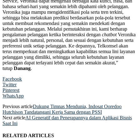
Service, Veronika dapat mengenali berbagai kata kunci, frasa, dan
bahasa sehari-hari yang semakin lebih dipahami oleh pelanggan.
Veronika juga mampu mengidentifikasi pola serta tren terkini,
sehingga bisa melakukan prediksi berdasarkan pola-pola tersebut
untuk membuat rekomendasi yang semakin mendekati dengan
kebutuhan pelanggan. Melalui pemutakhiran ini, kami berharap
pengalaman pelanggan ketika berinteraksi dengan
chatbot
Veronika
menjadi lebih natural, personal, dan sesuai dengan kebutuhan serta
preferensi unik setiap pelanggan. Ke depannya, Telkomsel akan
terus memperkuat dan meningkatkan kapabilitas semua lini layanan
pelanggan yang dimiliki, sehingga seluruh kebutuhan layanan
pelanggan dapat terlayani lebih cepat dan semakin akurat,”
tutup
Danang
.
Facebook
Twitter
Pinterest
WhatsApp
Previous article
Dukung Timnas Mendunia, Indosat Ooredoo
Hutchison Tandatangani Kerja Sama dengan PSSI
Next article
AI Generatif dan Penerapannya dalam Aplikasi Bisnis
Saat Ini
RELATED ARTICLES