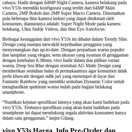
cahaya. Hadir dengan 64MP Night Camera, kamera belakang pada
vivo Y53s memiliki konfigurasi yang terdiri dari 64MP Main
Camera, 2MP Bokeh dan 2MP Super Macro Camera. Disematkan
pula beberapa fitur kamera terkini yang dapat dinikmati oleh
konsumen, diantaranya adalah: Super Night Mode pada kamera
belakang, Ultra Stable Videos, dan fitur Eye Autofocus.
Berbagai keunggulan dari vivo Y53s ini dibalut dalam Trendy Slim
Design yang mampu mewakili kepribadian pengguna yang
menyenangkan dan up-to-date. Dengan perpaduan warna populer
dan tampilan yang elegan, serta ukuran yang nyaman di genggaman
dengan ketebalan 8.38mm, vivo hadir dalam dua pilihan varian
warna, Deep Sea Blue dengan sentuhan AG Matte Design yang
memberikan sentuhan halus di permukaannya agar konsumen tidak
perlu khawatir dengan sidik jari yang menempel di layar dan
Fantastic Rainbow yang memiliki sentuhan Dynamic Color untuk
menghasilkan spektrum warna indah pada bagian belakang
smartphone.
“Nantikan kejutan spesifikasi lainnya yang akan kami hadirkan pada
vivo Y53s. Tentunya spesifikasi yang akan kami hadirkan pada
smartphone ini dapat mendukung segala aktivitas konsumen hanya
dalam satu genggaman,” lanjut Gilang.
vivo Y53s Harga, Info Pre-Order dan