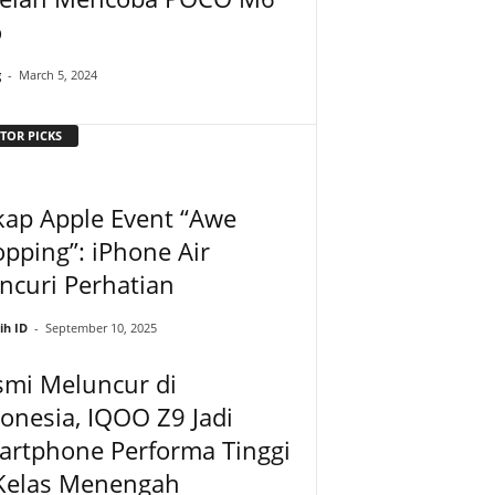
o
g
-
March 5, 2024
TOR PICKS
kap Apple Event “Awe
pping”: iPhone Air
ncuri Perhatian
ih ID
-
September 10, 2025
smi Meluncur di
onesia, IQOO Z9 Jadi
artphone Performa Tinggi
 Kelas Menengah