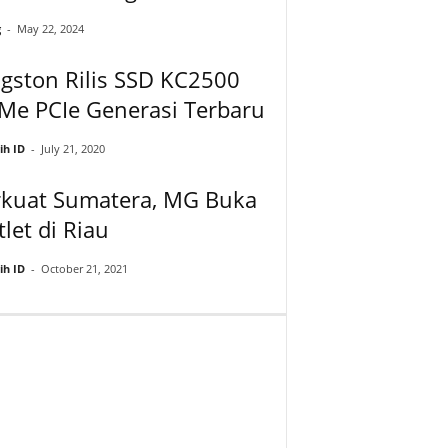
g
-
May 22, 2024
gston Rilis SSD KC2500
Me PCIe Generasi Terbaru
ih ID
-
July 21, 2020
rkuat Sumatera, MG Buka
let di Riau
ih ID
-
October 21, 2021