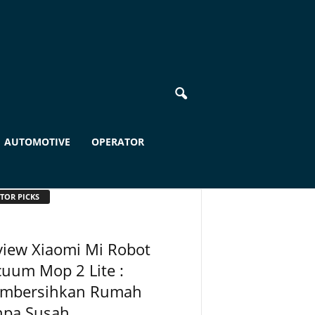
AUTOMOTIVE
OPERATOR
TOR PICKS
view Xiaomi Mi Robot
uum Mop 2 Lite :
mbersihkan Rumah
npa Susah