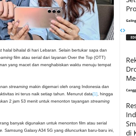
Pr
Galin
EDI
halal bihalal di hari Lebaran. Selain bertukar sapa dan
eaming
film atau serial dari layanan Over the Top (OTT)
Re
lanan yang macet dan menghabiskan waktu menuju tempat
Dro
Me
yanan
streaming
makin digemari oleh orang Indonesia dan
Cangg
ivitas ini terus naik setiap tahun. Menurut data
[1]
, hingga
skan 2 jam 53 menit untuk menonton tayangan
streaming
Re
Ind
Sm
rang banyak digunakan untuk menonton film atau serial
e.
Samsung Galaxy A34 5G yang diluncurkan baru-baru ini,
di