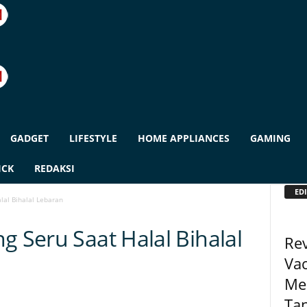
GADGET
LIFESTYLE
HOME APPLIANCES
GAMING
ICK
REDAKSI
EDI
lal Bihalal Lebaran
g Seru Saat Halal Bihalal
Re
Vac
Me
Ta