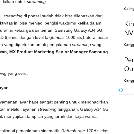
andalkan untuk
streaming
.
Galin
ui
streaming
di ponsel sudah tidak bisa dilepaskan dari
Kin
aktivitas ini bisa menjadi pengisi waktumu ketika dalam
aturahmi keluarga dan teman. Samsung Galaxy A34 5G
NV
 6,6 inci dengan level
brightness
1000nits,baterai besar
Cangg
ua yang diperlukan untuk pengalaman
streaming
yang
awan, MX Product Marketing Senior Manager Samsung
Pe
Out
ming
yang seru:
Cangg
ayar
kenyamanan layar hape sangat penting untuk menghadirkan
an melalui layanan
streaming
langganan. Galaxy A34 5G
uk menyajikan tampilan yang jernih dan kaya warna.
nikmati pengalaman sinematik.
Refresh rate
120Hz jelas