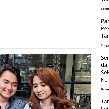
Cangg
Pa
Pek
Ta
Cangg
Se
da
Se
Kem
Galin
Tan
Se