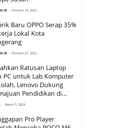
ih ID
-
October 19, 2022
brik Baru OPPO Serap 35%
erja Lokal Kota
ngerang
ih ID
-
October 27, 2022
rahkan Ratusan Laptop
n PC untuk Lab Komputer
kolah, Lenovo Dukung
ajuan Pendidikan di...
g
-
March 5, 2024
ggapan Pro Player
telah Mencoba POCO M6