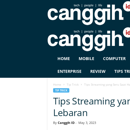
C
HOME
MOBILE
COMPUTER
A
N
ENTERPRISE
REVIEW
TIPS TR
G
G
Home
Tip Trick
Tips Streaming yang Seru Saat Ha
I
TIP TRICK
H
Tips Streaming yan
I
D
Lebaran
By
Canggih ID
-
May 3, 2023