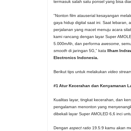
termasuk salah satu ponsel yang bisa di
“Nonton film atauserial kesayangan melal
gaya hidup digital saat ini. Saat lebaran, 
perjalanan yang macet menuju acara sil
kami rancang dengan layar Super AMOLED
5.000mAh, dan performa
awesome
, sem
smooth
di jaringan 5G,” kata
Ilham Indr
Electronics Indonesia.
Berikut tips untuk melakukan
video strea
#1 Atur Kecerahan dan Kenyamanan L
Kualitas layar, tingkat kecerahan, dan 
pengalaman menonton yang menyenangk
dibekali layar Super AMOLED 6,6 inci unt
Dengan
aspect ratio
19.5:9 kamu akan me