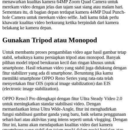
menawarkan kualitas kamera 64MP Zoom Quad Camera untuk
merekam video dengan jelas dan tajam saat siang atau malam hari.
Sementara itu, di bagian depan terdapat kamera 44MP Dual Punch-
hole Camera untuk merekam video selfie. Jadi kamu tidak perlu
khawatir kualitas video berkurang ketika berpindah dari kamera
belakang ke kamera depan.
Gunakan Tripod atau Monopod
Untuk membantu proses pengambilan video agar hasil gambar tetap
stabil, sebaiknya kamu persiapkan tripod atau monopod. Banyak
pilihan model tripod berukuran kecil dan ringan khusus untuk
smartphone. Hasil rekaman video yang stabil juga didukung dengan
fitur stabilizer yang ada di smartphone. Beruntung jika kamu
memiliki smartphone OPPO Reno Series yang rata-rata telah
menyertakan fitur OIS (optical image stabilization) dan EIS
(electronic image stabilization).
OPPO Reno3 Pro dilengkapi dengan fitur Ultra Steady Video 2.0
untuk meningkatkan standar stabilisasi video. Dengan
memanfaatkan lensa Ultra Wide-Angle, fitur ini menghadirkan
fungsi stabilisasi gambar ganda yang baru, baik selama penggunaan
sehari-hari atau aktivitas yang intens seperti untuk vlogging. Dengan
fitur ini, kamu akan mendapatkan kualitas video dari kamera
smartphone yang stabil dan tajam meski dalam posisi berjalan atau