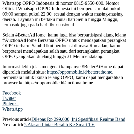
Whatsapp OPPO Indonesia di nomor 0815-9550-000. Nomor
Official Whatsapp OPPO Indonesia ini beroperasi mulai pukul
09:00 sampai pukul 22:00, sesuai dengan waktu masing-masing
daerah. Layanan ini berlaku mulai hari Senin hingga Minggu,
termasuk juga pada hari libur nasional.
Selain #BetterAtHome, kamu juga bisa berpartisipasi ajang lelang
#AuctionAtHome Bersama OPPO untuk mendapatkan perangkat
OPPO terbaru. Sambil ikut berdonasi di masa Ramadan, kamu
berpotensi mendapatkan salah satu dari serangkaian perangkat
OPPO yang akan dilelang hingga 31 Mei mendatang.
Informasi lebih jelas mengenai kampanye #BetterAtHome dapat
diperoleh melalui situs:
https://oppomobile.id/betterathome
.
Sementara untuk ikutan lelang OPPO, kami dapat mengarahkan
browser ke
https://oppomobile.id/auctionathome.
Facebook
Twitter
Pinterest
WhatsApp
Previous article
Dilepas Rp 299.000, Ini Spesifikasi Realme Band
Next article
5 Alasan Pintar Beralih Ke Smart TV