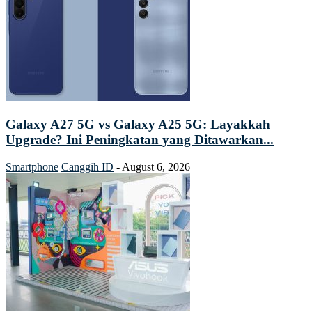
Galaxy A27 5G vs Galaxy A25 5G: Layakkah
Upgrade? Ini Peningkatan yang Ditawarkan...
Smartphone
Canggih ID
-
August 6, 2026