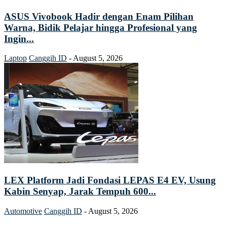
ASUS Vivobook Hadir dengan Enam Pilihan
Warna, Bidik Pelajar hingga Profesional yang
Ingin...
Laptop
Canggih ID
-
August 5, 2026
LEX Platform Jadi Fondasi LEPAS E4 EV, Usung
Kabin Senyap, Jarak Tempuh 600...
Automotive
Canggih ID
-
August 5, 2026