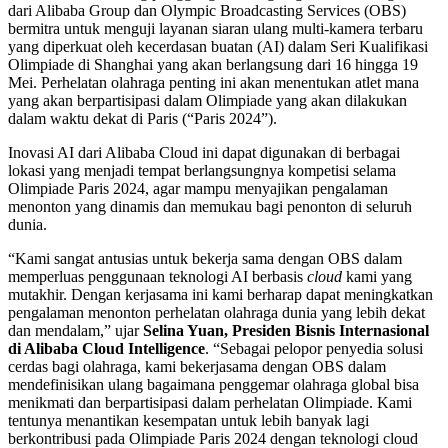
dari Alibaba Group dan Olympic Broadcasting Services (OBS)
bermitra untuk menguji layanan siaran ulang multi-kamera terbaru
yang diperkuat oleh kecerdasan buatan (AI) dalam Seri Kualifikasi
Olimpiade di Shanghai yang akan berlangsung dari 16 hingga 19
Mei. Perhelatan olahraga penting ini akan menentukan atlet mana
yang akan berpartisipasi dalam Olimpiade yang akan dilakukan
dalam waktu dekat di Paris (“Paris 2024”).
Inovasi AI dari Alibaba Cloud ini dapat digunakan di berbagai
lokasi yang menjadi tempat berlangsungnya kompetisi selama
Olimpiade Paris 2024, agar mampu menyajikan pengalaman
menonton yang dinamis dan memukau bagi penonton di seluruh
dunia.
“Kami sangat antusias untuk bekerja sama dengan OBS dalam
memperluas penggunaan teknologi AI berbasis
cloud
kami yang
mutakhir. Dengan kerjasama ini kami berharap dapat meningkatkan
pengalaman menonton perhelatan olahraga dunia yang lebih dekat
dan mendalam,” ujar
Selina Yuan, Presiden Bisnis Internasional
di Alibaba Cloud Intelligence
. “Sebagai pelopor penyedia solusi
cerdas bagi olahraga, kami bekerjasama dengan OBS dalam
mendefinisikan ulang bagaimana penggemar olahraga global bisa
menikmati dan berpartisipasi dalam perhelatan Olimpiade. Kami
tentunya menantikan kesempatan untuk lebih banyak lagi
berkontribusi pada Olimpiade Paris 2024 dengan teknologi cloud