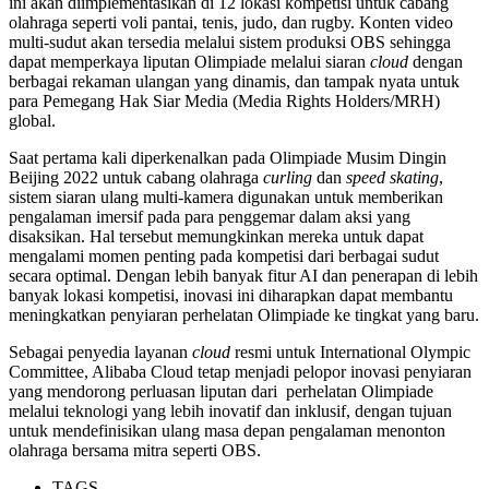
ini akan diimplementasikan di 12 lokasi kompetisi untuk cabang
olahraga seperti voli pantai, tenis, judo, dan rugby. Konten video
multi-sudut akan tersedia melalui sistem produksi OBS sehingga
dapat memperkaya liputan Olimpiade melalui siaran
cloud
dengan
berbagai rekaman ulangan yang dinamis, dan tampak nyata untuk
para Pemegang Hak Siar Media (Media Rights Holders/MRH)
global.
Saat pertama kali diperkenalkan pada Olimpiade Musim Dingin
Beijing 2022 untuk cabang olahraga
curling
dan
speed skating
,
sistem siaran ulang multi-kamera digunakan untuk memberikan
pengalaman imersif pada para penggemar dalam aksi yang
disaksikan. Hal tersebut memungkinkan mereka untuk dapat
mengalami momen penting pada kompetisi dari berbagai sudut
secara optimal. Dengan lebih banyak fitur AI dan penerapan di lebih
banyak lokasi kompetisi, inovasi ini diharapkan dapat membantu
meningkatkan penyiaran perhelatan Olimpiade ke tingkat yang baru.
Sebagai penyedia layanan
cloud
resmi untuk International Olympic
Committee, Alibaba Cloud tetap menjadi pelopor inovasi penyiaran
yang mendorong perluasan liputan dari perhelatan Olimpiade
melalui teknologi yang lebih inovatif dan inklusif, dengan tujuan
untuk mendefinisikan ulang masa depan pengalaman menonton
olahraga bersama mitra seperti OBS.
TAGS