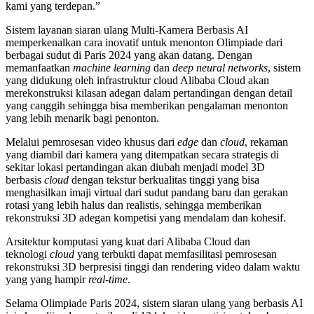
kami yang terdepan.”
Sistem layanan siaran ulang Multi-Kamera Berbasis AI
memperkenalkan cara inovatif untuk menonton Olimpiade dari
berbagai sudut di Paris 2024 yang akan datang. Dengan
memanfaatkan
machine learning
dan
deep neural networks
, sistem
yang didukung oleh infrastruktur cloud Alibaba Cloud akan
merekonstruksi kilasan adegan dalam pertandingan dengan detail
yang canggih sehingga bisa memberikan pengalaman menonton
yang lebih menarik bagi penonton.
Melalui pemrosesan video khusus dari
edge
dan
cloud
, rekaman
yang diambil dari kamera yang ditempatkan secara strategis di
sekitar lokasi pertandingan akan diubah menjadi model 3D
berbasis
cloud
dengan tekstur berkualitas tinggi yang bisa
menghasilkan imaji virtual dari sudut pandang baru dan gerakan
rotasi yang lebih halus dan realistis, sehingga memberikan
rekonstruksi 3D adegan kompetisi yang mendalam dan kohesif.
Arsitektur komputasi yang kuat dari Alibaba Cloud dan
teknologi
cloud
yang terbukti dapat memfasilitasi pemrosesan
rekonstruksi 3D berpresisi tinggi dan rendering video dalam waktu
yang yang hampir
real-time
.
Selama Olimpiade Paris 2024, sistem siaran ulang yang berbasis AI