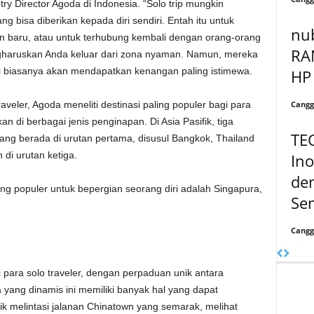
ry Director Agoda di Indonesia. “Solo trip mungkin
g bisa diberikan kepada diri sendiri. Entah itu untuk
nub
n baru, atau untuk terhubung kembali dengan orang-orang
RA
mengharuskan Anda keluar dari zona nyaman. Namun, mereka
i biasanya akan mendapatkan kenangan paling istimewa.
HP 
Cangg
aveler, Agoda meneliti destinasi paling populer bagi para
an di berbagai jenis penginapan. Di Asia Pasifik, tiga
TE
yang berada di urutan pertama, disusul Bangkok, Thailand
 di urutan ketiga.
Ino
den
ing populer untuk bepergian seorang diri adalah Singapura,
Se
Cangg
 para solo traveler, dengan perpaduan unik antara
yang dinamis ini memiliki banyak hal yang dapat
k melintasi jalanan Chinatown yang semarak, melihat