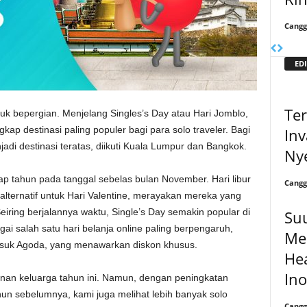
Cangg
EDI
Ter
k bepergian. Menjelang Singles’s Day atau Hari Jomblo,
kap destinasi paling populer bagi para solo traveler. Bagi
In
adi destinasi teratas, diikuti Kuala Lumpur dan Bangkok.
Ny
iap tahun pada tanggal sebelas bulan November. Hari libur
Cangg
i alternatif untuk Hari Valentine, merayakan mereka yang
iring berjalannya waktu, Single’s Day semakin popular di
Su
gai salah satu hari belanja online paling berpengaruh,
Me
asuk Agoda, yang menawarkan diskon khusus.
He
Ino
an keluarga tahun ini. Namun, dengan peningkatan
un sebelumnya, kami juga melihat lebih banyak solo
Cangg