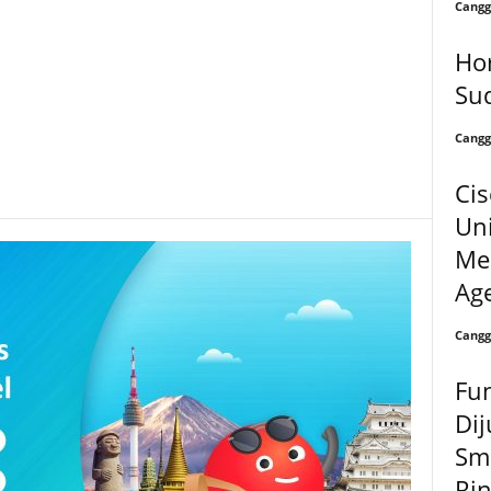
Cangg
Ho
Su
Cangg
Cis
Uni
Me
Age
Cangg
Fu
Dij
Sma
Ri