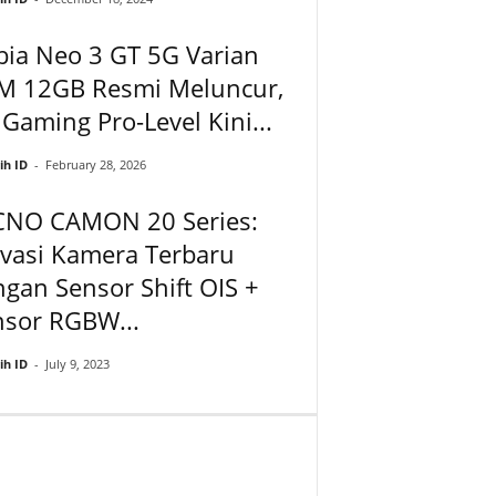
ia Neo 3 GT 5G Varian
M 12GB Resmi Meluncur,
Gaming Pro-Level Kini...
ih ID
-
February 28, 2026
CNO CAMON 20 Series:
vasi Kamera Terbaru
gan Sensor Shift OIS +
nsor RGBW...
ih ID
-
July 9, 2023