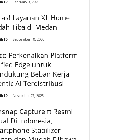
ih ID
-
February 3, 2020
ras! Layanan XL Home
dah Tiba di Medan
ih ID
-
September 10, 2020
co Perkenalkan Platform
fied Edge untuk
ndukung Beban Kerja
ntic AI Terdistribusi
ih ID
-
November 27, 2025
nsnap Capture π Resmi
ual Di Indonesia,
rtphone Stabilizer
ngan dan Mudah Dibawa