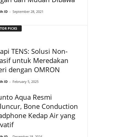
ih ID
-
September 28, 2021
TOR PICKS
api TENS: Solusi Non-
vasif untuk Meredakan
eri dengan OMRON
ih ID
-
February 5, 2025
unto Aqua Resmi
luncur, Bone Conduction
adphone Kedap Air yang
vatif
ih ID
-
December 18, 2024