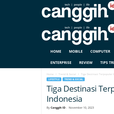
C
HOME
MOBILE
COMPUTER
A
N
ENTERPRISE
REVIEW
TIPS TR
G
G
Home
Trend & Social
Tiga Destinasi Terpopuler 
I
LIFESTYLE
TREND & SOCIAL
H
Tiga Destinasi Ter
I
D
Indonesia
By
Canggih ID
-
November 10, 2023