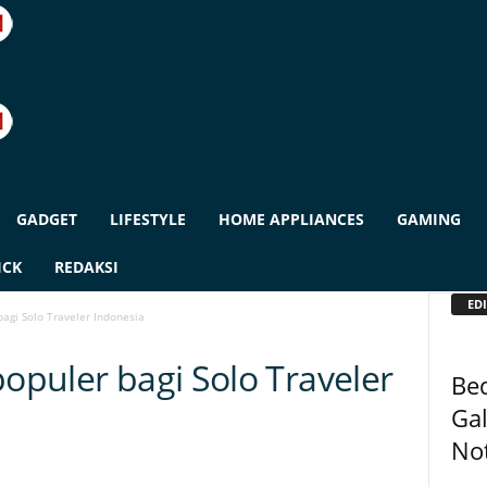
GADGET
LIFESTYLE
HOME APPLIANCES
GAMING
ICK
REDAKSI
EDI
bagi Solo Traveler Indonesia
populer bagi Solo Traveler
Bed
Gal
Not