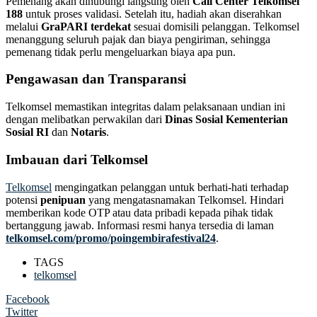
Pemenang akan dihubungi langsung oleh
Call Center Telkomsel
188
untuk proses validasi. Setelah itu, hadiah akan diserahkan
melalui
GraPARI terdekat
sesuai domisili pelanggan. Telkomsel
menanggung seluruh pajak dan biaya pengiriman, sehingga
pemenang tidak perlu mengeluarkan biaya apa pun.
Pengawasan dan Transparansi
Telkomsel memastikan integritas dalam pelaksanaan undian ini
dengan melibatkan perwakilan dari
Dinas Sosial Kementerian
Sosial RI
dan
Notaris
.
Imbauan dari Telkomsel
Telkomsel
mengingatkan pelanggan untuk berhati-hati terhadap
potensi
penipuan
yang mengatasnamakan Telkomsel. Hindari
memberikan kode OTP atau data pribadi kepada pihak tidak
bertanggung jawab. Informasi resmi hanya tersedia di laman
telkomsel.com/promo/poingembirafestival24
.
TAGS
telkomsel
Facebook
Twitter