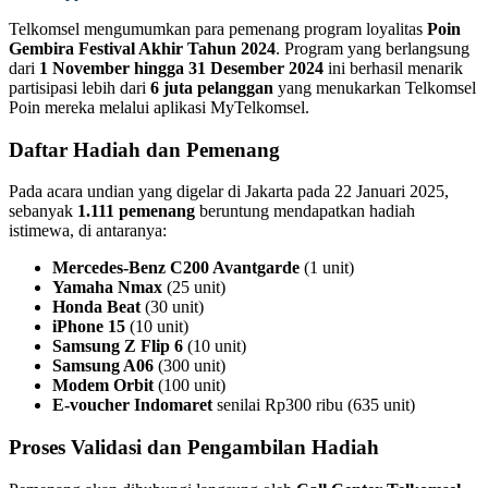
Telkomsel mengumumkan para pemenang program loyalitas
Poin
Gembira Festival Akhir Tahun 2024
. Program yang berlangsung
dari
1 November hingga 31 Desember 2024
ini berhasil menarik
partisipasi lebih dari
6 juta pelanggan
yang menukarkan Telkomsel
Poin mereka melalui aplikasi MyTelkomsel.
Daftar Hadiah dan Pemenang
Pada acara undian yang digelar di Jakarta pada 22 Januari 2025,
sebanyak
1.111 pemenang
beruntung mendapatkan hadiah
istimewa, di antaranya:
Mercedes-Benz C200 Avantgarde
(1 unit)
Yamaha Nmax
(25 unit)
Honda Beat
(30 unit)
iPhone 15
(10 unit)
Samsung Z Flip 6
(10 unit)
Samsung A06
(300 unit)
Modem Orbit
(100 unit)
E-voucher Indomaret
senilai Rp300 ribu (635 unit)
Proses Validasi dan Pengambilan Hadiah