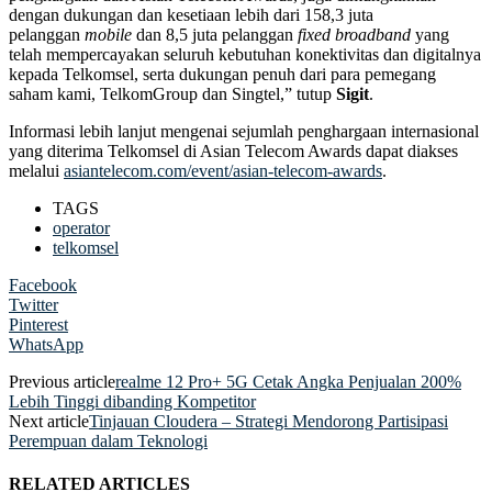
dengan dukungan dan kesetiaan lebih dari 158,3 juta
pelanggan
mobile
dan 8,5 juta pelanggan
fixed broadband
yang
telah mempercayakan seluruh kebutuhan konektivitas dan digitalnya
kepada Telkomsel, serta dukungan penuh dari para pemegang
saham kami, TelkomGroup dan Singtel,” tutup
Sigit
.
Informasi lebih lanjut mengenai sejumlah penghargaan internasional
yang diterima Telkomsel di Asian Telecom Awards dapat diakses
melalui
asiantelecom.com/event/asian-telecom-awards
.
TAGS
operator
telkomsel
Facebook
Twitter
Pinterest
WhatsApp
Previous article
realme 12 Pro+ 5G Cetak Angka Penjualan 200%
Lebih Tinggi dibanding Kompetitor
Next article
Tinjauan Cloudera – Strategi Mendorong Partisipasi
Perempuan dalam Teknologi
RELATED ARTICLES