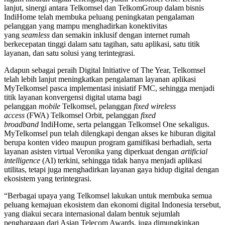
lanjut, sinergi antara Telkomsel dan TelkomGroup dalam bisnis
IndiHome telah membuka peluang peningkatan pengalaman
pelanggan yang mampu menghadirkan konektivitas
yang
seamless
dan semakin inklusif dengan internet rumah
berkecepatan tinggi dalam satu tagihan, satu aplikasi, satu titik
layanan, dan satu solusi yang terintegrasi.
Adapun sebagai peraih Digital Initiative of The Year, Telkomsel
telah lebih lanjut meningkatkan pengalaman layanan aplikasi
MyTelkomsel pasca implementasi inisiatif FMC, sehingga menjadi
titik layanan konvergensi digital utama bagi
pelanggan
mobile
Telkomsel, pelanggan
fixed wireless
access
(FWA) Telkomsel Orbit, pelanggan
fixed
broadband
IndiHome, serta pelanggan Telkomsel One sekaligus.
MyTelkomsel pun telah dilengkapi dengan akses ke hiburan digital
berupa konten video maupun program gamifikasi berhadiah, serta
layanan asisten virtual Veronika yang diperkuat dengan
artificial
intelligence
(AI) terkini, sehingga tidak hanya menjadi aplikasi
utilitas, tetapi juga menghadirkan layanan gaya hidup digital dengan
ekosistem yang terintegrasi.
“Berbagai upaya yang Telkomsel lakukan untuk membuka semua
peluang kemajuan ekosistem dan ekonomi digital Indonesia tersebut,
yang diakui secara internasional dalam bentuk sejumlah
penghargaan dari Asian Telecom Awards, juga dimungkinkan