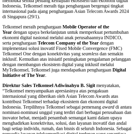
membuka semua peluang kemajuan ekosistem dan ekonomi digital
Indonesia, Telkomsel meraih tiga penghargaan bergengsi tingkat
internasional pada ajang penghargaan Asian Telecom Awards 2024
di Singapura (29/1).
Telkomsel meraih penghargaan
Mobile Operator of the
Year
dengan upaya berkelanjutan untuk memperkuat pertumbuhan
ekonomi digital nasional melalui anak perusahaannya INDICO,
serta penghargaan
Telecom Company of the Year
dengan
implementasi solusi inovatif Fixed Mobile Convergence (FMC)
Telkomsel One dengan konektivitas yang
seamless
dan semakin
inklusif. Kemudian atas inisiatif peningkatan pengalaman pelanggan
dengan membangun ekosistem digital yang inklusif melalui
MyTelkomsel, Telkomsel juga mendapatkan penghargaan
Digital
Initiative of The Year
.
Direktur Sales Telkomsel Adiwinahyu B. Sigit
menyatakan,
“Telkomsel menyampaikan apresiasinya atas pengakuan
internasional yang diberikan oleh Asian Telecom Awards atas
kontribusi Telkomsel terhadap ekosistem dan ekonomi digital
Indonesia. Terpilihnya Telkomsel sebagai pemenang
award
di antara
nominasi-nominasi unggul yang terdiri dari berbagai perusahaan dan
inovator hebat, menjadi penambah semangat kami dalam upaya
menghadirkan konektivitas, solusi, dan layanan inovatif dan andal
bagi setiap individu, rumah, dan bisnis di seluruh Indonesia. Sebagai
penyedia layanan telekomunikasi digital terdepan yang senantiasa