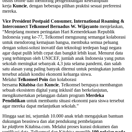
bisnis
online
dan mentoring pengembangan keterampilan
kerja
Kuncie
, dengan beberapa pilihan praktisi sesuai preferensi
mereka.
Vice President Postpaid Consumer, International Roaming &
Interconnect Telkomsel Bernadus W. Wijayanto
menjelaskan,
“Menjelang momen peringatan Hari Kemerdekaan Republik
Indonesia yang ke-77, Telkomsel mengusung semangat kolaborasi
untuk mendorong kemajuan bangsa, membuka semua peluang
dengan solusi-solusi inovatif dan teknologi terdepan bagi negara
agar dapat pulih lebih cepat dan bangkit lebih kuat. Menurut data
yang terhimpun oleh UNICEF, jumlah anak Indonesia yang putus
sekolah meningkat sebanyak 4,3 juta selama pandemi, dan salah
satu alasan yang paling banyak ditemui untuk peningkatan jumlah
tersebut adalah kondisi ekonomi keluarga siswa.
Melalui
Telkomsel Poin
dan kolaborasi
bersama
Kitabisa
dan
Kuncie
, Telkomsel berupaya membangun
sebuah ekosistem digital yang inklusif dan berkelanjutan,
mengikutsertakan pelanggan dalam program
Merdeka
Pendidikan
untuk membantu situasi ekonomi para siswa tersebut
agar mereka dapat melanjutkan sekolah.”
Hingga saat ini, sejumlah 10.000 anak telah mengajukan bantuan
dukungan beasiswa dan alat pendukung pembelajaran
ke
platform
Kitabisa.com. Melalui proses kurasi dokumen dan
verifikasi data, Telkomsel dan Kitabisa memilih
100 pelajar pada