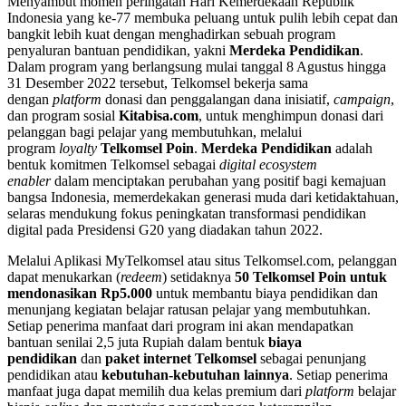
Menyambut momen peringatan Hari Kemerdekaan Republik
Indonesia yang ke-77 membuka peluang untuk pulih lebih cepat dan
bangkit lebih kuat dengan menghadirkan sebuah program
penyaluran bantuan pendidikan, yakni
Merdeka Pendidikan
.
Dalam program yang berlangsung mulai tanggal 8 Agustus hingga
31 Desember 2022 tersebut, Telkomsel bekerja sama
dengan
platform
donasi dan penggalangan dana inisiatif,
campaign
,
dan program sosial
Kitabisa.com
, untuk menghimpun donasi dari
pelanggan bagi pelajar yang membutuhkan, melalui
program
loyalty
Telkomsel Poin
.
Merdeka Pendidikan
adalah
bentuk komitmen Telkomsel sebagai
digital ecosystem
enabler
dalam menciptakan perubahan yang positif bagi kemajuan
bangsa Indonesia, memerdekakan generasi muda dari ketidaktahuan,
selaras mendukung fokus peningkatan transformasi pendidikan
digital pada Presidensi G20 yang diadakan tahun 2022.
Melalui Aplikasi MyTelkomsel atau situs Telkomsel.com, pelanggan
dapat menukarkan (
redeem
) setidaknya
50 Telkomsel Poin untuk
mendonasikan Rp5.000
untuk membantu biaya pendidikan dan
menunjang kegiatan belajar ratusan pelajar yang membutuhkan.
Setiap penerima manfaat dari program ini akan mendapatkan
bantuan senilai 2,5 juta Rupiah dalam bentuk
biaya
pendidikan
dan
paket internet Telkomsel
sebagai penunjang
pendidikan atau
kebutuhan-kebutuhan lainnya
. Setiap penerima
manfaat juga dapat memilih dua kelas premium dari
platform
belajar