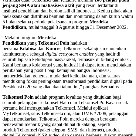
jenjang SMA atau mahasiswa aktif
yang resmi terdaftar di
institusi pendidikan dan berdomisili di Indonesia. Kedua pihak akan
melaksanakan distribusi bantuan dan monitoring dalam kurun waktu
5 bulan selama periode pelaksanaan program
Merdeka
Pendidikan
, mulai tanggal 8 Agustus hingga 31 Desember 2022.
“Melalui program
Merdeka
Pendidikan
yang
Telkomsel Poin
hadirkan
bersama
Kitabisa
dan
Kuncie
, Telkomsel sekaligus menunaikan
komitmennya sebagai
digital ecosystem enabler
yang hadir di
seluruh lapisan kehidupan masyarakat, termasuk di bidang edukasi.
Kami berharap kolaborasi yang inklusif ini dapat turut menciptakan
perubahan yang positif bagi kemajuan bangsa Indonesia,
memerdekakan generasi muda dari ketidaktahuan, dan selaras
mendukung fokus peningkatan transformasi pendidikan digital pada
Presidensi G20 yang diadakan tahun ini,” pungkas Bernadus.
Telkomsel Poin
adalah program loyalitas yang ditujukan bagi
seluruh pelanggan Telkomsel Halo dan Telkomsel PraBayar sejak
pertama kali menggunakan Telkomsel. Melalui aplikasi
MyTelkomsel, situs Telkomsel.com, atau UMB *700#, pelanggan
dapat menukarkan Telkomsel Poin mereka dengan beragam
penawaran menarik yang dapat dilihat di katalog, seperti
produk Telkomsel (paket telepon, SMS, dan internet), produk
digital Telkomsel (NSP, video, dan games), berbagai diskon menarik