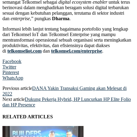
semangat Telkomsel sebagai
digital ecosystem enabler
untuk terus
berinovasi dalam menghadirkan beragam solusi digital terbarukan
sesuai dengan kebutuhan pelanggan, terutama di sektor industri
dan
enterprise
,” pungkas
Dharma
.
Informasi lebih lanjut tentang bagaimana portofolio yang lengkap
dari Telkomsel IoT dan Telkomsel Enterprise yang mampu
mentransformasi operasional sebuah organisasi serta meningkatkan
produktivitas, efektivitas, dan efisiensinya dapat diakses
di
telkomseliot.com
dan
telkomsel.com/enterprise
.
Facebook
Twitter
Pinterest
WhatsApp
Previous article
DANA Yakin Transaksi Gaming akan Melesat di
2022
Next article
Dukung Pekerja Hybrid, HP Luncurkan HP Elite Folio
dan HP Presence
RELATED ARTICLES