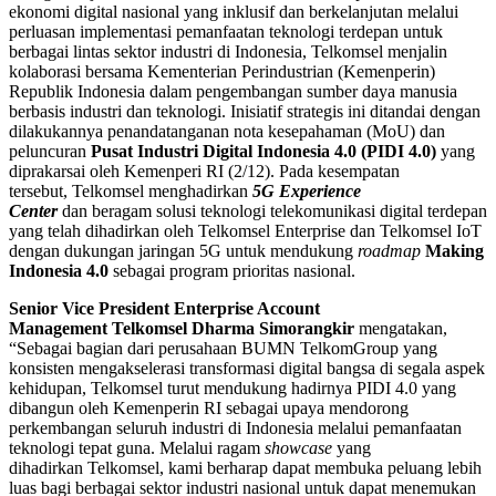
ekonomi digital nasional yang inklusif dan berkelanjutan melalui
perluasan implementasi pemanfaatan teknologi terdepan untuk
berbagai lintas sektor industri di Indonesia, Telkomsel menjalin
kolaborasi bersama Kementerian Perindustrian (Kemenperin)
Republik Indonesia dalam pengembangan sumber daya manusia
berbasis industri dan teknologi. Inisiatif strategis ini ditandai dengan
dilakukannya penandatanganan nota kesepahaman (MoU) dan
peluncuran
Pusat Industri Digital Indonesia 4.0 (PIDI 4.0)
yang
diprakarsai oleh Kemenperi RI (2/12). Pada kesempatan
tersebut, Telkomsel menghadirkan
5G Experience
Center
dan beragam solusi teknologi telekomunikasi digital terdepan
yang telah dihadirkan oleh Telkomsel Enterprise dan Telkomsel IoT
dengan dukungan jaringan 5G untuk mendukung
roadmap
Making
Indonesia 4.0
sebagai program prioritas nasional.
Senior Vice President Enterprise Account
Management Telkomsel Dharma Simorangkir
mengatakan,
“Sebagai bagian dari perusahaan BUMN TelkomGroup yang
konsisten mengakselerasi transformasi digital bangsa di segala aspek
kehidupan, Telkomsel turut mendukung hadirnya PIDI 4.0 yang
dibangun oleh Kemenperin RI sebagai upaya mendorong
perkembangan seluruh industri di Indonesia melalui pemanfaatan
teknologi tepat guna. Melalui ragam
showcase
yang
dihadirkan Telkomsel, kami berharap dapat membuka peluang lebih
luas bagi berbagai sektor industri nasional untuk dapat menemukan