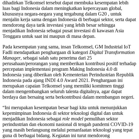
dihadirkan Telkomsel tersebut dapat membuka kesempatan lebih
luas bagi Indonesia dalam meningkatkan kepercayaan global,
khususnya negara-negara yang tergabung dalam G20 , untuk
menjalin kerja sama dengan Indonesia di berbagai sektor, serta dapat
mendorong daya tarik investasi yang lebih besar sehingga
menjadikan Indonesia sebagai pusat investasi di kawasan Asia
Tenggara untuk saat ini maupun di masa depan.
Pada kesempatan yang sama, insan Telkomsel, GM Industrial IoT
Fadli mendapatkan penghargaan di kategori
Digital Transformation
Manager
, sebagai salah satu penerima dari 25
perusahaan/perorangan yang memberikan kontribusi positif terhadap
percepatan implementasi program Making Indonesia 4.0 di
Indonesia yang diberikan oleh Kementerian Perindustrian Republik
Indonesia pada ajang INDI 4.0 Award 2021. Penghargaan ini
merupakan capaian Telkomsel yang memiliki komitmen tinggi
dalam mengembangkan seluruh talenta digitalnya, agar dapat
berdaya dan bersaing serta berkontribusi dalam membangun negeri.
“Ini merupakan kesempatan besar bagi kita untuk menunjukkan
kepemimpinan Indonesia di sektor teknologi digital dan untuk
menjadikan Indonesia sebagai
role model
pemulihan sektor
perindustrian dan ekonomi nasional di tengah pandemi COVID-19
yang masih berlangsung melalui pemanfaatan teknologi yang tepat
guna di berbagai bidang. Kegiatan ini turut mendorong