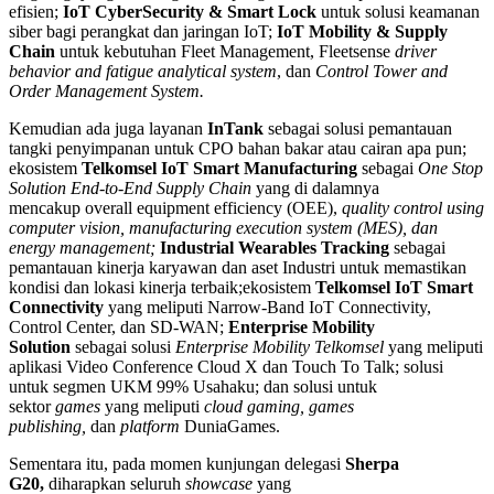
efisien;
IoT CyberSecurity & Smart Lock
untuk solusi keamanan
siber bagi perangkat dan jaringan IoT;
IoT Mobility & Supply
Chain
untuk kebutuhan Fleet Management, Fleetsense
driver
behavior and fatigue analytical system
, dan
Control Tower and
Order Management System.
Kemudian ada juga layanan
InTank
sebagai solusi pemantauan
tangki penyimpanan untuk CPO bahan bakar atau cairan apa pun;
ekosistem
Telkomsel IoT Smart Manufacturing
sebagai
One Stop
Solution End-to-End Supply Chain
yang di dalamnya
mencakup overall equipment efficiency (OEE),
quality control using
computer vision, manufacturing execution system (MES), dan
energy management;
Industrial Wearables Tracking
sebagai
pemantauan kinerja karyawan dan aset Industri untuk memastikan
kondisi dan lokasi kinerja terbaik;ekosistem
Telkomsel IoT Smart
Connectivity
yang meliputi Narrow-Band IoT Connectivity,
Control Center, dan SD-WAN;
Enterprise Mobility
Solution
sebagai solusi
Enterprise Mobility Telkomsel
yang meliputi
aplikasi Video Conference Cloud X dan Touch To Talk; solusi
untuk segmen UKM 99% Usahaku; dan solusi untuk
sektor
games
yang meliputi
cloud gaming, games
publishing,
dan
platform
DuniaGames.
Sementara itu, pada momen kunjungan delegasi
Sherpa
G20,
diharapkan seluruh
showcase
yang