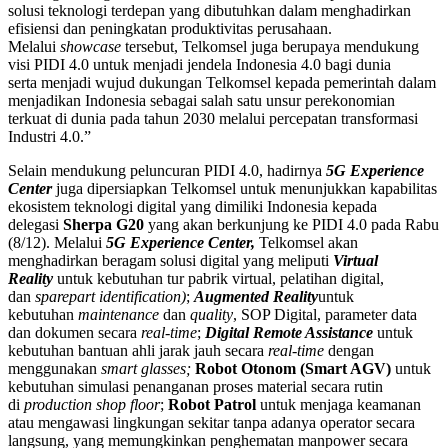
solusi teknologi terdepan yang dibutuhkan dalam menghadirkan
efisiensi dan peningkatan produktivitas perusahaan.
Melalui
showcase
tersebut, Telkomsel juga berupaya mendukung
visi PIDI 4.0 untuk menjadi jendela Indonesia 4.0 bagi dunia
serta menjadi wujud dukungan Telkomsel kepada pemerintah dalam
menjadikan Indonesia sebagai salah satu unsur perekonomian
terkuat di dunia pada tahun 2030 melalui percepatan transformasi
Industri 4.0.”
Selain mendukung peluncuran PIDI 4.0, hadirnya
5G Experience
Center
juga dipersiapkan Telkomsel untuk menunjukkan kapabilitas
ekosistem teknologi digital yang dimiliki Indonesia kepada
delegasi
Sherpa G20
yang akan berkunjung ke PIDI 4.0 pada Rabu
(8/12). Melalui
5G Experience Center,
Telkomsel akan
menghadirkan beragam solusi digital yang meliputi
Virtual
Reality
untuk kebutuhan tur pabrik virtual, pelatihan digital,
dan
sparepart identification)
;
Augmented Reality
untuk
kebutuhan
maintenance
dan
quality
, SOP Digital, parameter data
dan dokumen secara
real-time
;
Digital Remote Assistance
untuk
kebutuhan bantuan ahli jarak jauh secara
real-time
dengan
menggunakan
smart glasses;
Robot Otonom (Smart AGV)
untuk
kebutuhan simulasi penanganan proses material secara rutin
di
production
shop floor
;
Robot Patrol
untuk menjaga keamanan
atau mengawasi lingkungan sekitar tanpa adanya operator secara
langsung, yang memungkinkan penghematan manpower secara