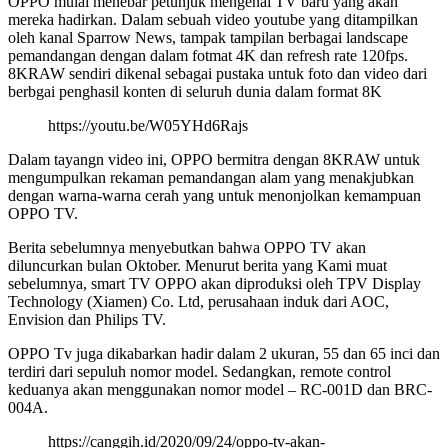
OPPO mulai menebar petunjuk mengenai TV baru yang akan
mereka hadirkan. Dalam sebuah video youtube yang ditampilkan
oleh kanal Sparrow News, tampak tampilan berbagai landscape
pemandangan dengan dalam fotmat 4K dan refresh rate 120fps.
8KRAW sendiri dikenal sebagai pustaka untuk foto dan video dari
berbgai penghasil konten di seluruh dunia dalam format 8K
https://youtu.be/W05YHd6Rajs
Dalam tayangn video ini, OPPO bermitra dengan 8KRAW untuk
mengumpulkan rekaman pemandangan alam yang menakjubkan
dengan warna-warna cerah yang untuk menonjolkan kemampuan
OPPO TV.
Berita sebelumnya menyebutkan bahwa OPPO TV akan
diluncurkan bulan Oktober. Menurut berita yang Kami muat
sebelumnya, smart TV OPPO akan diproduksi oleh TPV Display
Technology (Xiamen) Co. Ltd, perusahaan induk dari AOC,
Envision dan Philips TV.
OPPO Tv juga dikabarkan hadir dalam 2 ukuran, 55 dan 65 inci dan
terdiri dari sepuluh nomor model. Sedangkan, remote control
keduanya akan menggunakan nomor model – RC-001D dan BRC-
004A.
https://canggih.id/2020/09/24/oppo-tv-akan-