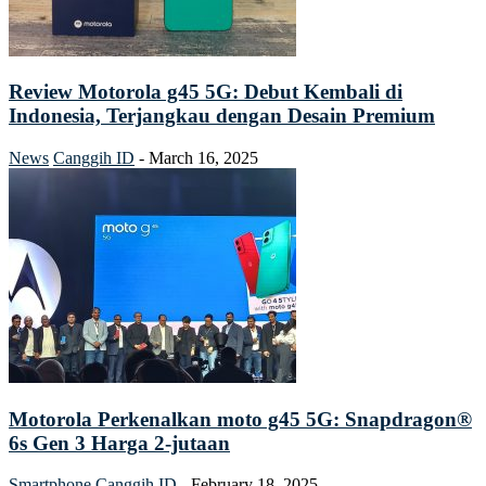
Review Motorola g45 5G: Debut Kembali di
Indonesia, Terjangkau dengan Desain Premium
News
Canggih ID
-
March 16, 2025
Motorola Perkenalkan moto g45 5G: Snapdragon®
6s Gen 3 Harga 2-jutaan
Smartphone
Canggih ID
-
February 18, 2025