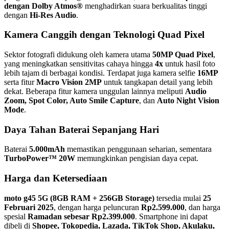
dengan Dolby Atmos®
menghadirkan suara berkualitas tinggi
dengan
Hi-Res Audio
.
Kamera Canggih dengan Teknologi Quad Pixel
Sektor fotografi didukung oleh kamera utama
50MP Quad Pixel
,
yang meningkatkan sensitivitas cahaya hingga
4x
untuk hasil foto
lebih tajam di berbagai kondisi. Terdapat juga kamera selfie
16MP
serta fitur
Macro Vision 2MP
untuk tangkapan detail yang lebih
dekat. Beberapa fitur kamera unggulan lainnya meliputi
Audio
Zoom, Spot Color, Auto Smile Capture
, dan
Auto Night Vision
Mode
.
Daya Tahan Baterai Sepanjang Hari
Baterai
5.000mAh
memastikan penggunaan seharian, sementara
TurboPower™ 20W
memungkinkan pengisian daya cepat.
Harga dan Ketersediaan
moto g45 5G (8GB RAM + 256GB Storage)
tersedia mulai
25
Februari 2025
, dengan harga peluncuran
Rp2.599.000
, dan harga
spesial
Ramadan sebesar Rp2.399.000
. Smartphone ini dapat
dibeli di
Shopee, Tokopedia, Lazada, TikTok Shop, Akulaku,