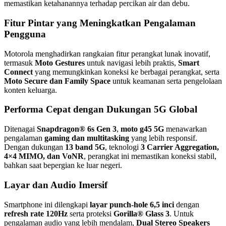
memastikan ketahanannya terhadap percikan air dan debu.
Fitur Pintar yang Meningkatkan Pengalaman
Pengguna
Motorola menghadirkan rangkaian fitur perangkat lunak inovatif,
termasuk
Moto Gestures
untuk navigasi lebih praktis,
Smart
Connect
yang memungkinkan koneksi ke berbagai perangkat, serta
Moto Secure dan Family Space
untuk keamanan serta pengelolaan
konten keluarga.
Performa Cepat dengan Dukungan 5G Global
Ditenagai
Snapdragon® 6s Gen 3
,
moto g45 5G
menawarkan
pengalaman
gaming dan multitasking
yang lebih responsif.
Dengan dukungan
13 band 5G
, teknologi
3 Carrier Aggregation,
4×4 MIMO, dan VoNR
, perangkat ini memastikan koneksi stabil,
bahkan saat bepergian ke luar negeri.
Layar dan Audio Imersif
Smartphone ini dilengkapi
layar punch-hole 6,5 inci
dengan
refresh rate 120Hz
serta proteksi
Gorilla® Glass 3
. Untuk
pengalaman audio yang lebih mendalam,
Dual Stereo Speakers