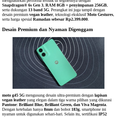
menghadirkan performa terbaik di segmennya dengan
Snapdragon® 6s Gen 3
,
RAM 8GB + penyimpanan 256GB
,
serta dukungan
13 band 5G
. Perangkat ini juga tampil dengan
desain premium
vegan leather
, teknologi eksklusif
Moto Gestures
,
serta harga spesial
Ramadan sebesar Rp2.399.000
.
Desain Premium dan Nyaman Digenggam
moto g45 5G
mengusung desain ultra-premium dengan
lapisan
vegan leather
yang elegan dalam tiga warna pilihan yang dikurasi
Pantone
:
Brilliant Blue, Brilliant Green, dan Viva Magenta
.
Dengan ketebalan hanya
8mm
dan bobot
183g
, smartphone ini
nyaman untuk digunakan sehari-hari. Selain itu, sertifikasi
IP52