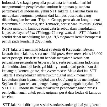
Indonesia”, sebagai penyedia pusat data terkemuka, hari ini
mengumumkan penyelesaian struktur bangunan pusat data
pertamanya di Indonesia, yakni STT Jakarta 1. Fasilitas baru ini
merupakan bangunan pertama dari kampus pusat data yang
dikembangkan bersama Triputra Group, perusahaan konglomerat
terkemuka di Indonesia, dan Temasek, perusahaan investasi global.
Ketika rampung, kampus pusat data tersebut akan mendukung
kapasitas daya
critical IT
hingga 72 megawatt, dan STT Jakarta 1
sendiri dapat mendukung hingga 19,5 megawatt ketika beroperasi
penuh pada kuartal II 2023 nanti.
STT Jakarta 1 memiliki lokasi strategis di Kabupaten Bekasi,
ke arah timur Jakarta, serta memiliki
gross floor area
seluas 18.000
meter persegi. Pusat data ini hendak menjawab kebutuhan
perusahaan-perusahaan
hyperscalers
, serta perusahaan Indonesia
dan multinasional di berbagai bidang – mulai dari perbankan dan
keuangan, konten,
game
, dan
e-commerce.
Maka dari itu, STT
Jakarta 1 menyediakan infrastruktur digital untuk memenuhi
kebutuhan akan layanan digital dan
cloud
yang terus meningkat.
Sejalan dengan rencana pengembangan yang tengah berjalan, PT
STT GDC Indonesia telah melakukan penandatanganan proses
pembelian tanah untuk pembangunan pusat data kedua di kampus
tersebut.
STT Jakarta 1 dibangun sesuai standar-standar global yang ketat