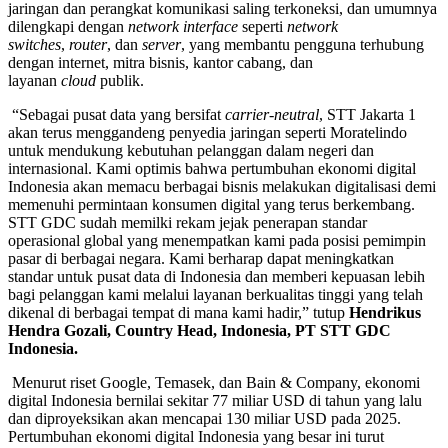
jaringan dan perangkat komunikasi saling terkoneksi, dan umumnya
dilengkapi dengan
network interface
seperti
network
switches
,
router
, dan
server
, yang membantu pengguna terhubung
dengan internet, mitra bisnis, kantor cabang, dan
layanan
cloud
publik.
“Sebagai pusat data yang bersifat
carrier-neutral
, STT Jakarta 1
akan terus menggandeng penyedia jaringan seperti Moratelindo
untuk mendukung kebutuhan pelanggan dalam negeri dan
internasional. Kami optimis bahwa pertumbuhan ekonomi digital
Indonesia akan memacu berbagai bisnis melakukan digitalisasi demi
memenuhi permintaan konsumen digital yang terus berkembang.
STT GDC sudah memilki rekam jejak penerapan standar
operasional global yang menempatkan kami pada posisi pemimpin
pasar di berbagai negara. Kami berharap dapat meningkatkan
standar untuk pusat data di Indonesia dan memberi kepuasan lebih
bagi pelanggan kami melalui layanan berkualitas tinggi yang telah
dikenal di berbagai tempat di mana kami hadir,” tutup
Hendrikus
Hendra Gozali, Country Head, Indonesia, PT STT GDC
Indonesia.
Menurut riset Google, Temasek, dan Bain & Company, ekonomi
digital Indonesia bernilai sekitar 77 miliar USD di tahun yang lalu
dan diproyeksikan akan mencapai 130 miliar USD pada 2025.
Pertumbuhan ekonomi digital Indonesia yang besar ini turut