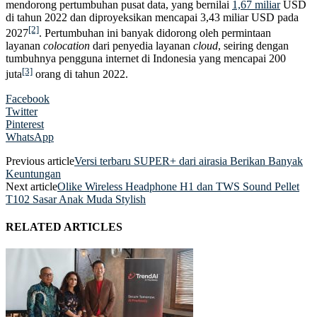
mendorong pertumbuhan pusat data, yang bernilai
1,67 miliar
USD
di tahun 2022 dan diproyeksikan mencapai 3,43 miliar USD pada
[2]
2027
. Pertumbuhan ini banyak didorong oleh permintaan
layanan
colocation
dari penyedia layanan
cloud
, seiring dengan
tumbuhnya pengguna internet di Indonesia yang mencapai 200
[3]
juta
orang di tahun 2022.
Facebook
Twitter
Pinterest
WhatsApp
Previous article
Versi terbaru SUPER+ dari airasia Berikan Banyak
Keuntungan
Next article
Olike Wireless Headphone H1 dan TWS Sound Pellet
T102 Sasar Anak Muda Stylish
RELATED ARTICLES