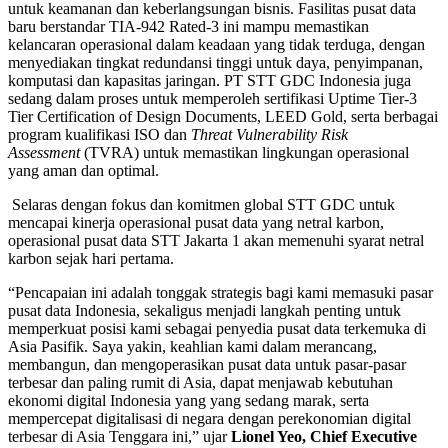
untuk keamanan dan keberlangsungan bisnis. Fasilitas pusat data
baru berstandar TIA-942 Rated-3 ini mampu memastikan
kelancaran operasional dalam keadaan yang tidak terduga, dengan
menyediakan tingkat redundansi tinggi untuk daya, penyimpanan,
komputasi dan kapasitas jaringan. PT STT GDC Indonesia juga
sedang dalam proses untuk memperoleh sertifikasi Uptime Tier-3
Tier Certification of Design Documents, LEED Gold, serta berbagai
program kualifikasi ISO dan
Threat Vulnerability Risk
Assessment
(TVRA) untuk memastikan lingkungan operasional
yang aman dan optimal.
Selaras dengan fokus dan komitmen global STT GDC untuk
mencapai kinerja operasional pusat data yang netral karbon,
operasional pusat data STT Jakarta 1 akan memenuhi syarat netral
karbon sejak hari pertama.
“Pencapaian ini adalah tonggak strategis bagi kami memasuki pasar
pusat data Indonesia, sekaligus menjadi langkah penting untuk
memperkuat posisi kami sebagai penyedia pusat data terkemuka di
Asia Pasifik. Saya yakin, keahlian kami dalam merancang,
membangun, dan mengoperasikan pusat data untuk pasar-pasar
terbesar dan paling rumit di Asia, dapat menjawab kebutuhan
ekonomi digital Indonesia yang yang sedang marak, serta
mempercepat digitalisasi di negara dengan perekonomian digital
terbesar di Asia Tenggara ini,” ujar
Lionel Yeo, Chief Executive