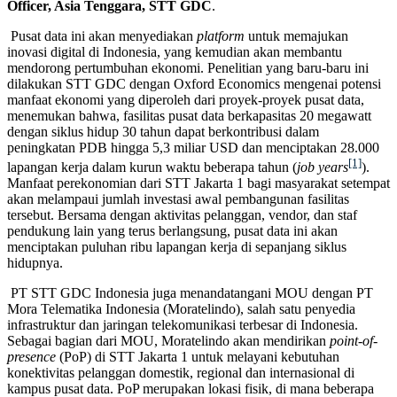
Officer, Asia Tenggara, STT GDC
.
Pusat data ini akan menyediakan
platform
untuk memajukan
inovasi digital di Indonesia, yang kemudian akan membantu
mendorong pertumbuhan ekonomi. Penelitian yang baru-baru ini
dilakukan STT GDC dengan Oxford Economics mengenai potensi
manfaat ekonomi yang diperoleh dari proyek-proyek pusat data,
menemukan bahwa, fasilitas pusat data berkapasitas 20 megawatt
dengan siklus hidup 30 tahun dapat berkontribusi dalam
peningkatan PDB hingga 5,3 miliar USD dan menciptakan 28.000
[1]
lapangan kerja dalam kurun waktu beberapa tahun (
job years
).
Manfaat perekonomian dari STT Jakarta 1 bagi masyarakat setempat
akan melampaui jumlah investasi awal pembangunan fasilitas
tersebut. Bersama dengan aktivitas pelanggan, vendor, dan staf
pendukung lain yang terus berlangsung, pusat data ini akan
menciptakan puluhan ribu lapangan kerja di sepanjang siklus
hidupnya.
PT STT GDC Indonesia juga menandatangani MOU dengan PT
Mora Telematika Indonesia (Moratelindo), salah satu penyedia
infrastruktur dan jaringan telekomunikasi terbesar di Indonesia.
Sebagai bagian dari MOU, Moratelindo akan mendirikan
point-of-
presence
(PoP) di STT Jakarta 1 untuk melayani kebutuhan
konektivitas pelanggan domestik, regional dan internasional di
kampus pusat data. PoP merupakan lokasi fisik, di mana beberapa