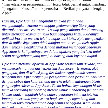
“menyelesaikan pelanggaran ini” tetapi tidak berniat untuk membuat
“pengaturan khusus” untuk perusahaan. Berikut pernyataan lengkap
Apple:
Hari ini, Epic Games mengambil langkah yang tidak
menguntungkan karena melanggar pedoman App Store yang
diterapkan secara setara untuk setiap pengembang dan dirancang
untuk menjaga keamanan toko bagi pengguna kami. Akibatnya,
aplikasi Fortnite mereka telah dihapus dari toko. Epic mengaktifkan
fitur di aplikasinya yang tidak ditinjau atau disetujui oleh Apple,
dan mereka melakukannya dengan maksud melanggar pedoman
App Store terkait pembayaran dalam aplikasi yang berlaku untuk
setiap pengembang yang menjual barang atau layanan digital.
Epic telah memiliki aplikasi di App Store selama satu dekade, dan
memperoleh manfaat dari ekosistem App Store – termasuk alat,
pengujian, dan distribusi yang disediakan Apple untuk semua
pengembang. Epic menyetujui persyaratan dan pedoman App Store
dengan bebas dan kami senang mereka telah membangun bisnis
yang begitu sukses di App Store. Fakta bahwa kepentingan bisnis
mereka sekarang mendorong mereka untuk mendorong pengaturan
khusus tidak mengubah fakta bahwa pedoman ini menciptakan
lapangan bermain yang setara bagi semua pengembang dan
membuat toko tersebut aman bagi semua pengguna. Kami akan
melakukan segala upaya untuk bekerja dengan Epic untuk