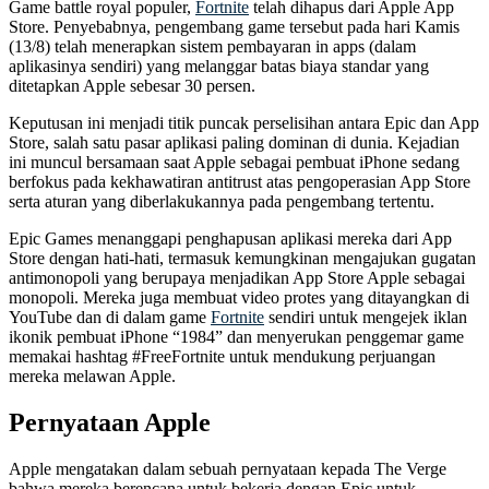
Game battle royal populer,
Fortnite
telah dihapus dari Apple App
Store. Penyebabnya, pengembang game tersebut pada hari Kamis
(13/8) telah menerapkan sistem pembayaran in apps (dalam
aplikasinya sendiri) yang melanggar batas biaya standar yang
ditetapkan Apple sebesar 30 persen.
Keputusan ini menjadi titik puncak perselisihan antara Epic dan App
Store, salah satu pasar aplikasi paling dominan di dunia. Kejadian
ini muncul bersamaan saat Apple sebagai pembuat iPhone sedang
berfokus pada kekhawatiran antitrust atas pengoperasian App Store
serta aturan yang diberlakukannya pada pengembang tertentu.
Epic Games menanggapi penghapusan aplikasi mereka dari App
Store dengan hati-hati, termasuk kemungkinan mengajukan gugatan
antimonopoli yang berupaya menjadikan App Store Apple sebagai
monopoli. Mereka juga membuat video protes yang ditayangkan di
YouTube dan di dalam game
Fortnite
sendiri untuk mengejek iklan
ikonik pembuat iPhone “1984” dan menyerukan penggemar game
memakai hashtag #FreeFortnite untuk mendukung perjuangan
mereka melawan Apple.
Pernyataan Apple
Apple mengatakan dalam sebuah pernyataan kepada The Verge
bahwa mereka berencana untuk bekerja dengan Epic untuk