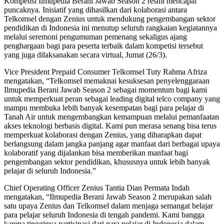
Kompetisi Ilmupedia Berani Jawab Season 2 resmi mencapai
puncaknya. Inisiatif yang dihasilkan dari kolaborasi antara
Telkomsel dengan Zenius untuk mendukung pengembangan sektor
pendidikan di Indonesia ini menutup seluruh rangkaian kegiatannya
melalui seremoni pengumuman pemenang sekaligus ajang
penghargaan bagi para peserta terbaik dalam kompetisi tersebut
yang juga dilaksanakan secara virtual, Jumat (26/3).
Vice President Prepaid Consumer Telkomsel Tuty Rahma Afriza
mengatakan, “Telkomsel memaknai kesuksesan penyelenggaraan
Ilmupedia Berani Jawab Season 2 sebagai momentum bagi kami
untuk memperkuat peran sebagai leading digital telco company yang
mampu membuka lebih banyak kesempatan bagi para pelajar di
Tanah Air untuk mengembangkan kemampuan melalui pemanfaatan
akses teknologi berbasis digital. Kami pun merasa senang bisa terus
memperkuat kolaborasi dengan Zenius, yang diharapkan dapat
berlangsung dalam jangka panjang agar manfaat dari berbagai upaya
kolaboratif yang dijalankan bisa memberikan manfaat bagi
pengembangan sektor pendidikan, khususnya untuk lebih banyak
pelajar di seluruh Indonesia.”
Chief Operating Officer Zenius Tantia Dian Permata Indah
mengatakan, “Ilmupedia Berani Jawab Season 2 merupakan salah
satu upaya Zenius dan Telkomsel dalam menjaga semangat belajar
para pelajar seluruh Indonesia di tengah pandemi. Kami bangga
karena tingginya partisipasi dari para pelajar di Indonesia dalam