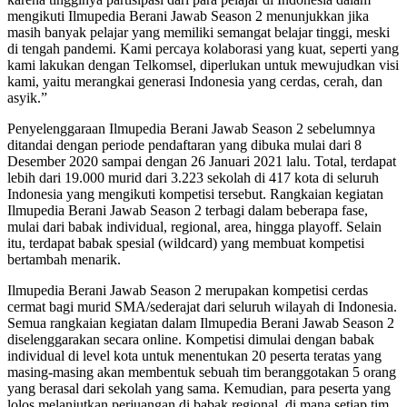
mengikuti Ilmupedia Berani Jawab Season 2 menunjukkan jika
masih banyak pelajar yang memiliki semangat belajar tinggi, meski
di tengah pandemi. Kami percaya kolaborasi yang kuat, seperti yang
kami lakukan dengan Telkomsel, diperlukan untuk mewujudkan visi
kami, yaitu merangkai generasi Indonesia yang cerdas, cerah, dan
asyik.”
Penyelenggaraan Ilmupedia Berani Jawab Season 2 sebelumnya
ditandai dengan periode pendaftaran yang dibuka mulai dari 8
Desember 2020 sampai dengan 26 Januari 2021 lalu. Total, terdapat
lebih dari 19.000 murid dari 3.223 sekolah di 417 kota di seluruh
Indonesia yang mengikuti kompetisi tersebut. Rangkaian kegiatan
Ilmupedia Berani Jawab Season 2 terbagi dalam beberapa fase,
mulai dari babak individual, regional, area, hingga playoff. Selain
itu, terdapat babak spesial (wildcard) yang membuat kompetisi
bertambah menarik.
Ilmupedia Berani Jawab Season 2 merupakan kompetisi cerdas
cermat bagi murid SMA/sederajat dari seluruh wilayah di Indonesia.
Semua rangkaian kegiatan dalam Ilmupedia Berani Jawab Season 2
diselenggarakan secara online. Kompetisi dimulai dengan babak
individual di level kota untuk menentukan 20 peserta teratas yang
masing-masing akan membentuk sebuah tim beranggotakan 5 orang
yang berasal dari sekolah yang sama. Kemudian, para peserta yang
lolos melanjutkan perjuangan di babak regional, di mana setiap tim