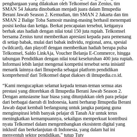
penghargaan yang dilakukan oleh Telkomsel dan Zenius, tim
SMAN 54 Jakarta dinobatkan menjadi juara dalam Ilmupedia
Berani Jawab Season 2. Kemudian, tim SMAN 2 Jakarta dan tim
SMAN 2 Balige Toba Samosir masing-masing berhasil menempati
posisi kedua dan ketiga. Berkat pencapaian tersebut, ketiganya
berhak atas hadiah dengan nilai total 150 juta rupiah. Telkomsel
bersama Zenius turut memberikan apresiasi kepada para pemenang
di setiap babak, mulai dari babak individu, regional, area, spesial
(wildcard), dan playoff dengan memberikan hadiah berupa pulsa
Telkomsel, Saldo LinkAja, Voucher Belanja E-Commerce, hingga
tabungan Pendidikan dengan nilai total keseluruhan 400 juta rupiah.
Informasi lebih lanjut mengenai kompetisi tersebut serta inisiatif
menarik lainnya dari Ilmupedia sebagai platform pendidikan
komprehensif dari Telkomsel dapat diakses di ilmupedia.co.id.
“Kami mengucapkan selamat kepada teman-teman semua atas
prestasi yang ditorehkan di Ilmupedia Berani Jawab Season 2.
Dengan antusiasme luar biasa yang ditunjukkan oleh para pelajar
dari berbagai daerah di Indonesia, kami berharap Ilmupedia Berani
Jawab dapat kembali berlangsung untuk jangka panjang guna
menginspirasi lebih banyak pelajar di Tanah Air untuk terus
meningkatkan kemampuannya, sekaligus memperkuat kontribusi
nyata Telkomsel dalam mengembangkan ekosistem digital yang
inklusif dan berkelanjutan di Indonesia, yang dalam hal ini
menyentuh sektor pendidikan,” tutup Tuty