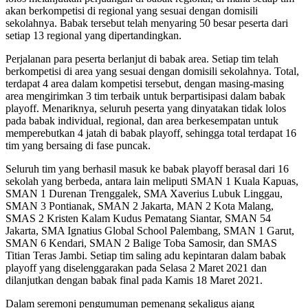
akan berkompetisi di regional yang sesuai dengan domisili
sekolahnya. Babak tersebut telah menyaring 50 besar peserta dari
setiap 13 regional yang dipertandingkan.
Perjalanan para peserta berlanjut di babak area. Setiap tim telah
berkompetisi di area yang sesuai dengan domisili sekolahnya. Total,
terdapat 4 area dalam kompetisi tersebut, dengan masing-masing
area mengirimkan 3 tim terbaik untuk berpartisipasi dalam babak
playoff. Menariknya, seluruh peserta yang dinyatakan tidak lolos
pada babak individual, regional, dan area berkesempatan untuk
memperebutkan 4 jatah di babak playoff, sehingga total terdapat 16
tim yang bersaing di fase puncak.
Seluruh tim yang berhasil masuk ke babak playoff berasal dari 16
sekolah yang berbeda, antara lain meliputi SMAN 1 Kuala Kapuas,
SMAN 1 Durenan Trenggalek, SMA Xaverius Lubuk Linggau,
SMAN 3 Pontianak, SMAN 2 Jakarta, MAN 2 Kota Malang,
SMAS 2 Kristen Kalam Kudus Pematang Siantar, SMAN 54
Jakarta, SMA Ignatius Global School Palembang, SMAN 1 Garut,
SMAN 6 Kendari, SMAN 2 Balige Toba Samosir, dan SMAS
Titian Teras Jambi. Setiap tim saling adu kepintaran dalam babak
playoff yang diselenggarakan pada Selasa 2 Maret 2021 dan
dilanjutkan dengan babak final pada Kamis 18 Maret 2021.
Dalam seremoni pengumuman pemenang sekaligus ajang