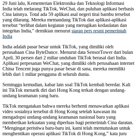
29 Juni lalu, Kementerian Elektronika dan Teknologi Informasi
India telah melarang TikTok, WeChat, dan puluhan aplikasi berbasis
Cina lainnya. Total ada 59 aplikasi asal negeri tirai bambu tersebut
yang dilarang. Mereka memandang TikTok dan aplikasi-aplikasi
tersebut “terlibat dalam kegiatan yang merugikan kedaulatan dan
integritas India,” demikian menurut
siaran pers resmi pemerintah
India
India adalah pasar besar untuk TikTok, yang dimiliki oleh
perusahaan Cina ByteDance. Menurut data SensorTower dari bulan
April, 30 persen dari 2 miliar unduhan TikTok berasal dari India.
Aplikasi perpesanan WeChat, yang dimiliki oleh perusahaan internet
China Tencent juga punya pasar besar di sana, mereka memiliki
lebih dari 1 miliar pengguna di seluruh dunia.
Seminggu kemudian, kabar lain soal TikTok kembali beredar. Kali
ini TikTok menarik diri dari Hong Kong terkait dengan undang-
undang keamanan yang baru.
TikTok mengatakan bahwa mereka berhenti menawarkan aplikasi
video sosialnya tersebut di Hong Kong setelah kawasan itu
mengadopsi undang-undang keamanan nasional baru yang
memberikan kekuatan yang diperluas bagi pemerintah Cina daratan.
“Mengingat peristiwa baru-baru ini, kami telah memutuskan untuk
menghentikan operasi aplikasi TikTok di Hong Kong,” kata juru