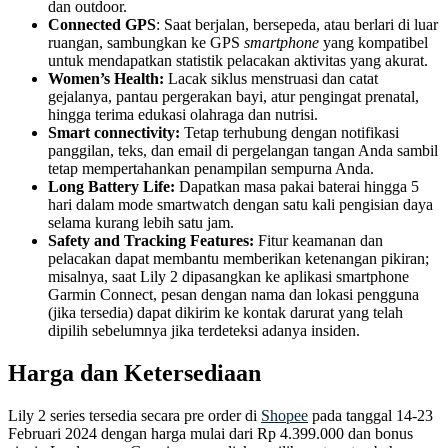
dan outdoor.
Connected GPS
: Saat berjalan, bersepeda, atau berlari di luar
ruangan, sambungkan ke GPS
smartphone
yang kompatibel
untuk mendapatkan statistik pelacakan aktivitas yang akurat.
Women’s Health:
Lacak siklus menstruasi dan catat
gejalanya, pantau pergerakan bayi, atur pengingat prenatal,
hingga terima edukasi olahraga dan nutrisi.
Smart connectivity:
Tetap terhubung dengan notifikasi
panggilan, teks, dan email di pergelangan tangan Anda sambil
tetap mempertahankan penampilan sempurna Anda.
Long Battery Life:
Dapatkan masa pakai baterai hingga 5
hari dalam mode smartwatch dengan satu kali pengisian daya
selama kurang lebih satu jam.
Safety and Tracking Features:
Fitur keamanan dan
pelacakan dapat membantu memberikan ketenangan pikiran;
misalnya, saat Lily 2 dipasangkan ke aplikasi smartphone
Garmin Connect, pesan dengan nama dan lokasi pengguna
(jika tersedia) dapat dikirim ke kontak darurat yang telah
dipilih sebelumnya jika terdeteksi adanya insiden.
Harga dan Ketersediaan
Lily 2 series tersedia secara pre order di
Shopee
pada tanggal 14-23
Februari 2024 dengan harga mulai dari Rp 4.399.000 dan bonus