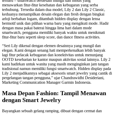
terbaru – smartwatch berdesain mungil dan modis yang
menawarkan fitur-fitur kesehatan dan kebugaran yang serba
terhubung. Tersedia dalam dua model, Lily 2 dan Lily 2 Classic,
keduanya menampilkan desain elegan dan fresh dengan bingkai
arloji berbahan logam, ditambah hidden display dengan lensa
bermotif unik dan pilihan warna baru yang mengikuti mode. Hadir
dengan masa pakai baterai hingga lima hari dalam mode
smartwatch, pengguna memiliki banyak waktu untuk menikmati
fitur-fitur baru seperti sleep score, dan dance fitness activities.
“Seri Lily dikenal dengan elemen desainnya yang mungil dan
elegan. Kami dengan senang hati memperkenalkan lebih banyak
lagi fitur pelacak kebugaran dan konektivitas untuk menunjang
OOTD keseharian ke kantor maupun aktivitas sosial lainnya. Lily 2
kami hadirkan untuk wanita yang masih menginginkan jam tangan
tradisional namun memiliki fungsi smartwatch. Hidden display pada
Lily 2 menjadikannya sebagai aksesoris smart jewelry yang cantik di
pergelangan tangan pengguna,” ujar Chandrawidhi Desideriani,
Marketing Communication Manager Garmin Indonesia.
Masa Depan Fashion: Tampil Menawan
dengan Smart Jewelry
Bayangkan sebuah gelang ramping, dibuat dengan cermat dan