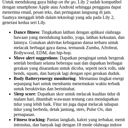
Untuk mendukung gaya hidup
on the go
, Lily 2 sudah kompatibel
dengan smartphone Apple atau Android sehingga pengguna dapat
menerima email, pesan teks, dan peringatan langsung di jam.
Saatnya menggali lebih dalam teknologi yang ada pada Lily 2,
generasi kedua seri Lily.
Dance fitness
: Tingkatkan latihan dengan aplikasi olahraga
bawaan yang mendukung kardio, yoga, latihan kekuatan, dan
lainnya. Gunakan aktivitas kebugaran dansa terbaru untuk
melacak berbagai gaya dansa, termasuk Zumba, Afrobeat,
Bollywood, EDM, dan hip-hop.
Move alert suggestions
: Dapatkan pengingat untuk bergerak
setelah berdiam selama beberapa saat dan dapatkan berbagai
gerakan yang disarankan untuk dicoba, seperti neck rolls, side
bends, squats, dan banyak lagi dengan opsi gerakan duduk.
Body Batteryenergy monitoring
: Memantau tingkat energi
sepanjang hari untuk membantu menemukan waktu terbaik
untuk beraktivitas dan beristirahat.
Sleep score
: Dapatkan skor untuk melacak kualitas tidur di
malam hari, ditambah wawasan tentang cara mendapatkan
tidur yang lebih baik. Fitur ini juga dapat melacak tahapan
tidur yang berbeda, detak jantung, stres, Pulse Ox, dan
pernapasan.
Fitness tracking
: Pantau langkah, kalori yang terbakar, menit
intensitas, dan banyak lagi dengan 18 mode olahraga indoor