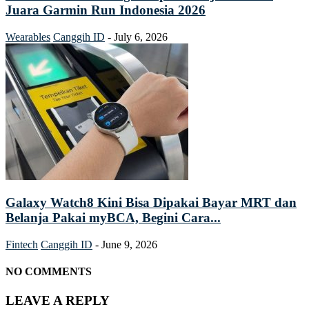
Juara Garmin Run Indonesia 2026
Wearables
Canggih ID
-
July 6, 2026
Galaxy Watch8 Kini Bisa Dipakai Bayar MRT dan
Belanja Pakai myBCA, Begini Cara...
Fintech
Canggih ID
-
June 9, 2026
NO COMMENTS
LEAVE A REPLY