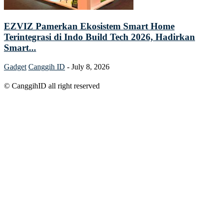
EZVIZ Pamerkan Ekosistem Smart Home
Terintegrasi di Indo Build Tech 2026, Hadirkan
Smart...
Gadget
Canggih ID
-
July 8, 2026
© CanggihID all right reserved