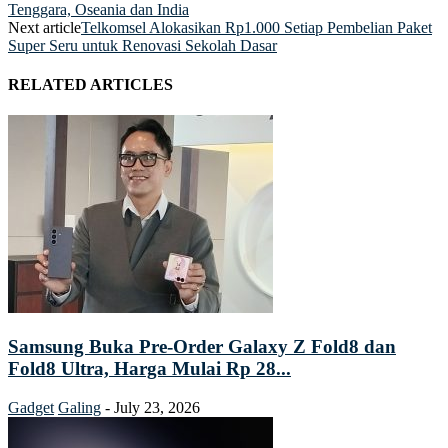
Tenggara, Oseania dan India
Next article
Telkomsel Alokasikan Rp1.000 Setiap Pembelian Paket
Super Seru untuk Renovasi Sekolah Dasar
RELATED ARTICLES
Samsung Buka Pre-Order Galaxy Z Fold8 dan
Fold8 Ultra, Harga Mulai Rp 28...
Gadget
Galing
-
July 23, 2026