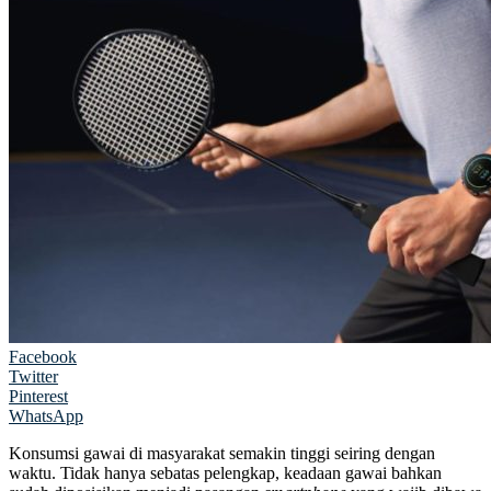
Facebook
Twitter
Pinterest
WhatsApp
Konsumsi gawai di masyarakat semakin tinggi seiring dengan
waktu. Tidak hanya sebatas pelengkap, keadaan gawai bahkan