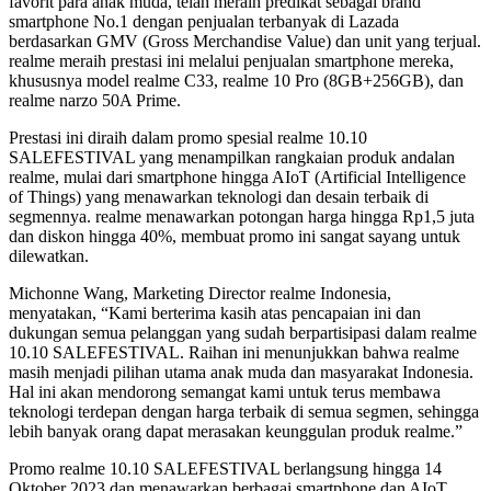
favorit para anak muda, telah meraih predikat sebagai brand
smartphone No.1 dengan penjualan terbanyak di Lazada
berdasarkan GMV (Gross Merchandise Value) dan unit yang terjual.
realme meraih prestasi ini melalui penjualan smartphone mereka,
khususnya model realme C33, realme 10 Pro (8GB+256GB), dan
realme narzo 50A Prime.
Prestasi ini diraih dalam promo spesial realme 10.10
SALEFESTIVAL yang menampilkan rangkaian produk andalan
realme, mulai dari smartphone hingga AIoT (Artificial Intelligence
of Things) yang menawarkan teknologi dan desain terbaik di
segmennya. realme menawarkan potongan harga hingga Rp1,5 juta
dan diskon hingga 40%, membuat promo ini sangat sayang untuk
dilewatkan.
Michonne Wang, Marketing Director realme Indonesia,
menyatakan, “Kami berterima kasih atas pencapaian ini dan
dukungan semua pelanggan yang sudah berpartisipasi dalam realme
10.10 SALEFESTIVAL. Raihan ini menunjukkan bahwa realme
masih menjadi pilihan utama anak muda dan masyarakat Indonesia.
Hal ini akan mendorong semangat kami untuk terus membawa
teknologi terdepan dengan harga terbaik di semua segmen, sehingga
lebih banyak orang dapat merasakan keunggulan produk realme.”
Promo realme 10.10 SALEFESTIVAL berlangsung hingga 14
Oktober 2023 dan menawarkan berbagai smartphone dan AIoT