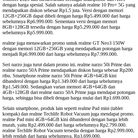
dengan harga spesial. Salah satunya adalah realme 10 Pro+ 5G yang
mendapatkan diskon sebesar Rp1,5 juta. Versi dengan memori
12GB+256GB dapat dibeli dengan harga Rp5.499.000 dari harga
sebelumnya Rp6.999.000. Sementara versi dengan memori
8GB+128GB tersedia dengan harga Rp5.299.000 dari harga
sebelumnya Rp5.999.000.
realme juga menawarkan promo untuk realme GT Neo3 150W
dengan memori 12GB+256GB yang mendapatkan potongan harga
menjadi Rp6.999.000 dari harga sebelumnya Rp7.999.000.
Seri narzo juga turut dalam promo ini. realme narzo 50i Prime dan
realme narzo 50A Prime mendapatkan diskon harga sebesar Rp200
ribu. Smartphone realme narzo 50i Prime 4GB+64GB kini
dibanderol dengan harga Rp1.349.000 dari harga sebelumnya
Rp1.549.000. Sedangkan varian memori 4GB+64GB dan
4GB+128GB dari realme narzo 50A Prime juga mendapat potongan
harga, sehingga bisa dibeli dengan harga mulai dari Rp1.699.000.
Selain smartphone, produk lain seperti realme Pad mini (tablet
kompak) dan realme Techlife Robot Vacuum juga mendapat promo.
realme Pad mini 4GB+64GB kini dibanderol dengan harga lebih
murah, yaitu Rp2.499.000 dari harga sebelumnya Rp2.799.000.
realme Techlife Robot Vacuum tersedia dengan harga Rp2.999.000,
lebih rendah dari harga sebelumnya, Rp3.699.000.