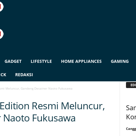
GADGET
LIFESTYLE
HOME APPLIANCES
GAMING
ICK
REDAKSI
EDI
esmi Meluncur, Gandeng Desainer Naoto Fukusawa
Edition Resmi Meluncur,
Sa
r Naoto Fukusawa
Ko
Cangg