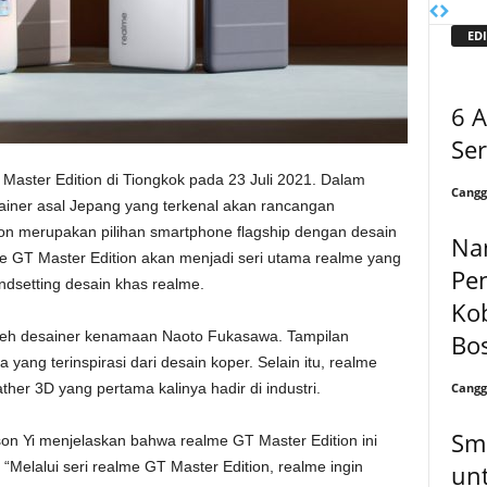
EDI
6 
Ser
Master Edition di Tiongkok pada 23 Juli 2021. Dalam
Cangg
ainer asal Jepang yang terkenal akan rancangan
tion merupakan pilihan smartphone flagship dengan desain
Na
lme GT Master Edition akan menjadi seri utama realme yang
Pen
ndsetting desain khas realme.
Ko
 oleh desainer kenamaan Naoto Fukasawa. Tampilan
Bo
ang terinspirasi dari desain koper. Selain itu, realme
Cangg
her 3D yang pertama kalinya hadir di industri.
Sma
son Yi menjelaskan bahwa realme GT Master Edition ini
“Melalui seri realme GT Master Edition, realme ingin
un