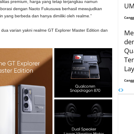
litas premium, harga yang tetap terjangkau namun
UM
olaborasi dengan Naoto Fukusuwa berhasil mewujudkan
n yang berbeda dan hanya dimiliki oleh realme.”
Cangg
i dua varian yakni realme GT Explorer Master Edition dan
Men
de
Qu
Ter
Lay
Cangg