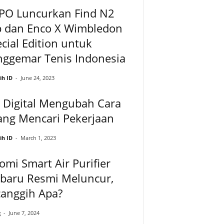
PO Luncurkan Find N2
p dan Enco X Wimbledon
cial Edition untuk
nggemar Tenis Indonesia
ih ID
-
June 24, 2023
 Digital Mengubah Cara
ang Mencari Pekerjaan
ih ID
-
March 1, 2023
omi Smart Air Purifier
rbaru Resmi Meluncur,
canggih Apa?
g
-
June 7, 2024