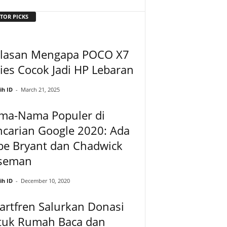
TOR PICKS
Alasan Mengapa POCO X7
ies Cocok Jadi HP Lebaran
ih ID
-
March 21, 2025
ma-Nama Populer di
carian Google 2020: Ada
be Bryant dan Chadwick
seman
ih ID
-
December 10, 2020
rtfren Salurkan Donasi
tuk Rumah Baca dan