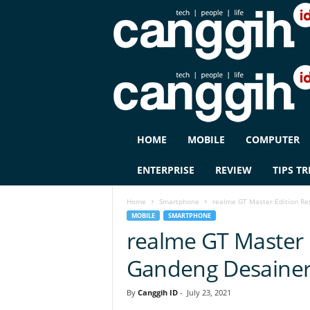
C
HOME
MOBILE
COMPUTER
A
N
ENTERPRISE
REVIEW
TIPS TR
G
G
Home
Smartphone
realme GT Master Edition R
I
MOBILE
SMARTPHONE
H
realme GT Master 
I
D
Gandeng Desaine
By
Canggih ID
-
July 23, 2021