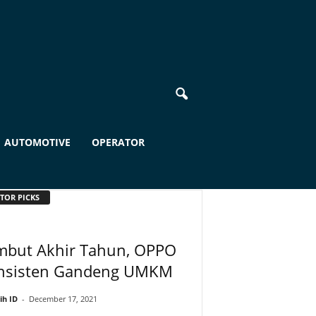
AUTOMOTIVE
OPERATOR
TOR PICKS
mbut Akhir Tahun, OPPO
nsisten Gandeng UMKM
ih ID
-
December 17, 2021