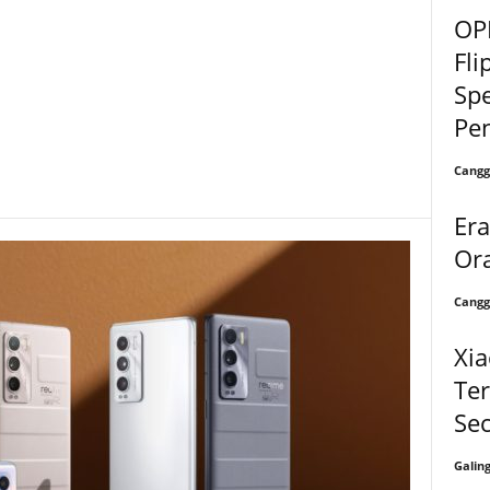
OP
Fli
Spe
Pe
Cangg
Era
Or
Cangg
Xia
Te
Se
Galin