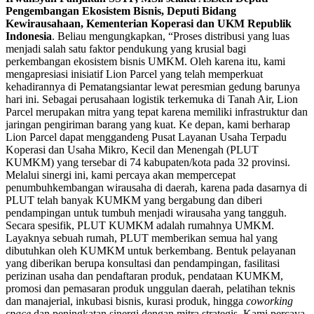
Pengembangan Ekosistem Bisnis, Deputi Bidang
Kewirausahaan, Kementerian Koperasi dan UKM Republik
Indonesia
. Beliau mengungkapkan, “Proses distribusi yang luas
menjadi salah satu faktor pendukung yang krusial bagi
perkembangan ekosistem bisnis UMKM. Oleh karena itu, kami
mengapresiasi inisiatif Lion Parcel yang telah memperkuat
kehadirannya di Pematangsiantar lewat peresmian gedung barunya
hari ini. Sebagai perusahaan logistik terkemuka di Tanah Air, Lion
Parcel merupakan mitra yang tepat karena memiliki infrastruktur dan
jaringan pengiriman barang yang kuat. Ke depan, kami berharap
Lion Parcel dapat menggandeng Pusat Layanan Usaha Terpadu
Koperasi dan Usaha Mikro, Kecil dan Menengah (PLUT
KUMKM) yang tersebar di 74 kabupaten/kota pada 32 provinsi.
Melalui sinergi ini, kami percaya akan mempercepat
penumbuhkembangan wirausaha di daerah, karena pada dasarnya di
PLUT telah banyak KUMKM yang bergabung dan diberi
pendampingan untuk tumbuh menjadi wirausaha yang tangguh.
Secara spesifik, PLUT KUMKM adalah rumahnya UMKM.
Layaknya sebuah rumah, PLUT memberikan semua hal yang
dibutuhkan oleh KUMKM untuk berkembang. Bentuk pelayanan
yang diberikan berupa konsultasi dan pendampingan, fasilitasi
perizinan usaha dan pendaftaran produk, pendataan KUMKM,
promosi dan pemasaran produk unggulan daerah, pelatihan teknis
dan manajerial, inkubasi bisnis, kurasi produk, hingga
coworking
space
dan peningkatan sinergi dengan mitra strategis. Kami percaya