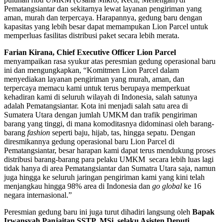
Pematangsiantar dan sekitarnya lewat layanan pengiriman yang
aman, murah dan terpercaya. Harapannya, gedung baru dengan
kapasitas yang lebih besar dapat memampukan Lion Parcel untuk
memperluas fasilitas distribusi paket secara lebih merata.
Farian Kirana, Chief Executive Officer Lion Parcel
menyampaikan rasa syukur atas peresmian gedung operasional baru
ini dan mengungkapkan, “Komitmen Lion Parcel dalam
menyediakan layanan pengiriman yang murah, aman, dan
terpercaya memacu kami untuk terus berupaya memperkuat
kehadiran kami di seluruh wilayah di Indonesia, salah satunya
adalah Pematangsiantar. Kota ini menjadi salah satu area di
Sumatera Utara dengan jumlah UMKM dan trafik pengiriman
barang yang tinggi, di mana komoditasnya didominasi oleh barang-
barang
fashion
seperti baju, hijab, tas, hingga sepatu. Dengan
diresmikannya gedung operasional baru Lion Parcel di
Pematangsiantar, besar harapan kami dapat terus mendukung proses
distribusi barang-barang para pelaku UMKM secara lebih luas lagi
tidak hanya di area Pematangsiantar dan Sumatra Utara saja, namun
juga hingga ke seluruh jaringan pengiriman kami yang kini telah
menjangkau hingga 98% area di Indonesia dan
go global
ke 16
negara internasional.”
Peresmian gedung baru ini juga turut dihadiri langsung oleh
Bapak
Irwansyah Panjaitan SSTP, MSi. selaku Asisten Deputi