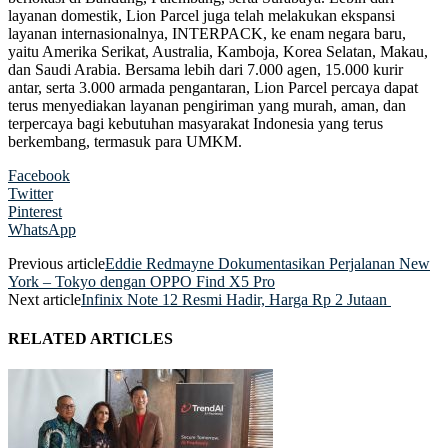
layanan domestik, Lion Parcel juga telah melakukan ekspansi
layanan internasionalnya, INTERPACK, ke enam negara baru,
yaitu Amerika Serikat, Australia, Kamboja, Korea Selatan, Makau,
dan Saudi Arabia. Bersama lebih dari 7.000 agen, 15.000 kurir
antar, serta 3.000 armada pengantaran, Lion Parcel percaya dapat
terus menyediakan layanan pengiriman yang murah, aman, dan
terpercaya bagi kebutuhan masyarakat Indonesia yang terus
berkembang, termasuk para UMKM.
Facebook
Twitter
Pinterest
WhatsApp
Previous article
Eddie Redmayne Dokumentasikan Perjalanan New
York – Tokyo dengan OPPO Find X5 Pro
Next article
Infinix Note 12 Resmi Hadir, Harga Rp 2 Jutaan
RELATED ARTICLES