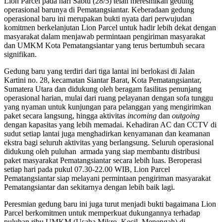
Lion Parcel pada hari Sabtu (28/5) telah meresmikan gedung
operasional barunya di Pematangsiantar. Keberadaan gedung
operasional baru ini merupakan bukti nyata dari perwujudan
komitmen berkelanjutan Lion Parcel untuk hadir lebih dekat dengan
masyarakat dalam menjawab permintaan pengiriman masyarakat
dan UMKM Kota Pematangsiantar yang terus bertumbuh secara
signifikan.
Gedung baru yang terdiri dari tiga lantai ini berlokasi di Jalan
Kartini no. 28, kecamatan Siantar Barat, Kota Pematangsiantar,
Sumatera Utara dan didukung oleh beragam fasilitas penunjang
operasional harian, mulai dari ruang pelayanan dengan sofa tunggu
yang nyaman untuk kunjungan para pelanggan yang mengirimkan
paket secara langsung, hingga aktivitas
incoming
dan
outgoing
dengan kapasitas yang lebih memadai. Kehadiran AC dan CCTV di
sudut setiap lantai juga menghadirkan kenyamanan dan keamanan
ekstra bagi seluruh aktivitas yang berlangsung. Seluruh operasional
didukung oleh puluhan armada yang siap membantu distribusi
paket masyarakat Pematangsiantar secara lebih luas. Beroperasi
setiap hari pada pukul 07.30-22.00 WIB, Lion Parcel
Pematangsiantar siap melayani permintaan pengiriman masyarakat
Pematangsiantar dan sekitarnya dengan lebih baik lagi.
Peresmian gedung baru ini juga turut menjadi bukti bagaimana Lion
Parcel berkomitmen untuk memperkuat dukungannya terhadap
puluhan ribu UMKM (Usaha Mikro, Kecil, Menengah) di