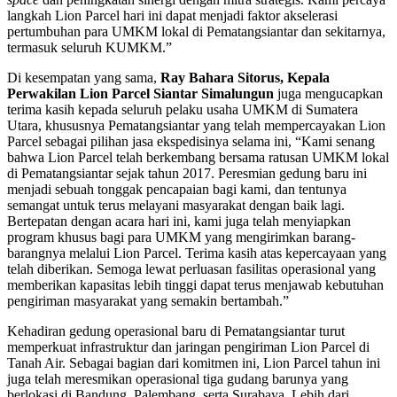
langkah Lion Parcel hari ini dapat menjadi faktor akselerasi
pertumbuhan para UMKM lokal di Pematangsiantar dan sekitarnya,
termasuk seluruh KUMKM.”
Di kesempatan yang sama,
Ray Bahara Sitorus, Kepala
Perwakilan Lion Parcel Siantar Simalungun
juga mengucapkan
terima kasih kepada seluruh pelaku usaha UMKM di Sumatera
Utara, khususnya Pematangsiantar yang telah mempercayakan Lion
Parcel sebagai pilihan jasa ekspedisinya selama ini, “Kami senang
bahwa Lion Parcel telah berkembang bersama ratusan UMKM lokal
di Pematangsiantar sejak tahun 2017. Peresmian gedung baru ini
menjadi sebuah tonggak pencapaian bagi kami, dan tentunya
semangat untuk terus melayani masyarakat dengan baik lagi.
Bertepatan dengan acara hari ini, kami juga telah menyiapkan
program khusus bagi para UMKM yang mengirimkan barang-
barangnya melalui Lion Parcel. Terima kasih atas kepercayaan yang
telah diberikan. Semoga lewat perluasan fasilitas operasional yang
memberikan kapasitas lebih tinggi dapat terus menjawab kebutuhan
pengiriman masyarakat yang semakin bertambah.”
Kehadiran gedung operasional baru di Pematangsiantar turut
memperkuat infrastruktur dan jaringan pengiriman Lion Parcel di
Tanah Air. Sebagai bagian dari komitmen ini, Lion Parcel tahun ini
juga telah meresmikan operasional tiga gudang barunya yang
berlokasi di Bandung, Palembang, serta Surabaya. Lebih dari