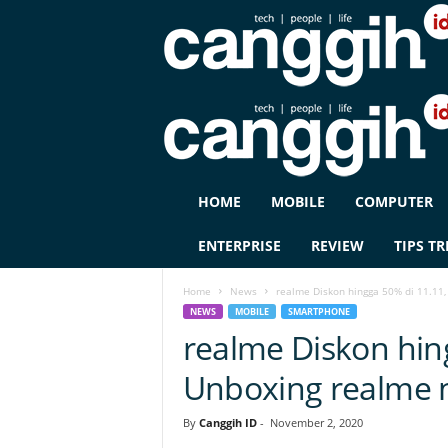
C
HOME
MOBILE
COMPUTER
A
N
ENTERPRISE
REVIEW
TIPS TR
G
G
Home
News
realme Diskon hingga 50% di 11.11,
I
NEWS
MOBILE
SMARTPHONE
H
realme Diskon hin
I
D
Unboxing realme n
By
Canggih ID
-
November 2, 2020