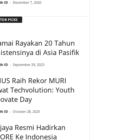
ih ID
-
December 7, 2020
TOR PICKS
amai Rayakan 20 Tahun
istensinya di Asia Pasifik
ih ID
-
September 29, 2023
NUS Raih Rekor MURI
at Techvolution: Youth
novate Day
ih ID
-
October 28, 2025
jaya Resmi Hadirkan
ORE Ke Indonesia