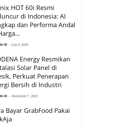
inix HOT 60i Resmi
uncur di Indonesia: AI
ngkap dan Performa Andal
Harga...
ih ID
-
July 6, 2025
DENA Energy Resmikan
talasi Solar Panel di
sik, Perkuat Penerapan
rgi Bersih di Industri
ih ID
-
December 1, 2025
a Bayar GrabFood Pakai
kAja