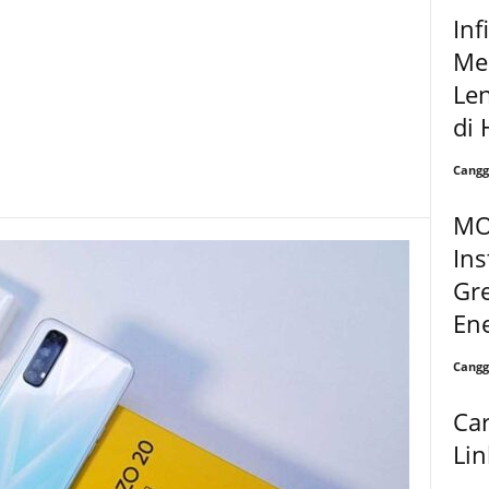
Inf
Mel
Le
di 
Cangg
MO
Ins
Gre
Ene
Cangg
Car
Lin