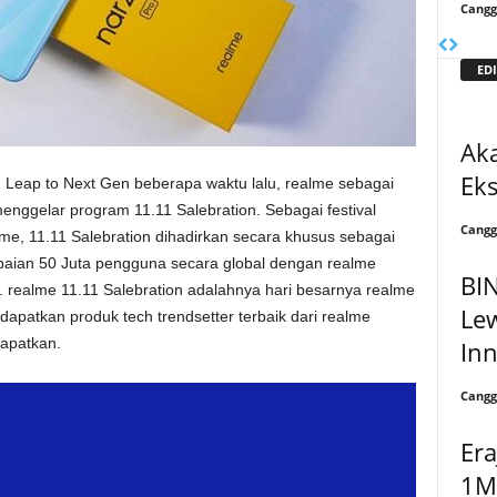
Cangg
EDI
Ak
Eks
eap to Next Gen beberapa waktu lalu, realme sebagai
nggelar program 11.11 Salebration. Sebagai festival
Cangg
lme, 11.11 Salebration dihadirkan secara khusus sebagai
paian 50 Juta pengguna secara global dengan realme
BI
a. realme 11.11 Salebration adalahnya hari besarnya realme
Lew
apatkan produk tech trendsetter terbaik dari realme
dapatkan.
In
Cangg
Era
1M