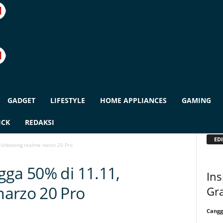
GADGET
LIFESTYLE
HOME APPLIANCES
GAMING
ICK
REDAKSI
EDI
 Unboxing realme narzo 20 Pro
gga 50% di 11.11,
Ins
arzo 20 Pro
Gra
Cangg