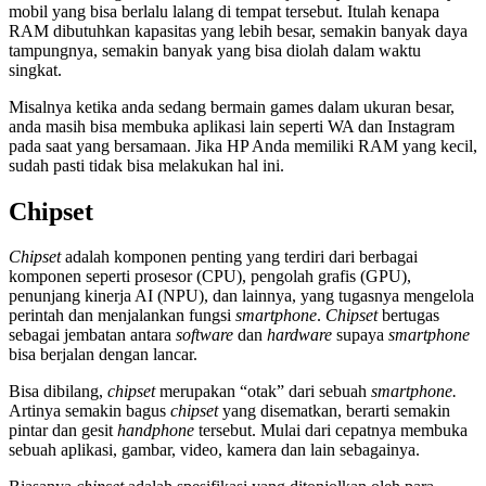
mobil yang bisa berlalu lalang di tempat tersebut. Itulah kenapa
RAM dibutuhkan kapasitas yang lebih besar, semakin banyak daya
tampungnya, semakin banyak yang bisa diolah dalam waktu
singkat.
Misalnya ketika anda sedang bermain games dalam ukuran besar,
anda masih bisa membuka aplikasi lain seperti WA dan Instagram
pada saat yang bersamaan. Jika HP Anda memiliki RAM yang kecil,
sudah pasti tidak bisa melakukan hal ini.
Chipset
Chipset
adalah komponen penting yang terdiri dari berbagai
komponen seperti prosesor (CPU), pengolah grafis (GPU),
penunjang kinerja AI (NPU), dan lainnya, yang tugasnya mengelola
perintah dan menjalankan fungsi
smartphone
.
Chipset
bertugas
sebagai jembatan antara
software
dan
hardware
supaya
smartphone
bisa berjalan dengan lancar.
Bisa dibilang,
chipset
merupakan “otak” dari sebuah
smartphone.
Artinya semakin bagus
chipset
yang disematkan, berarti semakin
pintar dan gesit
handphone
tersebut. Mulai dari cepatnya membuka
sebuah aplikasi, gambar, video, kamera dan lain sebagainya.