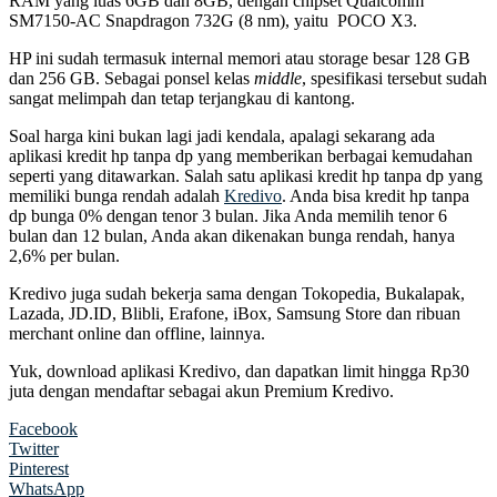
RAM yang luas 6GB dan 8GB, dengan chipset Qualcomm
SM7150-AC Snapdragon 732G (8 nm), yaitu POCO X3.
HP ini sudah termasuk internal memori atau storage besar 128 GB
dan 256 GB. Sebagai ponsel kelas
middle
, spesifikasi tersebut sudah
sangat melimpah dan tetap terjangkau di kantong.
Soal harga kini bukan lagi jadi kendala, apalagi sekarang ada
aplikasi kredit hp tanpa dp yang memberikan berbagai kemudahan
seperti yang ditawarkan. Salah satu aplikasi kredit hp tanpa dp yang
memiliki bunga rendah adalah
Kredivo
. Anda bisa kredit hp tanpa
dp bunga 0% dengan tenor 3 bulan. Jika Anda memilih tenor 6
bulan dan 12 bulan, Anda akan dikenakan bunga rendah, hanya
2,6% per bulan.
Kredivo juga sudah bekerja sama dengan Tokopedia, Bukalapak,
Lazada, JD.ID, Blibli, Erafone, iBox, Samsung Store dan ribuan
merchant online dan offline, lainnya.
Yuk, download aplikasi Kredivo, dan dapatkan limit hingga Rp30
juta dengan mendaftar sebagai akun Premium Kredivo.
Facebook
Twitter
Pinterest
WhatsApp