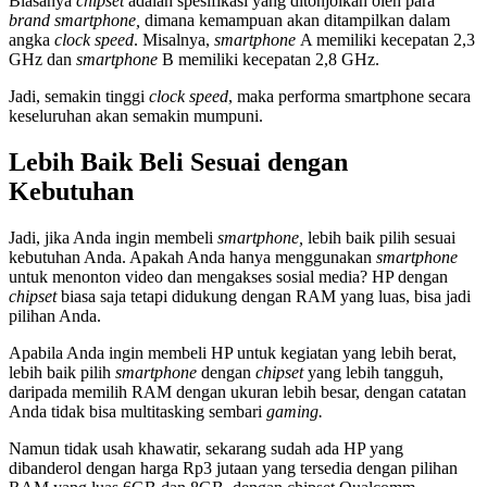
Biasanya
chipset
adalah spesifikasi yang ditonjolkan oleh para
brand smartphone,
dimana kemampuan akan ditampilkan dalam
angka
clock speed
. Misalnya,
smartphone
A memiliki kecepatan 2,3
GHz dan
smartphone
B memiliki kecepatan 2,8 GHz.
Jadi, semakin tinggi
clock speed
, maka performa smartphone secara
keseluruhan akan semakin mumpuni.
Lebih Baik Beli Sesuai dengan
Kebutuhan
Jadi, jika Anda ingin membeli
smartphone,
lebih baik pilih sesuai
kebutuhan Anda. Apakah Anda hanya menggunakan
smartphone
untuk menonton video dan mengakses sosial media? HP dengan
chipset
biasa saja tetapi didukung dengan RAM yang luas, bisa jadi
pilihan Anda.
Apabila Anda ingin membeli HP untuk kegiatan yang lebih berat,
lebih baik pilih
smartphone
dengan
chipset
yang lebih tangguh,
daripada memilih RAM dengan ukuran lebih besar, dengan catatan
Anda tidak bisa multitasking sembari
gaming.
Namun tidak usah khawatir, sekarang sudah ada HP yang
dibanderol dengan harga Rp3 jutaan yang tersedia dengan pilihan