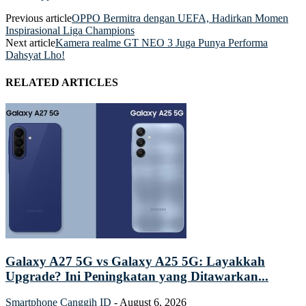
Previous article
OPPO Bermitra dengan UEFA, Hadirkan Momen
Inspirasional Liga Champions
Next article
Kamera realme GT NEO 3 Juga Punya Performa
Dahsyat Lho!
RELATED ARTICLES
Galaxy A27 5G vs Galaxy A25 5G: Layakkah
Upgrade? Ini Peningkatan yang Ditawarkan...
Smartphone
Canggih ID
-
August 6, 2026