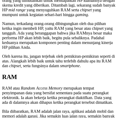
orang yang dimudahkan untuk mendapatkan HP idamannya dengan
skema kredit yang diberikan. Ditambah lagi, sekarang sudah banyak
HP
mid range
yang menyuguhkan RAM serta
chipset
yang
mumpuni untuk kegiatan sehari-hari hingga
gaming.
Namun, terkadang orang-orang dibingungkan oleh dua pilihan
ketika ingin membeli HP, yaitu RAM yang besar atau chipset yang
tangguh. Ada yang beranggapan bahwa jika RAMnya besar maka
performa HP akan lebih baik, begitu pula sebaliknya. Padahal
keduanya merupakan komponen penting dalam menunjang kinerja
HP pilihan Anda.
Oleh karena itu, jangan terjebak oleh pemikiran-pemikiran seperti di
atas. Alangkah lebih baik untuk tahu terlebih dahulu apa itu RAM
dan
chipset,
serta fungsinya dalam
smartphone
.
RAM
RAM atau
Random Access Memory
merupakan tempat
penyimpanan data yang bersifat sementara pada suatu perangkat
elektronik. Ia akan bekerja ketika perangkat diaktifkan. Data yang
ada di dalamnya akan dihapus ketika perangkat tersebut dimatikan.
Bila diibaratkan, RAM adalah jalan raya, aplikasi adalah mobil dan
memori adalah garasi. Jika semakin luas jalan raya, semakin banyak