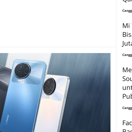
Cangg
Mi 
Bis
Jut
Cangg
Me
Sou
unt
Pub
Cangg
Fac
Bag