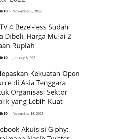
ih ID
-
November 8, 2022
TV 4 Bezel-less Sudah
a Dibeli, Harga Mulai 2
aan Rupiah
ih ID
-
January 6, 2021
lepaskan Kekuatan Open
rce di Asia Tenggara
uk Organisasi Sektor
lik yang Lebih Kuat
ih ID
-
November 16, 2023
ebook Akuisisi Giphy:
aimana Nasib Twitter,