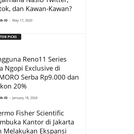
ktok, dan Kawan-Kawan?
ih ID
-
May 17, 2020
TOR PICKS
ngguna Reno11 Series
a Ngopi Exclusive di
MORO Serba Rp9.000 dan
skon 20%
ih ID
-
January 18, 2024
rmo Fisher Scientific
mbuka Kantor di Jakarta
n Melakukan Ekspansi