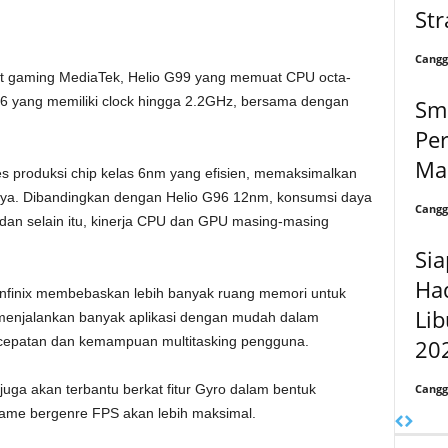
Str
Cangg
pset gaming MediaTek, Helio G99 yang memuat CPU octa-
6 yang memiliki clock hingga 2.2GHz, bersama dengan
Sm
Pe
Ma
s produksi chip kelas 6nm yang efisien, memaksimalkan
ya. Dibandingkan dengan Helio G96 12nm, konsumsi daya
Cangg
dan selain itu, kinerja CPU dan GPU masing-masing
Sia
Had
Infinix membebaskan lebih banyak ruang memori untuk
Lib
menjalankan banyak aplikasi dengan mudah dalam
cepatan dan kemampuan multitasking pengguna.
20
Cangg
ga akan terbantu berkat fitur Gyro dalam bentuk
game bergenre FPS akan lebih maksimal.