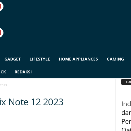
GADGET
LIFESTYLE
HOME APPLIANCES
GAMING
ICK
REDAKSI
EDI
 2023
ix Note 12 2023
In
dan
Per
Qa