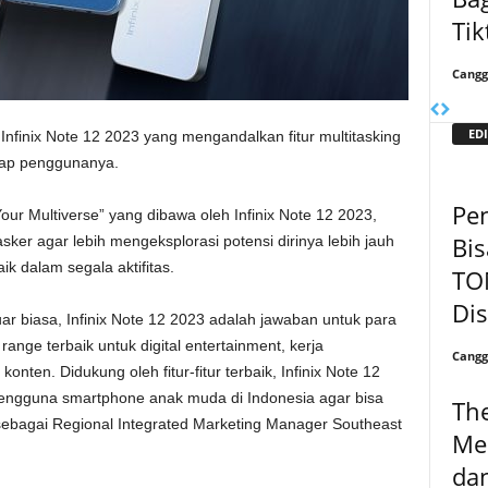
Ti
Cangg
EDI
Infinix Note 12 2023 yang mengandalkan fitur multitasking
iap penggunanya.
Pe
ur Multiverse” yang dibawa oleh Infinix Note 12 2023,
Bis
tasker agar lebih mengeksplorasi potensi dirinya lebih jauh
k dalam segala aktifitas.
TO
Di
r biasa, Infinix Note 12 2023 adalah jawaban untuk para
ge terbaik untuk digital entertainment, kerja
Cangg
nten. Didukung oleh fitur-fitur terbaik, Infinix Note 12
pengguna smartphone anak muda di Indonesia agar bisa
The
u sebagai Regional Integrated Marketing Manager Southeast
Me
da