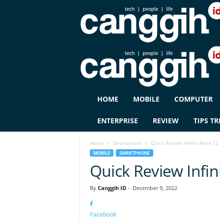
C
HOME
MOBILE
COMPUTER
A
N
ENTERPRISE
REVIEW
TIPS TR
G
G
Home
Smartphone
Quick Review Infinix Note 12
I
MOBILE
SMARTPHONE
H
Quick Review Infin
I
D
By
Canggih ID
-
December 9, 2022
Facebook