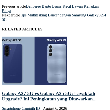
Previous article
Deliveree Bantu Bisnis Kecil Lawan Kenaikan
Biaya
Next article
Tips Multitasking Lancar dengan Samsung Galaxy A54
5G
RELATED ARTICLES
Galaxy A27 5G vs Galaxy A25 5G: Layakkah
Upgrade? Ini Peningkatan yang Ditawarkan...
Smartphone
Canggih ID
-
August 6, 2026