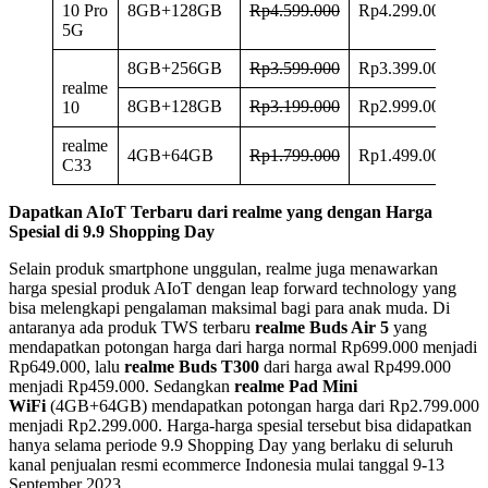
10 Pro
8GB+128GB
Rp4.599.000
Rp4.299.000
5G
8GB+256GB
Rp3.599.000
Rp3.399.000
realme
8GB+128GB
Rp3.199.000
Rp2.999.000
10
realme
4GB+64GB
Rp1.799.000
Rp1.499.000
C33
Dapatkan AIoT Terbaru dari realme yang dengan Harga
Spesial di 9.9 Shopping Day
Selain produk smartphone unggulan, realme juga menawarkan
harga spesial produk AIoT dengan leap forward technology yang
bisa melengkapi pengalaman maksimal bagi para anak muda. Di
antaranya ada produk TWS terbaru
realme Buds Air 5
yang
mendapatkan potongan harga dari harga normal Rp699.000 menjadi
Rp649.000, lalu
realme Buds T300
dari harga awal Rp499.000
menjadi Rp459.000. Sedangkan
realme Pad Mini
WiFi
(4GB+64GB) mendapatkan potongan harga dari Rp2.799.000
menjadi Rp2.299.000. Harga-harga spesial tersebut bisa didapatkan
hanya selama periode 9.9 Shopping Day yang berlaku di seluruh
kanal penjualan resmi ecommerce Indonesia mulai tanggal 9-13
September 2023.