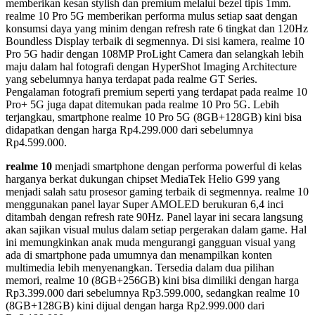
memberikan kesan stylish dan premium melalui bezel tipis 1mm.
realme 10 Pro 5G memberikan performa mulus setiap saat dengan
konsumsi daya yang minim dengan refresh rate 6 tingkat dan 120Hz
Boundless Display terbaik di segmennya. Di sisi kamera, realme 10
Pro 5G hadir dengan 108MP ProLight Camera dan selangkah lebih
maju dalam hal fotografi dengan HyperShot Imaging Architecture
yang sebelumnya hanya terdapat pada realme GT Series.
Pengalaman fotografi premium seperti yang terdapat pada realme 10
Pro+ 5G juga dapat ditemukan pada realme 10 Pro 5G. Lebih
terjangkau, smartphone realme 10 Pro 5G (8GB+128GB) kini bisa
didapatkan dengan harga Rp4.299.000 dari sebelumnya
Rp4.599.000.
realme 10
menjadi smartphone dengan performa powerful di kelas
harganya berkat dukungan chipset MediaTek Helio G99 yang
menjadi salah satu prosesor gaming terbaik di segmennya. realme 10
menggunakan panel layar Super AMOLED berukuran 6,4 inci
ditambah dengan refresh rate 90Hz. Panel layar ini secara langsung
akan sajikan visual mulus dalam setiap pergerakan dalam game. Hal
ini memungkinkan anak muda mengurangi gangguan visual yang
ada di smartphone pada umumnya dan menampilkan konten
multimedia lebih menyenangkan. Tersedia dalam dua pilihan
memori, realme 10 (8GB+256GB) kini bisa dimiliki dengan harga
Rp3.399.000 dari sebelumnya Rp3.599.000, sedangkan realme 10
(8GB+128GB) kini dijual dengan harga Rp2.999.000 dari