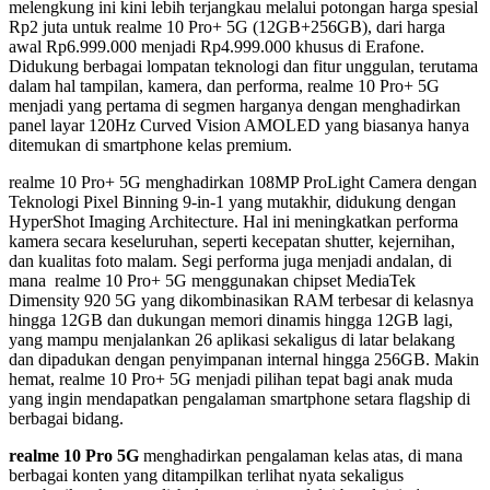
melengkung ini kini lebih terjangkau melalui potongan harga spesial
Rp2 juta untuk realme 10 Pro+ 5G (12GB+256GB), dari harga
awal Rp6.999.000 menjadi Rp4.999.000 khusus di Erafone.
Didukung berbagai lompatan teknologi dan fitur unggulan, terutama
dalam hal tampilan, kamera, dan performa, realme 10 Pro+ 5G
menjadi yang pertama di segmen harganya dengan menghadirkan
panel layar 120Hz Curved Vision AMOLED yang biasanya hanya
ditemukan di smartphone kelas premium.
realme 10 Pro+ 5G menghadirkan 108MP ProLight Camera dengan
Teknologi Pixel Binning 9-in-1 yang mutakhir, didukung dengan
HyperShot Imaging Architecture. Hal ini meningkatkan performa
kamera secara keseluruhan, seperti kecepatan shutter, kejernihan,
dan kualitas foto malam. Segi performa juga menjadi andalan, di
mana realme 10 Pro+ 5G menggunakan chipset MediaTek
Dimensity 920 5G yang dikombinasikan RAM terbesar di kelasnya
hingga 12GB dan dukungan memori dinamis hingga 12GB lagi,
yang mampu menjalankan 26 aplikasi sekaligus di latar belakang
dan dipadukan dengan penyimpanan internal hingga 256GB. Makin
hemat, realme 10 Pro+ 5G menjadi pilihan tepat bagi anak muda
yang ingin mendapatkan pengalaman smartphone setara flagship di
berbagai bidang.
realme 10 Pro 5G
menghadirkan pengalaman kelas atas, di mana
berbagai konten yang ditampilkan terlihat nyata sekaligus