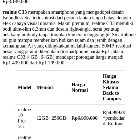
Rp3.199.000.
realme C33
merupakan smartphone yang mengadopsi desain
Boundless Sea terinspirasi dari pesona lautan tanpa batas, dengan
efek cahaya visual dinamis. Makin premium, realme C33 memiliki
bodi ultra-slim 8,3mm dan desain right-angle, serta penutup
belakang unibody tanpa tonjolan kamera mengganggu. Smartphone
ini pun mampu memberikan bidikan tajam dan jernih dengan
kemampuan AI yang ditingkatkan melalui kamera 50MP, resolusi
besar yang jarang ditemukan di smartphone harga Rp1 jutaan.
realme C33 (4GB+64GB) mendapat potongan harga menjadi
Rp1.499.000 dari Rp1.799.000.
Harga
Khusus
Harga
Model
Memori
Selama
Normal
Back to
Campus
realme
Rp4.999.000
10
12GB+256GB
Rp6.999.000
*pembelian
Pro+
di Erafone
5G
realme