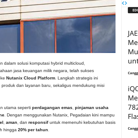
EDI
JA
Men
Mul
unt
alam solusi komputasi hybrid multicloud,
sahaan jasa keuangan milik negara, telah sukses
Cangg
ke
Nutanix Cloud Platform
. Langkah strategis ini
 produk dan layanan baru, sekaligus mendukung misi
iQ
Me
78
an utama seperti
perdagangan emas
,
pinjaman usaha
Fla
ne
. Dengan menggunakan Nutanix, Pegadaian kini mampu
el
,
aman
, dan
responsif
untuk memenuhi kebutuhan basis
Cangg
uh hingga
20% per tahun
.