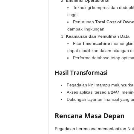
Efisiensi Operasional
Teknologi kompresi dan deduplik
tinggi.
Penurunan
Total Cost of Owne
dampak lingkungan.
Keamanan dan Pemulihan Data
Fitur
time machine
memungkinka
dapat dipulihkan dalam hitungan de
Performa database tetap optimal
Hasil Transformasi
Pegadaian kini mampu meluncurkan 
Akses aplikasi tersedia
24/7
, menin
Dukungan layanan finansial yang am
Rencana Masa Depan
Pegadaian berencana memanfaatkan Nutan