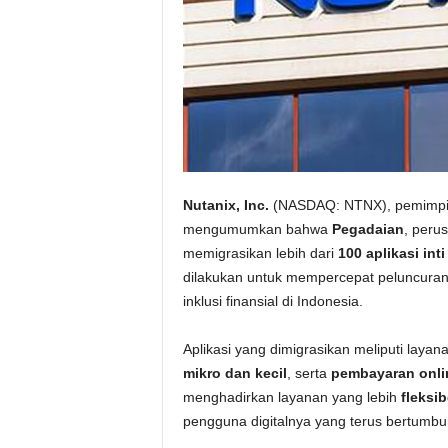
Nutanix, Inc.
(NASDAQ: NTNX), pemimpin d
mengumumkan bahwa
Pegadaian
, peru
memigrasikan lebih dari
100 aplikasi inti
dilakukan untuk mempercepat peluncuran
inklusi finansial di Indonesia.
Aplikasi yang dimigrasikan meliputi layan
mikro dan kecil
, serta
pembayaran onli
menghadirkan layanan yang lebih
fleksib
pengguna digitalnya yang terus bertumb