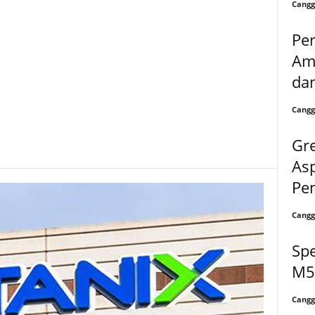
Cangg
Per
Ama
dan
Cangg
Gre
As
Pe
Cangg
Spe
M5
Cangg