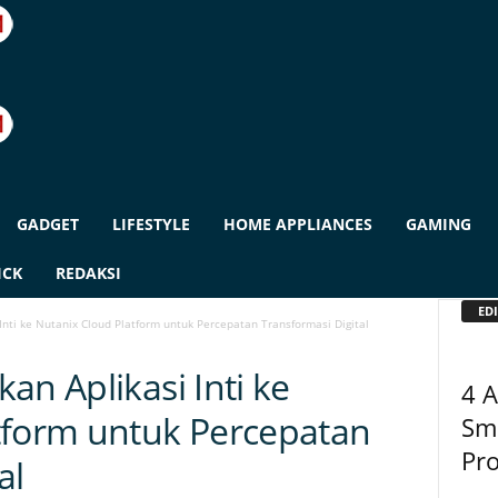
GADGET
LIFESTYLE
HOME APPLIANCES
GAMING
ICK
REDAKSI
EDI
Inti ke Nutanix Cloud Platform untuk Percepatan Transformasi Digital
an Aplikasi Inti ke
4 A
tform untuk Percepatan
Sma
Pro
al