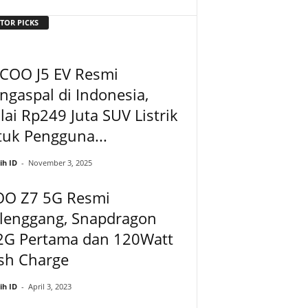
TOR PICKS
ECOO J5 EV Resmi
gaspal di Indonesia,
ai Rp249 Juta SUV Listrik
uk Pengguna...
ih ID
-
November 3, 2025
OO Z7 5G Resmi
lenggang, Snapdragon
2G Pertama dan 120Watt
sh Charge
ih ID
-
April 3, 2023