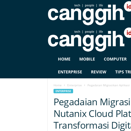
C
HOME
MOBILE
COMPUTER
A
N
ENTERPRISE
REVIEW
TIPS TR
G
G
Home
Enterprise
Pegadaian Migrasikan Aplikasi 
I
ENTERPRISE
H
Pegadaian Migrasik
I
D
Nutanix Cloud Pla
Transformasi Digit