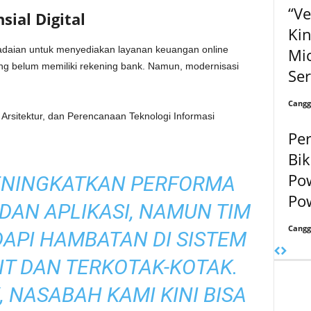
“Ve
sial Digital
Kin
gadaian untuk menyediakan layanan keuangan online
Mic
g belum memiliki rekening bank. Namun, modernisasi
Ser
Cangg
al, Arsitektur, dan Perencanaan Teknologi Informasi
Per
Bik
Po
ENINGKATKAN PERFORMA
Po
DAN APLIKASI, NAMUN TIM
Cangg
API HAMBATAN DI SISTEM
T DAN TERKOTAK-KOTAK.
 NASABAH KAMI KINI BISA