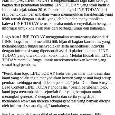
​​​​Hari ini (2/9), LINE TODAY memperkenalkan logo baru sebagai
bagian dari pembaruan identitas LINE TODAY yang telah hadir di
Indonesia sejak tahun 2016. Perubahan logo LINE TODAY dari
segi bentuk dan penambahan warna menunjukkan karakteristik yang
lebih ramah dengan sisi-sisi yang lebih bundar, menyimbolkan
bahwa LINE TODAY terus berusaha untuk menyediakan beragam
informasi untuk khalayak luas dari berbagai umur dan kalangan.
Logo baru LINE TODAY menggunakan warna-warna dasar dari
LINE. Logo baru ini memiliki titik hijau di bagian kanan atas yang
melambangkan fungsi menyediakan serta menotifikasi individu
dengan informasi yang dipersonalisasi dari platform konten LINE
TODAY yang diwakili oleh kotak hitam. Melalui filosofi ini, LINE
TODAY memiliki fungsi untuk merekomendasikan konten yang
sesuai bagi pembaca.
“Perubahan logo LINE TODAY hadir dengan nilai-nilai dasar dari
kami yang selalu ingin menyediakan konten yang sesuai bagi setiap
pembaca sehingga menjadi lebih personal,” jelas Dodi Ibnu Rusydi,
Lead Content LINE TODAY Indonesia. “Selain perubahan logo,
kami juga menambahkan sejumlah fitur yang bertujuan untuk
merangkul generasi Z dengan berita dan cerita yang dapat
menambah wawasan mereka sebagai generasi yang banyak diterpa
oleh informasi secara digital,” tambahnya.
Pembaruan tidak hanya dilakukan melalui logo, namun LINE