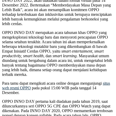
INNO DAY 2022, akan diadakan dalam format virtual pada 14
Desember 2022. Bertemakan “Memberdayakan Masa Depan yang
Lebih Baik”, acara ini akan menampilkan komitmen OPPO
terhadap keterbukaan dan inklusivitas untuk berupaya menciptakan
lebih banyak kemungkinan melalui pengalaman berkoneksi yang
lebih cerdas.
OPPO INNO DAY merupakan acara tahunan khas OPPO yang
mengeksplorasi teknologi baru dan menyoroti pencapaian OPPO
selama setahun terakhir. Acara tahun ini akan memperkenalkan
beberapa teknologi mutakhir baru yang dikembangkan di bawah
Empat Inisiatif Cerdas OPPO, yaitu
smart entertaiment, smart
productivity, smart health
, dan
smart learning
. Masyarakat umum
diundang untuk bergabung dalam acara ini, untuk mengetahui lebih
banyak tentang bagaimana OPPO memberdayakan masa depan
yang lebih baik, dimana setiap orang dapat menjalani kehidupan
terbaik mereka.
Para tamu dapat mengikuti acara online dengan mengunjungi
situs
web resmi OPPO
pada pukul 15:00 WIB pada tanggal 14
Desember.
OPPO INNO DAY pertama kali diadakan pada tahun 2019, saat
diluncurkannya seri OPPO 5G CPE dan OPPO Watch yang dapat
dikenakan. Pada INNO DAY 2020, OPPO memamerkan terobosan
ponsel dengan konsep rollable. Pada acara tahun lalu, OPPO