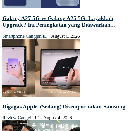
Galaxy A27 5G vs Galaxy A25 5G: Layakkah
Upgrade? Ini Peningkatan yang Ditawarkan...
Smartphone
Canggih ID
-
August 6, 2026
Digagas Apple, (Sedang) Disempurnakan Samsung
Review
Canggih ID
-
August 4, 2026