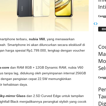
Int
Cangg
EDI
martphone terbaru,
nubia V60
, yang menawarkan
ah. Smartphone ini akan diluncurkan secara eksklusif di
Cou
an harga spesial Rp1.799.000, lengkap dengan voucher
Mak
Mo
Sel
a-core
dan RAM 8GB + 12GB Dynamic RAM, nubia V60
lus tanpa lag, didukung oleh penyimpanan internal 256GB
Cangg
Ah dengan pengisian cepat 22.5W memungkinkan
ir kehabisan daya.
Per
Taw
Sky-mirror Glass
dan 2.5D Curved Edge untuk tampilan
ightfall Black menjadikannya perangkat stylish yang cocok
Dig