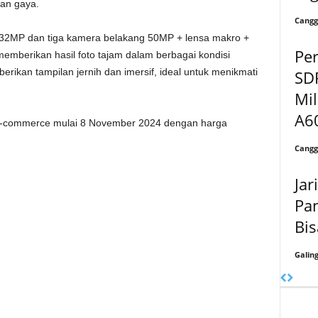
an gaya.
Cangg
 32MP dan tiga kamera belakang 50MP + lensa makro +
Per
emberikan hasil foto tajam dalam berbagai kondisi
ikan tampilan jernih dan imersif, ideal untuk menikmati
SD
Mi
A60
di e-commerce mulai 8 November 2024 dengan harga
Cangg
Jar
Pan
Bis
Galin