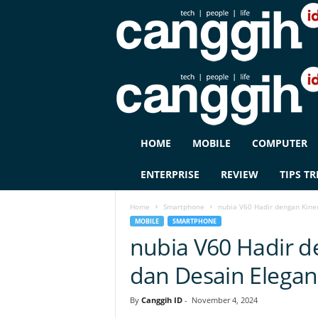
C
HOME
MOBILE
COMPUTER
A
N
ENTERPRISE
REVIEW
TIPS TR
G
G
Home
Smartphone
nubia V60 Hadir dengan Kine
I
MOBILE
SMARTPHONE
H
nubia V60 Hadir d
I
D
dan Desain Elegan
By
Canggih ID
-
November 4, 2024