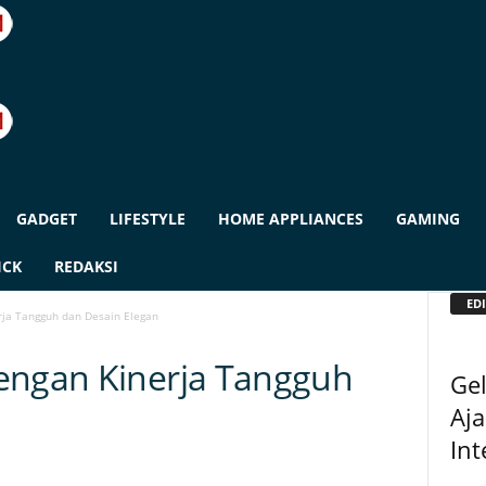
GADGET
LIFESTYLE
HOME APPLIANCES
GAMING
ICK
REDAKSI
EDI
rja Tangguh dan Desain Elegan
engan Kinerja Tangguh
Gel
Aja
Int