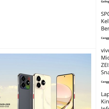
Galin
SPC
Kel
Be
Cangg
viv
Mi
ZEI
Sna
Cangg
La
Kin
Inf