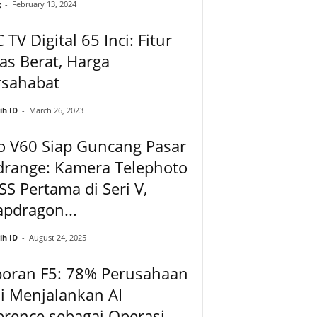
g
-
February 13, 2024
 TV Digital 65 Inci: Fitur
as Berat, Harga
rsahabat
ih ID
-
March 26, 2023
o V60 Siap Guncang Pasar
drange: Kamera Telephoto
SS Pertama di Seri V,
pdragon...
ih ID
-
August 24, 2025
poran F5: 78% Perusahaan
i Menjalankan AI
erence sebagai Operasi