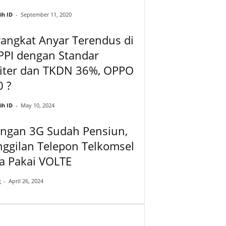
ih ID
-
September 11, 2020
angkat Anyar Terendus di
PPI dengan Standar
liter dan TKDN 36%, OPPO
 ?
ih ID
-
May 10, 2024
ingan 3G Sudah Pensiun,
ggilan Telepon Telkomsel
a Pakai VOLTE
g
-
April 26, 2024