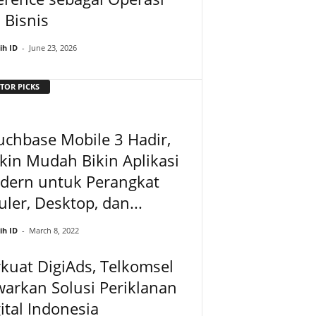
i Bisnis
ih ID
-
June 23, 2026
TOR PICKS
chbase Mobile 3 Hadir,
in Mudah Bikin Aplikasi
dern untuk Perangkat
uler, Desktop, dan...
ih ID
-
March 8, 2022
kuat DigiAds, Telkomsel
arkan Solusi Periklanan
ital Indonesia