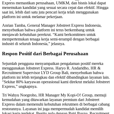
Express memastikan perusahaan, UMKM, dan bisnis lokal dapat
menemukan kandidat yang sesuai secara cepat dan efektif. Hingga
saat ini, lebih dari satu juta pencari kerja telah menggunakan
platform ini untuk melamar pekerjaan.
Anrian Tamba, General Manager Jobstreet Express Indonesia,
menyebutkan bahwa platform ini terus berkembang untuk
menjawab kebutuhan perekrut. “Kami berkomitmen untuk
mempertemukan tenaga kerja semi-terampil dengan berbagai
industri di seluruh Indonesia,” jelasnya.
Respon Positif dari Berbagai Perusahaan
Sejumlah pengguna menyampaikan pengalaman positif mereka
menggunakan Jobstreet Express. Haryo R. Andaridho, HR &
Recruitment Supervisor LYD Group Bali, menyebutkan bahwa
platform ini lebih terjangkau dan efektif dibandingkan layanan lain.
“Sekitar 80% karyawan operasional kami direkrut melalui Jobstreet
Express,” ungkapnya.
Tri Wahyu Noegroho, HR Manager My Kopi-O! Group, memuji
kemudahan yang ditawarkan layanan premium dari Jobstreet
Express dalam memenuhi kebutuhan rekrutmen di berbagai cabang
restorannya. Layanan ini juga mempermudah kandidat memilih
lokasi kerja terdekat. Begitu pula dengan Putri Bayna, Recruitment