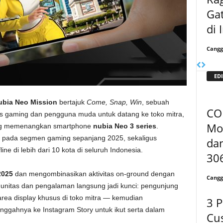
Gat
di 
Cangg
EDI
ubia Neo Mission
bertajuk
Come, Snap, Win
, sebuah
CO
itas gaming dan pengguna muda untuk datang ke toko mitra,
Mo
luang memenangkan smartphone
nubia Neo 3 series
.
a pada segmen gaming sepanjang 2025, sekaligus
da
ne di lebih dari 10 kota di seluruh Indonesia.
30
2025
dan mengombinasikan aktivitas on-ground dengan
Cangg
unitas dan pengalaman langsung jadi kunci: pengunjung
ea display khusus di toko mitra — kemudian
3 P
gahnya ke Instagram Story untuk ikut serta dalam
Cu