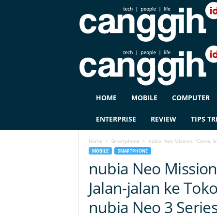
C
HOME
MOBILE
COMPUTER
A
N
ENTERPRISE
REVIEW
TIPS TR
G
G
Home
Smartphone
nubia Neo Mission: “Come, Sna
I
MOBILE
SMARTPHONE
H
nubia Neo Mission
I
D
Jalan-jalan ke To
nubia Neo 3 Serie