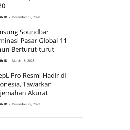
20
ih ID
-
December 19, 2020
msung Soundbar
inasi Pasar Global 11
un Berturut-turut
ih ID
-
March 13, 2025
pL Pro Resmi Hadir di
onesia, Tawarkan
rjemahan Akurat
ih ID
-
December 22, 2023