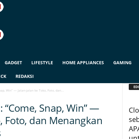
GADGET
LIFESTYLE
HOME APPLIANCES
GAMING
ICK
REDAKSI
EDI
p, Win” — Jalan-jalan ke Toko, Foto, dan...
: “Come, Snap, Win” —
Cl
ko, Foto, dan Menangkan
seb
AP
s
unt