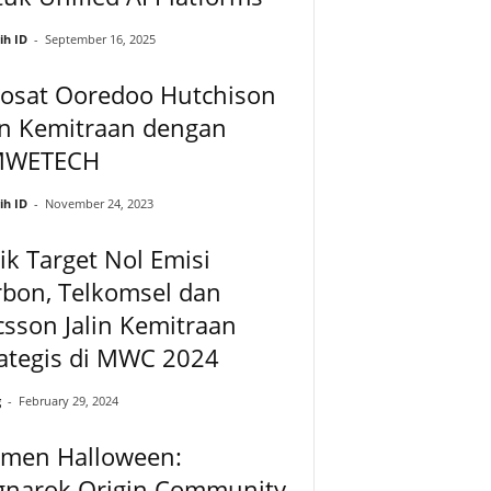
ih ID
-
September 16, 2025
dosat Ooredoo Hutchison
in Kemitraan dengan
MWETECH
ih ID
-
November 24, 2023
ik Target Nol Emisi
rbon, Telkomsel dan
csson Jalin Kemitraan
ategis di MWC 2024
g
-
February 29, 2024
men Halloween:
gnarok Origin Community