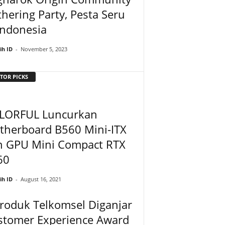
hering Party, Pesta Seru
Indonesia
ih ID
-
November 5, 2023
TOR PICKS
LORFUL Luncurkan
therboard B560 Mini-ITX
n GPU Mini Compact RTX
60
ih ID
-
August 16, 2021
roduk Telkomsel Diganjar
stomer Experience Award