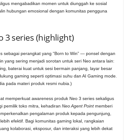
kaligus mengabadikan momen untuk diunggah ke sosial
jalin hubungan emosional dengan komunitas pengguna
 3 series (highlight)
es sebagai perangkat yang “Born to Win” — ponsel dengan
 yang sering menjadi sorotan untuk seri Neo antara lain:
, baterai kuat untuk sesi bermain panjang, layar besar
pendukung gaming seperti optimasi suhu dan AI Gaming mode.
edia pada materi produk resmi nubia.)
pat memperkuat awareness produk Neo 3 series sekaligus
gi pemilik toko mitra, kehadiran
Neo Agent Point
memberi
memperkenalkan pengalaman produk kepada pengunjung,
bih efektif. Bagi komunitas gaming lokal, rangkaian
ng kolaborasi, eksposur, dan interaksi yang lebih dekat