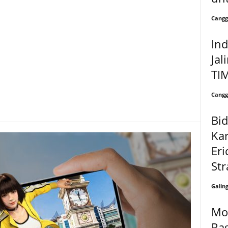
Cangg
In
Jal
TI
Cangg
Bid
Ka
Eri
Str
Galin
Mo
Ra