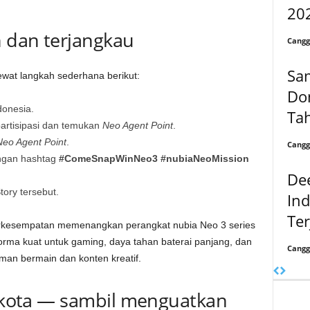
20
 dan terjangkau
Cangg
Sa
ewat langkah sederhana berikut:
Dom
donesia.
Tah
partisipasi dan temukan
Neo Agent Point
.
Neo Agent Point
.
Cangg
engan hashtag
#ComeSnapWinNeo3 #nubiaNeoMission
Dee
ory tersebut.
Ind
Te
erkesempatan memenangkan perangkat nubia Neo 3 series
orma kuat untuk gaming, daya tahan baterai panjang, dan
Cangg
an bermain dan konten kreatif.
0 kota — sambil menguatkan