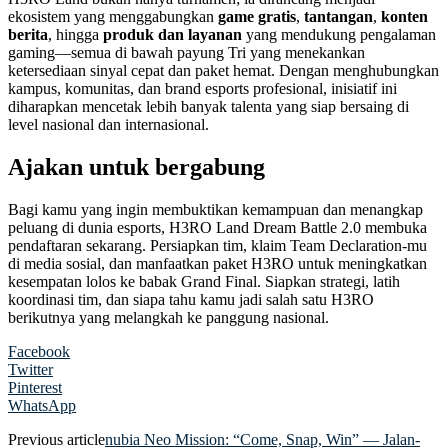
ekosistem yang menggabungkan
game gratis
,
tantangan
,
konten
berita
, hingga
produk dan layanan
yang mendukung pengalaman
gaming—semua di bawah payung Tri yang menekankan
ketersediaan sinyal cepat dan paket hemat. Dengan menghubungkan
kampus, komunitas, dan brand esports profesional, inisiatif ini
diharapkan mencetak lebih banyak talenta yang siap bersaing di
level nasional dan internasional.
Ajakan untuk bergabung
Bagi kamu yang ingin membuktikan kemampuan dan menangkap
peluang di dunia esports, H3RO Land Dream Battle 2.0 membuka
pendaftaran sekarang. Persiapkan tim, klaim Team Declaration-mu
di media sosial, dan manfaatkan paket H3RO untuk meningkatkan
kesempatan lolos ke babak Grand Final. Siapkan strategi, latih
koordinasi tim, dan siapa tahu kamu jadi salah satu H3RO
berikutnya yang melangkah ke panggung nasional.
Facebook
Twitter
Pinterest
WhatsApp
Previous article
nubia Neo Mission: “Come, Snap, Win” — Jalan-