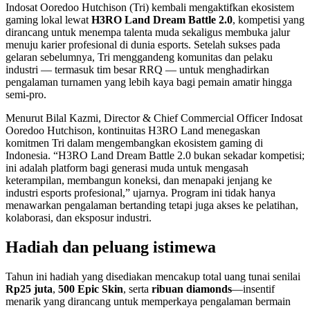
Indosat Ooredoo Hutchison (Tri) kembali mengaktifkan ekosistem
gaming lokal lewat
H3RO Land Dream Battle 2.0
, kompetisi yang
dirancang untuk menempa talenta muda sekaligus membuka jalur
menuju karier profesional di dunia esports. Setelah sukses pada
gelaran sebelumnya, Tri menggandeng komunitas dan pelaku
industri — termasuk tim besar RRQ — untuk menghadirkan
pengalaman turnamen yang lebih kaya bagi pemain amatir hingga
semi-pro.
Menurut Bilal Kazmi, Director & Chief Commercial Officer Indosat
Ooredoo Hutchison, kontinuitas H3RO Land menegaskan
komitmen Tri dalam mengembangkan ekosistem gaming di
Indonesia. “H3RO Land Dream Battle 2.0 bukan sekadar kompetisi;
ini adalah platform bagi generasi muda untuk mengasah
keterampilan, membangun koneksi, dan menapaki jenjang ke
industri esports profesional,” ujarnya. Program ini tidak hanya
menawarkan pengalaman bertanding tetapi juga akses ke pelatihan,
kolaborasi, dan eksposur industri.
Hadiah dan peluang istimewa
Tahun ini hadiah yang disediakan mencakup total uang tunai senilai
Rp25 juta
,
500 Epic Skin
, serta
ribuan diamonds
—insentif
menarik yang dirancang untuk memperkaya pengalaman bermain