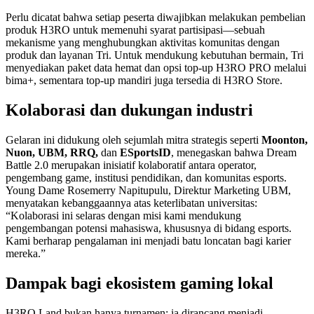
Perlu dicatat bahwa setiap peserta diwajibkan melakukan pembelian
produk H3RO untuk memenuhi syarat partisipasi—sebuah
mekanisme yang menghubungkan aktivitas komunitas dengan
produk dan layanan Tri. Untuk mendukung kebutuhan bermain, Tri
menyediakan paket data hemat dan opsi top-up H3RO PRO melalui
bima+, sementara top-up mandiri juga tersedia di H3RO Store.
Kolaborasi dan dukungan industri
Gelaran ini didukung oleh sejumlah mitra strategis seperti
Moonton,
Nuon, UBM, RRQ,
dan
ESportsID
, menegaskan bahwa Dream
Battle 2.0 merupakan inisiatif kolaboratif antara operator,
pengembang game, institusi pendidikan, dan komunitas esports.
Young Dame Rosemerry Napitupulu, Direktur Marketing UBM,
menyatakan kebanggaannya atas keterlibatan universitas:
“Kolaborasi ini selaras dengan misi kami mendukung
pengembangan potensi mahasiswa, khususnya di bidang esports.
Kami berharap pengalaman ini menjadi batu loncatan bagi karier
mereka.”
Dampak bagi ekosistem gaming lokal
H3RO Land bukan hanya turnamen; ia dirancang menjadi