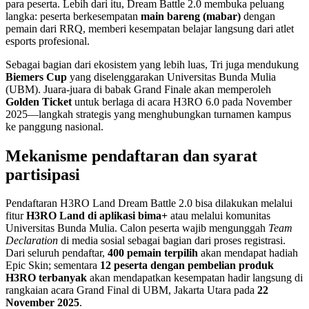
para peserta. Lebih dari itu, Dream Battle 2.0 membuka peluang
langka: peserta berkesempatan
main bareng (mabar)
dengan
pemain dari RRQ, memberi kesempatan belajar langsung dari atlet
esports profesional.
Sebagai bagian dari ekosistem yang lebih luas, Tri juga mendukung
Biemers Cup
yang diselenggarakan Universitas Bunda Mulia
(UBM). Juara-juara di babak Grand Finale akan memperoleh
Golden Ticket
untuk berlaga di acara H3RO 6.0 pada November
2025—langkah strategis yang menghubungkan turnamen kampus
ke panggung nasional.
Mekanisme pendaftaran dan syarat
partisipasi
Pendaftaran H3RO Land Dream Battle 2.0 bisa dilakukan melalui
fitur
H3RO Land di aplikasi bima+
atau melalui komunitas
Universitas Bunda Mulia. Calon peserta wajib mengunggah
Team
Declaration
di media sosial sebagai bagian dari proses registrasi.
Dari seluruh pendaftar,
400 pemain terpilih
akan mendapat hadiah
Epic Skin; sementara
12 peserta dengan pembelian produk
H3RO terbanyak
akan mendapatkan kesempatan hadir langsung di
rangkaian acara Grand Final di UBM, Jakarta Utara pada
22
November 2025
.