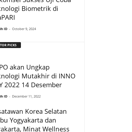
nologi Biometrik di
aPARI
ih ID
-
October 9, 2024
TOR PICKS
PO akan Ungkap
nologi Mutakhir di INNO
Y 2022 14 Desember
ih ID
-
December 11, 2022
satawan Korea Selatan
rbu Yogyakarta dan
akarta, Minat Wellness