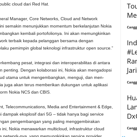
Tou
public cloud dari Red Hat.
Me
neral Manager, Core Networks, Cloud and Network
n ini semakin menunjukkan momentum berkelanjutan Nokia
Cangg
mbangkan kembali portofolionya. Ini akan memungkinkan
Ind
twork terbaik kepada pelanggan bersama dengan
selaku pemimpin global teknologi infrastruktur open source.”
#L
Ra
kembang pesat, integrasi dan interoperabilitas di antara
Jar
n penting. Dengan kolaborasi ini, Nokia akan mengadopsi
cloud utama untuk mengembangkan, menguji, dan men-
Cangg
kia juga akan terus memberikan dukungan untuk aplikasi
tform Nokia NCS dan CBIS.
Hu
La
ent, Telecommunications, Media and Entertainment & Edge,
Dx
dampak eksplosif dari 5G – tidak hanya bagi service
 dengan pengembangan yang paling menggembirakan
Cangg
 ini, Nokia menawarkan multicloud, infrastruktur cloud
re network-nya, yang memungkinkan service provider