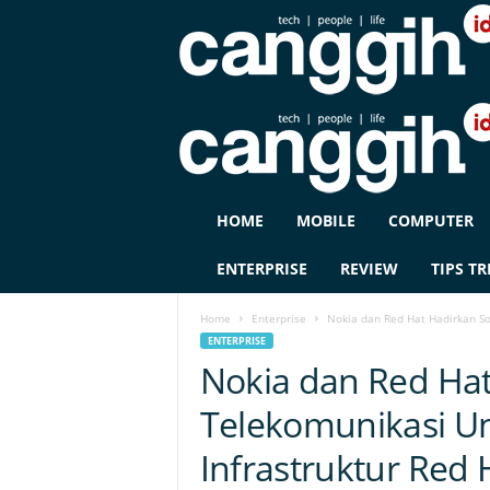
C
HOME
MOBILE
COMPUTER
A
N
ENTERPRISE
REVIEW
TIPS TR
G
G
Home
Enterprise
Nokia dan Red Hat Hadirkan Sol
I
ENTERPRISE
H
Nokia dan Red Hat
I
D
Telekomunikasi U
Infrastruktur Red 