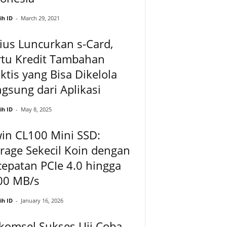
ih ID
-
March 29, 2021
ius Luncurkan s-Card,
rtu Kredit Tambahan
ktis yang Bisa Dikelola
gsung dari Aplikasi
ih ID
-
May 8, 2025
in CL100 Mini SSD:
rage Sekecil Koin dengan
epatan PCIe 4.0 hingga
00 MB/s
ih ID
-
January 16, 2026
komsel Sukses Uji Coba