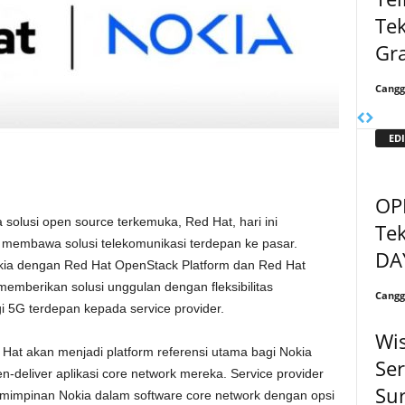
Tek
Gr
Cangg
EDI
OP
solusi open source terkemuka, Red Hat, hari ini
Tek
membawa solusi telekomunikasi terdepan ke pasar.
DA
Nokia dengan Red Hat OpenStack Platform dan Red Hat
 memberikan solusi unggulan dengan fleksibilitas
Cangg
gi 5G terdepan kepada service provider.
Wi
 Hat akan menjadi platform referensi utama bagi Nokia
Se
eliver aplikasi core network mereka. Service provider
Sur
impinan Nokia dalam software core network dengan opsi