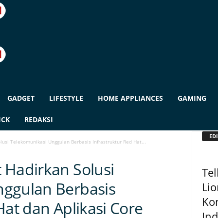
GADGET
LIFESTYLE
HOME APPLIANCES
GAMING
ICK
REDAKSI
EDI
usi Telekomunikasi Unggulan Berbasis Infrastruktur Red Hat...
 Hadirkan Solusi
Te
nggulan Berbasis
Lio
Ko
Hat dan Aplikasi Core
In