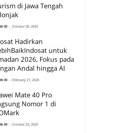
rism di Jawa Tengah
lonjak
ih ID
-
October 30, 2025
osat Hadirkan
ebihBaikIndosat untuk
madan 2026, Fokus pada
ingan Andal hingga AI
ih ID
-
February 21, 2026
awei Mate 40 Pro
ngsung Nomor 1 di
OMark
ih ID
-
October 23, 2020