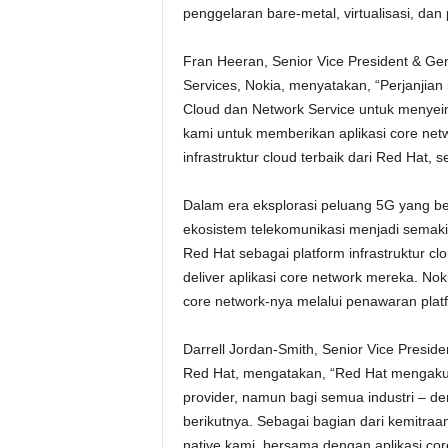
penggelaran bare-metal, virtualisasi, dan 
Fran Heeran, Senior Vice President & Ge
Services, Nokia, menyatakan, “Perjanjia
Cloud dan Network Service untuk menyei
kami untuk memberikan aplikasi core ne
infrastruktur cloud terbaik dari Red Hat, 
Dalam era eksplorasi peluang 5G yang ber
ekosistem telekomunikasi menjadi semaki
Red Hat sebagai platform infrastruktur 
deliver aplikasi core network mereka. No
core network-nya melalui penawaran pla
Darrell Jordan-Smith, Senior Vice Presid
Red Hat, mengatakan, “Red Hat mengakui 
provider, namun bagi semua industri –
berikutnya. Sebagai bagian dari kemitraan
native kami, bersama dengan aplikasi co