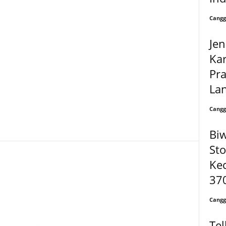
Cangg
Jen
Ka
Pra
Lan
Cangg
Biw
Sto
Kec
37
Cangg
Tel