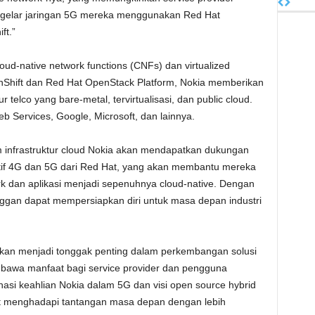
elar jaringan 5G mereka menggunakan Red Hat
ft.”
oud-native network functions (CNFs) dan virtualized
enShift dan Red Hat OpenStack Platform, Nokia memberikan
r telco yang bare-metal, tervirtualisasi, dan public cloud.
 Services, Google, Microsoft, dan lainnya.
rm infrastruktur cloud Nokia akan mendapatkan dukungan
atif 4G dan 5G dari Red Hat, yang akan membantu mereka
rk dan aplikasi menjadi sepenuhnya cloud-native. Dengan
anggan dapat mempersiapkan diri untuk masa depan industri
akan menjadi tonggak penting dalam perkembangan solusi
bawa manfaat bagi service provider dan pengguna
nasi keahlian Nokia dalam 5G dan visi open source hybrid
at menghadapi tantangan masa depan dengan lebih