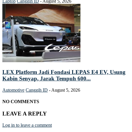
Laptop
Canggih ID
-
August 5, 2026
LEX Platform Jadi Fondasi LEPAS E4 EV, Usung
Kabin Senyap, Jarak Tempuh 600...
Automotive
Canggih ID
-
August 5, 2026
NO COMMENTS
LEAVE A REPLY
Log in to leave a comment