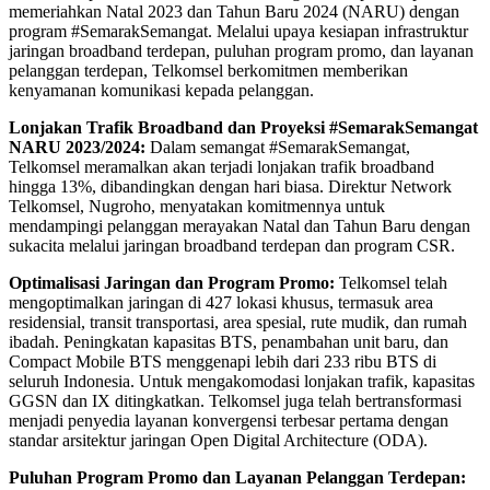
memeriahkan Natal 2023 dan Tahun Baru 2024 (NARU) dengan
program #SemarakSemangat. Melalui upaya kesiapan infrastruktur
jaringan broadband terdepan, puluhan program promo, dan layanan
pelanggan terdepan, Telkomsel berkomitmen memberikan
kenyamanan komunikasi kepada pelanggan.
Lonjakan Trafik Broadband dan Proyeksi #SemarakSemangat
NARU 2023/2024:
Dalam semangat #SemarakSemangat,
Telkomsel meramalkan akan terjadi lonjakan trafik broadband
hingga 13%, dibandingkan dengan hari biasa. Direktur Network
Telkomsel, Nugroho, menyatakan komitmennya untuk
mendampingi pelanggan merayakan Natal dan Tahun Baru dengan
sukacita melalui jaringan broadband terdepan dan program CSR.
Optimalisasi Jaringan dan Program Promo:
Telkomsel telah
mengoptimalkan jaringan di 427 lokasi khusus, termasuk area
residensial, transit transportasi, area spesial, rute mudik, dan rumah
ibadah. Peningkatan kapasitas BTS, penambahan unit baru, dan
Compact Mobile BTS menggenapi lebih dari 233 ribu BTS di
seluruh Indonesia. Untuk mengakomodasi lonjakan trafik, kapasitas
GGSN dan IX ditingkatkan. Telkomsel juga telah bertransformasi
menjadi penyedia layanan konvergensi terbesar pertama dengan
standar arsitektur jaringan Open Digital Architecture (ODA).
Puluhan Program Promo dan Layanan Pelanggan Terdepan: