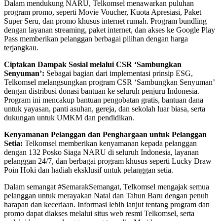
Dalam mendukung NARU, Telkomsel menawarkan puluhan
program promo, seperti Movie Voucher, Kuota Apresiasi, Paket
Super Seru, dan promo khusus internet rumah. Program bundling
dengan layanan streaming, paket internet, dan akses ke Google Play
Pass memberikan pelanggan berbagai pilihan dengan harga
terjangkau.
Ciptakan Dampak Sosial melalui CSR ‘Sambungkan
Senyuman’:
Sebagai bagian dari implementasi prinsip ESG,
Telkomsel melangsungkan program CSR ‘Sambungkan Senyuman’
dengan distribusi donasi bantuan ke seluruh penjuru Indonesia.
Program ini mencakup bantuan pengobatan gratis, bantuan dana
untuk yayasan, panti asuhan, gereja, dan sekolah luar biasa, serta
dukungan untuk UMKM dan pendidikan.
Kenyamanan Pelanggan dan Penghargaan untuk Pelanggan
Setia:
Telkomsel memberikan kenyamanan kepada pelanggan
dengan 132 Posko Siaga NARU di seluruh Indonesia, layanan
pelanggan 24/7, dan berbagai program khusus seperti Lucky Draw
Poin Hoki dan hadiah eksklusif untuk pelanggan setia.
Dalam semangat #SemarakSemangat, Telkomsel mengajak semua
pelanggan untuk merayakan Natal dan Tahun Baru dengan penuh
harapan dan keceriaan. Informasi lebih lanjut tentang program dan
promo dapat diakses melalui situs web resmi Telkomsel, serta