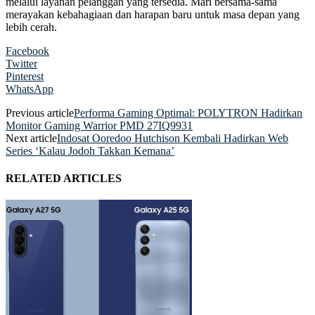
melalui layanan pelanggan yang tersedia. Mari bersama-sama
merayakan kebahagiaan dan harapan baru untuk masa depan yang
lebih cerah.
Facebook
Twitter
Pinterest
WhatsApp
Previous article
Performa Gaming Optimal: POLYTRON Hadirkan
Monitor Gaming Warrior PMD 27IQ9931
Next article
Indosat Ooredoo Hutchison Kembali Hadirkan Web
Series ‘Kalau Jodoh Takkan Kemana’
RELATED ARTICLES