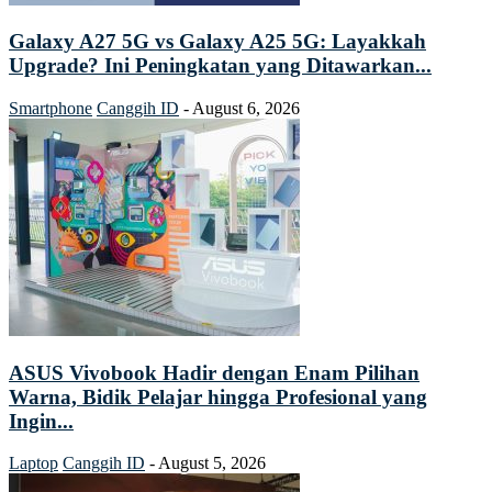
Galaxy A27 5G vs Galaxy A25 5G: Layakkah
Upgrade? Ini Peningkatan yang Ditawarkan...
Smartphone
Canggih ID
-
August 6, 2026
ASUS Vivobook Hadir dengan Enam Pilihan
Warna, Bidik Pelajar hingga Profesional yang
Ingin...
Laptop
Canggih ID
-
August 5, 2026