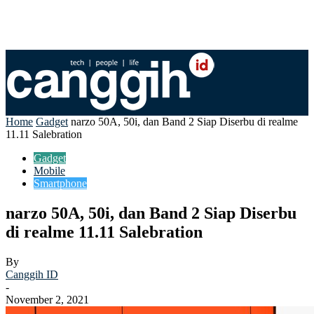
Home
Gadget
narzo 50A, 50i, dan Band 2 Siap Diserbu di realme
11.11 Salebration
Gadget
Mobile
Smartphone
narzo 50A, 50i, dan Band 2 Siap Diserbu
di realme 11.11 Salebration
By
Canggih ID
-
November 2, 2021