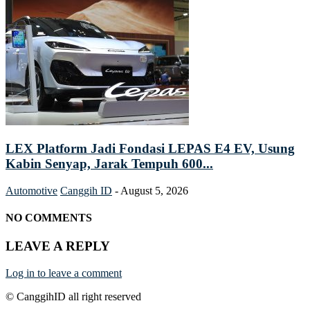
LEX Platform Jadi Fondasi LEPAS E4 EV, Usung
Kabin Senyap, Jarak Tempuh 600...
Automotive
Canggih ID
-
August 5, 2026
NO COMMENTS
LEAVE A REPLY
Log in to leave a comment
© CanggihID all right reserved