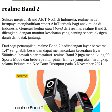
realme Band 2
Sukses menjadi Brand AIoT No.1 di Indonesia, realme terus
berupaya menghadirkan
smart
AIoT terbaik bagi anak muda di
Indonesia. Generasi kedua
smart band
dari realme, realme Band 2,
dilengkapi dengan monitor kesehatan yang penting seperti oksigen
darah dan detak jantung.
Dari segi penampilan, realme Band 2 hadir dengan layar berwarna
1,4” yang lebih besar dan dapat memancarkan kecerahan layar
500nits di bawah sinar matahari. realme Band 2 juga mendukung 90
Sports Mode dan beberapa fitur pintar lainnya yang akan terungkap
selama Peluncuran Neo Born Disruptor pada 3 November 2021.