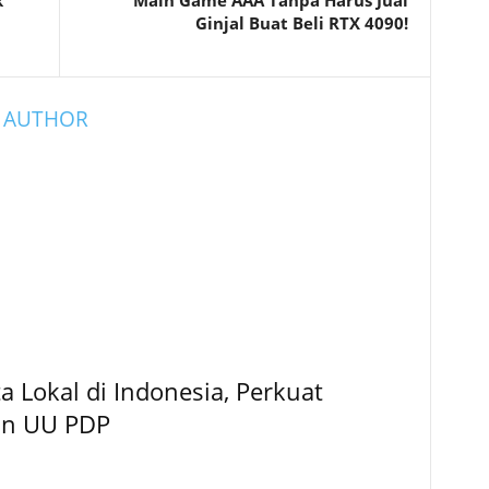
k
Main Game AAA Tanpa Harus Jual
Ginjal Buat Beli RTX 4090!
 AUTHOR
 Lokal di Indonesia, Perkuat
an UU PDP