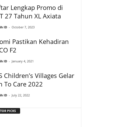
tar Lengkap Promo di
T 27 Tahun XL Axiata
ih ID
-
October 7, 2023
omi Pastikan Kehadiran
CO F2
ih ID
-
January 4, 2021
 Children’s Villages Gelar
n To Care 2022
ih ID
-
July 22, 2022
TOR PICKS