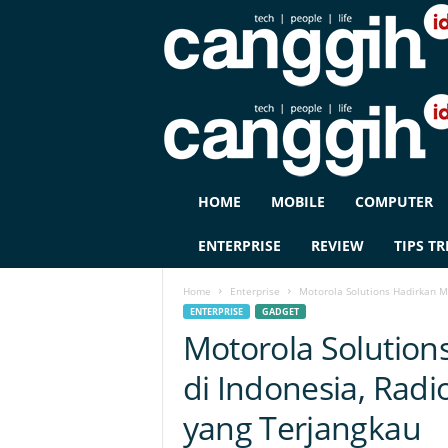
C
HOME
MOBILE
COMPUTER
A
N
ENTERPRISE
REVIEW
TIPS TR
G
G
Home
Enterprise
Motorola Solutions Hadirkan Ma
I
ENTERPRISE
GADGET
H
Motorola Solutio
I
D
di Indonesia, Radi
yang Terjangkau