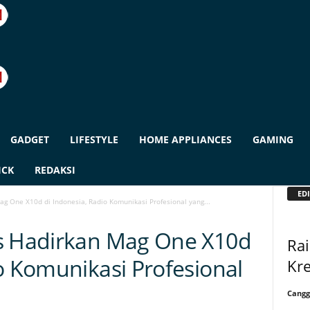
GADGET
LIFESTYLE
HOME APPLIANCES
GAMING
ICK
REDAKSI
EDI
g One X10d di Indonesia, Radio Komunikasi Profesional yang...
ns Hadirkan Mag One X10d
Rai
o Komunikasi Profesional
Kre
Cangg