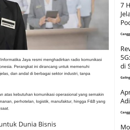
7 H
Jel
Poc
Cangg
Re
5G:
Informatika Jaya resmi menghadirkan radio komunikasi
di
onesia. Perangkat ini dirancang untuk memenuhi
elas, dan andal di berbagai sektor industri, tanpa
Galin
Apr
n atas kebutuhan komunikasi operasional yang semakin
Adi
eamanan, perhotelan, logistik, manufaktur, hingga F&B yang
saat.
Cangg
untuk Dunia Bisnis
Mo