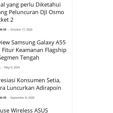
al yang perlu Diketahui
ang Peluncuran DJI Osmo
ket 2
ih ID
-
October 17, 2020
view Samsung Galaxy A55
 Fitur Keamanan Flagship
 Segmen Tengah
g
-
May 9, 2024
esiasi Konsumen Setia,
ra Luncurkan Adirapoin
ih ID
-
September 8, 2020
use Wireless ASUS