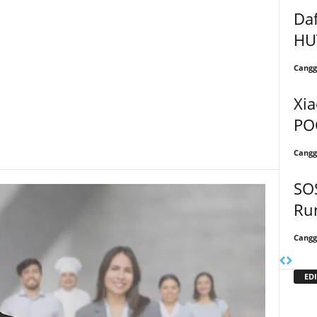
Daf
HU
Cangg
Xia
PO
Cangg
SOS
Ru
Cangg
EDI