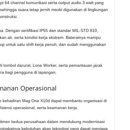
gkapi 64 channel komunikasi serta output audio 3 watt yang
 sehingga suara tetap jernih meski digunakan di lingkungan
onstruksi.
ma. Dengan sertifikasi IP55 dan standar MIL-STD 810,
kan air, serta kondisi kerja ekstrem. Baterainya mampu
kup untuk satu shift kerja penuh, dan sudah menggunakan
ti tombol darurat, Lone Worker, serta pemantauan jarak
ra bagi pengguna di lapangan.
amanan Operasional
ap kehadiran Mag One X10d dapat membantu organisasi di
isiensi operasional, serta keamanan kerja.
omitmen kedua perusahaan dalam mendukung modernisasi
meningkatnya kebutuhan akan teknologi yang dapat menjaga