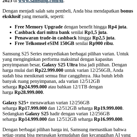
2025
di
www.samsung.com/id
.
Dengan menjadi salah satu pembeli, Anda bisa mendapatkan
bonus
eksklusif
yang menarik, seperti:
Free Memory Upgrade
dengan benefit hingga
Rp4 juta
.
Cashback dari mitra bank
senilai
Rp1,5 juta
.
Penawaran trade-in cashback
hingga
Rp2,5 juta
.
Free Telkomsel eSIM 150GB
senilai
Rp900 ribu
.
Samsung S25 Series menyediakan berbagai pilihan varian. Untuk
yang menginginkan performa maksimal dengan kapasitas
penyimpanan besar,
Galaxy S25 Ultra
bisa jadi pilihan. Dengan
harga mulai dari
Rp22.999.000
untuk varian 12/256GB, Anda
sudah bisa menikmati semua fitur canggihnya. Jika butuh lebih
banyak ruang penyimpanan, ada varian 12/512GB
seharga
Rp24.999.000
atau bahkan 12/1TB dengan
harga
Rp28.999.000
.
Galaxy S25+
menawarkan varian 12/256GB
seharga
Rp17.999.000
dan 12/512GB seharga
Rp19.999.000
.
Sedangkan
Galaxy S25
hadir dengan varian 12/256GB
seharga
Rp14.999.000
dan 12/512GB seharga
Rp16.999.000
.
Dengan berbagai pilihan harga ini, Samsung memastikan bahwa
setiap orang bisa merasakan kemudahan dan kecanggihan AI yang