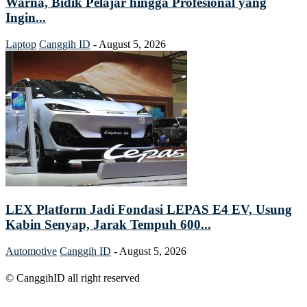
Warna, Bidik Pelajar hingga Profesional yang
Ingin...
Laptop
Canggih ID
-
August 5, 2026
LEX Platform Jadi Fondasi LEPAS E4 EV, Usung
Kabin Senyap, Jarak Tempuh 600...
Automotive
Canggih ID
-
August 5, 2026
© CanggihID all right reserved