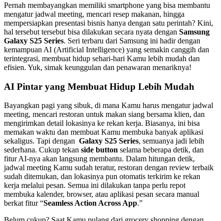
Pernah membayangkan memiliki smartphone yang bisa membantu
mengatur jadwal meeting, mencari resep makanan, hingga
mempersiapkan presentasi bisnis hanya dengan satu perintah? Kini,
hal tersebut tersebut bisa dilakukan secara nyata dengan
Samsung
Galaxy S25 Series
. Seri terbaru dari Samsung ini hadir dengan
kemampuan AI (Artificial Intelligence) yang semakin canggih dan
terintegrasi, membuat hidup sehari-hari Kamu lebih mudah dan
efisien. Yuk, simak keunggulan dan penawaran menariknya!
AI Pintar yang Membuat Hidup Lebih Mudah
Bayangkan pagi yang sibuk, di mana Kamu harus mengatur jadwal
meeting, mencari restoran untuk makan siang bersama klien, dan
mengirimkan detail lokasinya ke rekan kerja. Biasanya, ini bisa
memakan waktu dan membuat Kamu membuka banyak aplikasi
sekaligus. Tapi dengan
Galaxy S25 Series
, semuanya jadi lebih
sederhana. Cukup tekan
side button
selama beberapa detik, dan
fitur AI-nya akan langsung membantu. Dalam hitungan detik,
jadwal meeting Kamu sudah teratur, restoran dengan review terbaik
sudah ditemukan, dan lokasinya pun otomatis terkirim ke rekan
kerja melalui pesan. Semua ini dilakukan tanpa perlu repot
membuka kalender, browser, atau aplikasi pesan secara manual
berkat fitur “
Seamless Action Across App
.”
Belum cukup? Saat Kamu pulang dari grocery shopping dengan