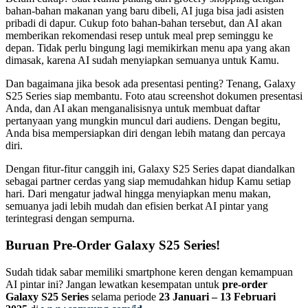
bahan-bahan makanan yang baru dibeli, AI juga bisa jadi asisten
pribadi di dapur. Cukup foto bahan-bahan tersebut, dan AI akan
memberikan rekomendasi resep untuk meal prep seminggu ke
depan. Tidak perlu bingung lagi memikirkan menu apa yang akan
dimasak, karena AI sudah menyiapkan semuanya untuk Kamu.
Dan bagaimana jika besok ada presentasi penting? Tenang, Galaxy
S25 Series siap membantu. Foto atau screenshot dokumen presentasi
Anda, dan AI akan menganalisisnya untuk membuat daftar
pertanyaan yang mungkin muncul dari audiens. Dengan begitu,
Anda bisa mempersiapkan diri dengan lebih matang dan percaya
diri.
Dengan fitur-fitur canggih ini, Galaxy S25 Series dapat diandalkan
sebagai partner cerdas yang siap memudahkan hidup Kamu setiap
hari. Dari mengatur jadwal hingga menyiapkan menu makan,
semuanya jadi lebih mudah dan efisien berkat AI pintar yang
terintegrasi dengan sempurna.
Buruan Pre-Order Galaxy S25 Series!
Sudah tidak sabar memiliki smartphone keren dengan kemampuan
AI pintar ini? Jangan lewatkan kesempatan untuk
pre-order
Galaxy S25 Series
selama periode
23 Januari – 13 Februari