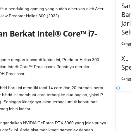
Sa
fitur pendukung gaming yang sudah diberikan oleh Acer.
Bar
eview Predator Helios 300 (2022).
Jar
Sel
 Berkat Intel® Core™ i7-
Cangg
XL
ame dengan lancar di laptop ini, Predator Helios 300
Sp
ion Intel® Core™ Processors. Tepatnya mereka
0H Processor.
Cangg
rid baru ini memiliki total 14 core dan 20 threads, serta
r hibrid ini membuat core terbagi ke dua bagian, yakni P
y). Sehingga kinerjanya akan terbagi untuk kebutuhan
ang lebih lancar.
 mengandalkan NVIDIA GeForce RTX 3060 yang jelas punya
u grafik ini, Anda bisa menikmati gameplay dengan