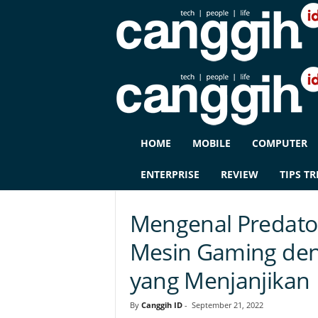
C
HOME
MOBILE
COMPUTER
A
N
ENTERPRISE
REVIEW
TIPS TR
G
G
I
Mengenal Predator
H
I
Mesin Gaming den
D
yang Menjanjikan
By
Canggih ID
-
September 21, 2022