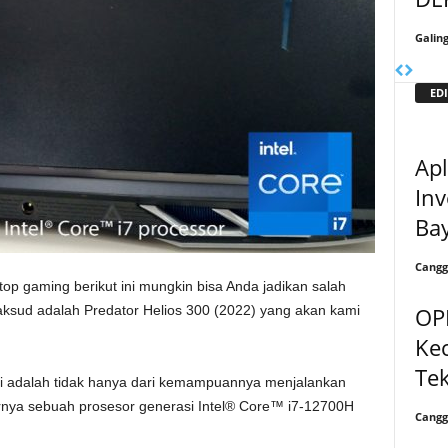
Galin
EDI
Apl
Inv
Ba
Cangg
op gaming berikut ini mungkin bisa Anda jadikan salah
OP
aksud adalah Predator Helios 300 (2022) yang akan kami
Kec
Te
ni adalah tidak hanya dari kemampuannya menjalankan
rnya sebuah prosesor generasi Intel® Core™ i7-12700H
Cangg