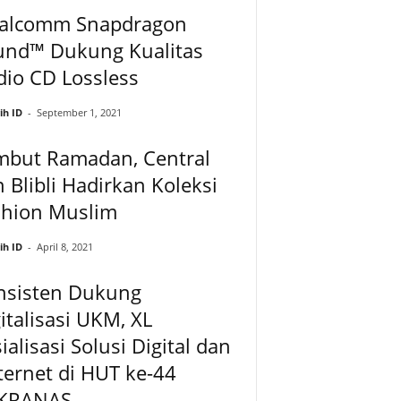
alcomm Snapdragon
und™ Dukung Kualitas
io CD Lossless
ih ID
-
September 1, 2021
mbut Ramadan, Central
 Blibli Hadirkan Koleksi
shion Muslim
ih ID
-
April 8, 2021
nsisten Dukung
italisasi UKM, XL
ialisasi Solusi Digital dan
ternet di HUT ke-44
KRANAS