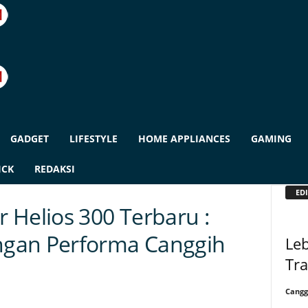
GADGET
LIFESTYLE
HOME APPLIANCES
GAMING
ICK
REDAKSI
EDI
 Helios 300 Terbaru :
gan Performa Canggih
Leb
Tra
Cangg