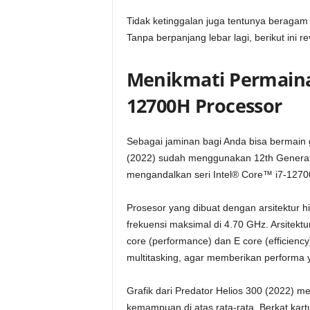
Tidak ketinggalan juga tentunya beragam 
Tanpa berpanjang lebar lagi, berikut ini r
Menikmati Permainan
12700H Processor
Sebagai jaminan bagi Anda bisa bermain g
(2022) sudah menggunakan 12th Generat
mengandalkan seri Intel® Core™ i7-1270
Prosesor yang dibuat dengan arsitektur hib
frekuensi maksimal di 4.70 GHz. Arsitektu
core (performance) dan E core (efficienc
multitasking, agar memberikan performa y
Grafik dari Predator Helios 300 (2022)
kemampuan di atas rata-rata. Berkat kart