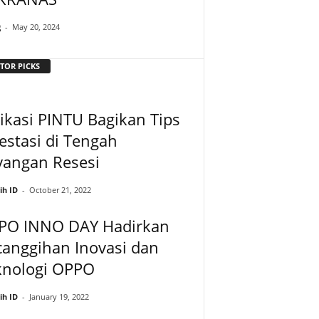
g
-
May 20, 2024
TOR PICKS
ikasi PINTU Bagikan Tips
estasi di Tengah
yangan Resesi
ih ID
-
October 21, 2022
PO INNO DAY Hadirkan
anggihan Inovasi dan
knologi OPPO
ih ID
-
January 19, 2022