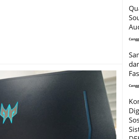
Qu
So
Aud
Cangg
Sa
dan
Fa
Cangg
Ko
Dig
Sos
Sis
DE