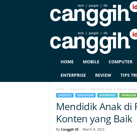
C
HOME
MOBILE
COMPUTER
A
N
ENTERPRISE
REVIEW
TIPS TR
G
G
Home
Education
Mendidik Anak di Rumah denga
I
LIFESTYLE
EDUCATION
ENTERPRISE
OPERATOR
H
Mendidik Anak di
I
D
Konten yang Baik
By
Canggih ID
-
March 8, 2023