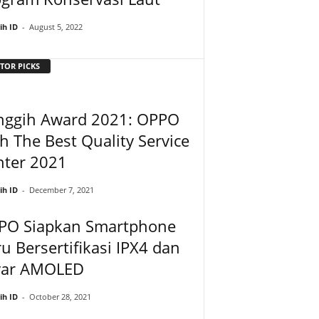
ih ID
-
August 5, 2022
TOR PICKS
nggih Award 2021: OPPO
h The Best Quality Service
nter 2021
ih ID
-
December 7, 2021
PO Siapkan Smartphone
u Bersertifikasi IPX4 dan
yar AMOLED
ih ID
-
October 28, 2021