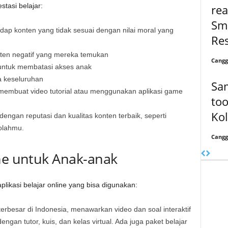
stasi belajar:
rea
Sma
dap konten yang tidak sesuai dengan nilai moral yang
Res
ten negatif yang mereka temukan
Cangg
 untuk membatasi akses anak
a keseluruhan
Sa
n membuat video tutorial atau menggunakan aplikasi game
too
Ko
 dengan reputasi dan kualitas konten terbaik, seperti
olahmu.
Cangg
ine untuk Anak-anak
likasi belajar online yang bisa digunakan:
terbesar di Indonesia, menawarkan video dan soal interaktif
ngan tutor, kuis, dan kelas virtual. Ada juga paket belajar