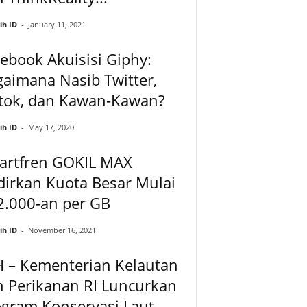
ih ID
-
January 11, 2021
ebook Akuisisi Giphy:
aimana Nasib Twitter,
ktok, dan Kawan-Kawan?
ih ID
-
May 17, 2020
artfren GOKIL MAX
irkan Kuota Besar Mulai
2.000-an per GB
ih ID
-
November 16, 2021
H – Kementerian Kelautan
n Perikanan RI Luncurkan
ogram Konservasi Laut