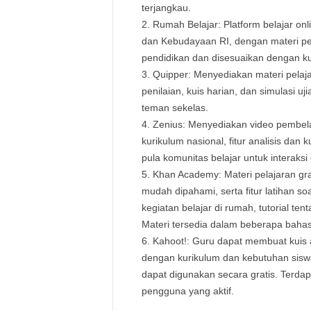
terjangkau.
Rumah Belajar: Platform belajar onl
dan Kebudayaan RI, dengan materi pel
pendidikan dan disesuaikan dengan ku
Quipper: Menyediakan materi pelajara
penilaian, kuis harian, dan simulasi uj
teman sekelas.
Zenius: Menyediakan video pembelaj
kurikulum nasional, fitur analisis dan 
pula komunitas belajar untuk interaks
Khan Academy: Materi pelajaran gra
mudah dipahami, serta fitur latihan so
kegiatan belajar di rumah, tutorial te
Materi tersedia dalam beberapa bahasa
Kahoot!: Guru dapat membuat kuis 
dengan kurikulum dan kebutuhan siswa. 
dapat digunakan secara gratis. Terdapa
pengguna yang aktif.