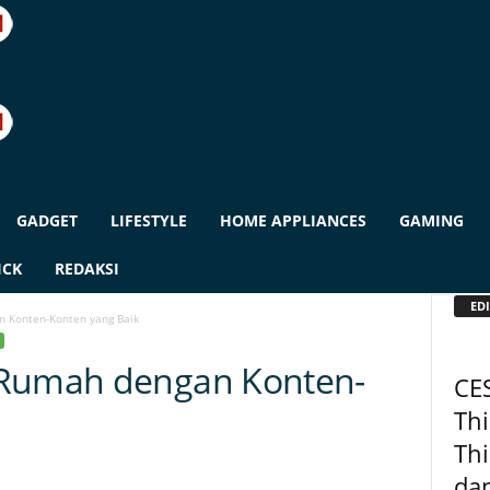
GADGET
LIFESTYLE
HOME APPLIANCES
GAMING
ICK
REDAKSI
EDI
n Konten-Konten yang Baik
 Rumah dengan Konten-
CE
Thi
Thi
dan