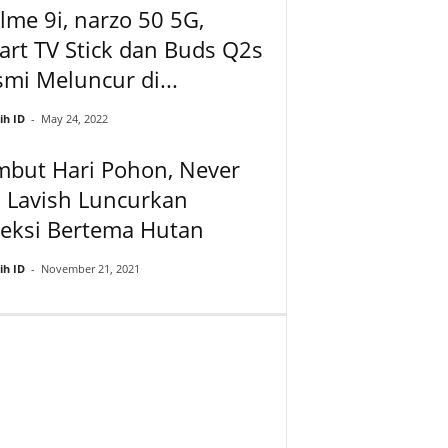
lme 9i, narzo 50 5G,
rt TV Stick dan Buds Q2s
mi Meluncur di...
ih ID
-
May 24, 2022
mbut Hari Pohon, Never
 Lavish Luncurkan
leksi Bertema Hutan
ih ID
-
November 21, 2021