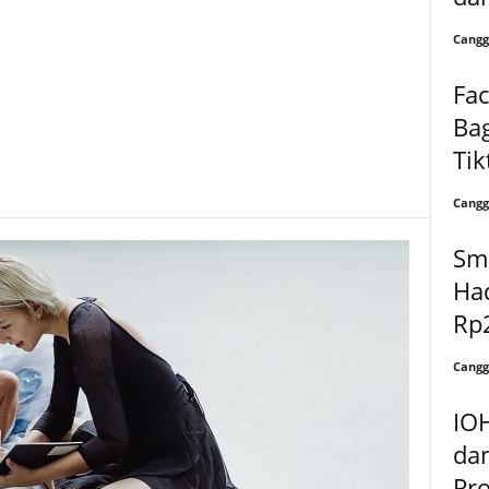
Cangg
Fac
Bag
Ti
Cangg
Sm
Had
Rp
Cangg
IO
da
Pr