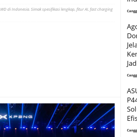
 di Indonesia. Simak spesifikasi lengkap, fitur AI, fast charging
Cangg
Ago
Dom
Jel
Ke
Jadi
Cangg
AS
P4
Sol
Efi
Cangg