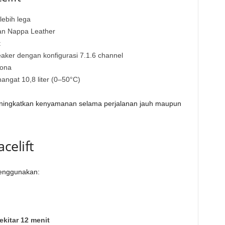
ebih lega
n Nappa Leather
t
aker dengan konfigurasi 7.1.6 channel
zona
ngat 10,8 liter (0–50°C)
meningkatkan kenyamanan selama perjalanan jauh maupun
celift
menggunakan:
kitar 12 menit