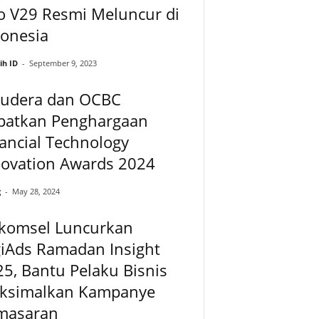
o V29 Resmi Meluncur di
donesia
ih ID
-
September 9, 2023
oudera dan OCBC
patkan Penghargaan
ancial Technology
novation Awards 2024
g
-
May 28, 2024
lkomsel Luncurkan
giAds Ramadan Insight
5, Bantu Pelaku Bisnis
ksimalkan Kampanye
masaran