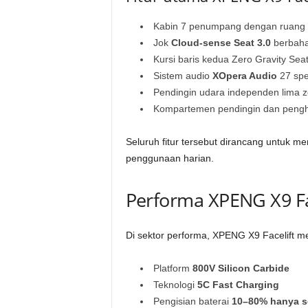
Kabin 7 penumpang dengan ruang l
Jok
Cloud-sense Seat 3.0
berbaha
Kursi baris kedua Zero Gravity Sea
Sistem audio
XOpera Audio
27 spe
Pendingin udara independen lima 
Kompartemen pendingin dan pengha
Seluruh fitur tersebut dirancang untuk 
penggunaan harian.
Performa XPENG X9 Fa
Di sektor performa, XPENG X9 Facelift 
Platform
800V Silicon Carbide
Teknologi
5C Fast Charging
Pengisian baterai
10–80% hanya se