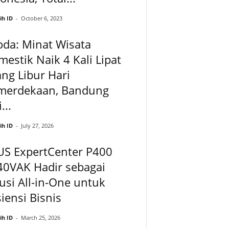
ih ID
-
October 6, 2023
da: Minat Wisata
estik Naik 4 Kali Lipat
ang Libur Hari
merdekaan, Bandung
...
ih ID
-
July 27, 2026
US ExpertCenter P400
40VAK Hadir sebagai
usi All-in-One untuk
siensi Bisnis
ih ID
-
March 25, 2026