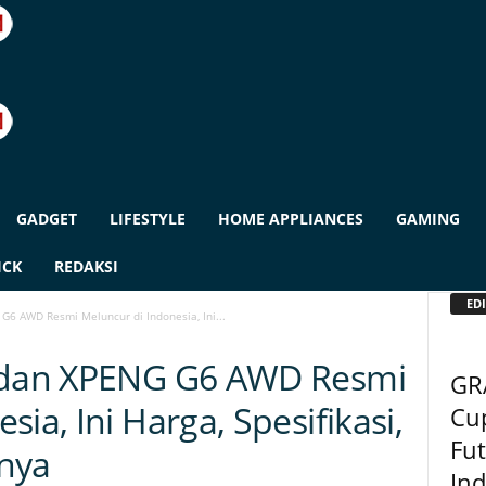
GADGET
LIFESTYLE
HOME APPLIANCES
GAMING
ICK
REDAKSI
EDI
G6 AWD Resmi Meluncur di Indonesia, Ini...
t dan XPENG G6 AWD Resmi
GR
ia, Ini Harga, Spesifikasi,
Cu
Fut
nya
Ind