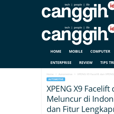
C
HOME
MOBILE
COMPUTER
A
N
ENTERPRISE
REVIEW
TIPS TR
G
G
Home
Automotive
XPENG X9 Facelift dan XPENG 
I
AUTOMOTIVE
H
XPENG X9 Facelif
I
D
Meluncur di Indones
dan Fitur Lengkap