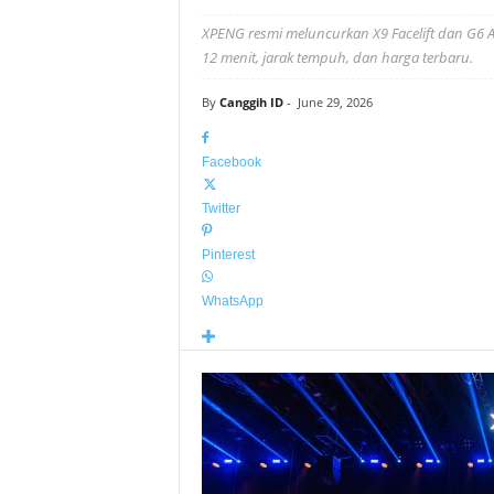
XPENG resmi meluncurkan X9 Facelift dan G6 AWD
12 menit, jarak tempuh, dan harga terbaru.
By
Canggih ID
-
June 29, 2026
Facebook
Twitter
Pinterest
WhatsApp