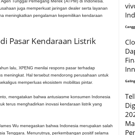
 Agen Tunggal Pemegang Merek (ATPM) di Indonesia.
viv
usahaan juga memperkuat jaringan dealer serta layanan
In
a meningkatkan pengalaman kepemilikan kendaraan
Cangg
di Pasar Kendaraan Listrik
Cl
Da
Fin
In
ahun lalu, XPENG menilai respons pasar terhadap
erus meningkat. Hal tersebut mendorong perusahaan untuk
Galin
ekaligus memperluas ekosistem mobilitas pintar.
Te
utanto, mengatakan bahwa antusiasme konsumen Indonesia
Di
uk terus menghadirkan inovasi kendaraan listrik yang
202
Ma
G James Wu menegaskan bahwa Indonesia merupakan salah
Pe
sia Tenggara. Menurutnya, perkembangan positif selama