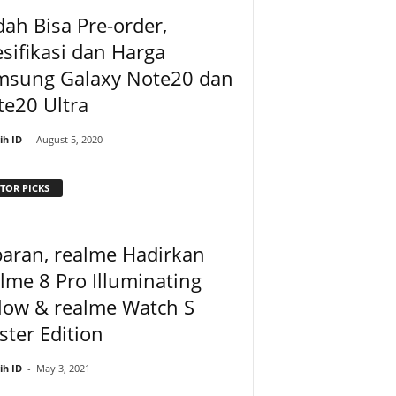
ah Bisa Pre-order,
sifikasi dan Harga
msung Galaxy Note20 dan
e20 Ultra
ih ID
-
August 5, 2020
TOR PICKS
aran, realme Hadirkan
lme 8 Pro Illuminating
low & realme Watch S
ter Edition
ih ID
-
May 3, 2021